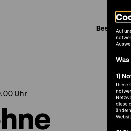
Coo
Besuch
Auf un
notwen
Auswer
Was 
1) N
Diese 
notwen
0.00 Uhr
Netzwe
ohne
diese 
ändern
Websit