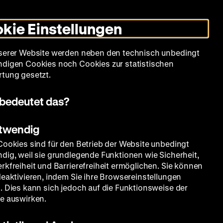
Leichte
Gebärdensprache
Suche
Heute +
Deutsch
Englisch
DHM
Dunklen
De
En
Sprache
Modus
kie Einstellungen
umschalten
Spielplan
Filmreihen
Über uns
serer Website werden neben den technisch unbedingt
digen Cookies noch Cookies zur statistischen
tung gesetzt.
bedeutet das?
otwendig
Cookies sind für den Betrieb der Website unbedingt
dig, weil sie grundlegende Funktionen wie Sicherheit,
rkfreiheit und Barrierefreiheit ermöglichen. Sie können
deaktivieren, indem Sie ihre Browsereinstellungen
. Dies kann sich jedoch auf die Funktionsweise der
e auswirken.