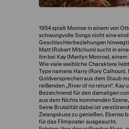
1954 spielt Monroe in einem von Ot
schwungvolle Songs nicht eine eind
Geschlechterbeziehungen hinwegt
Matt (Robert Mitchum) sucht in eine
ihn bei Kay (Marilyn Monroe), eine
Wie viele weibliche Charaktere lieb
Type namens Harry (Rory Calhoun).
Goldversprechen aus dem Staub mac
reißenden „River of no return“. Kay 
Bezeichnend für den damaligen com
aus dem Nichts kommenden Szene, i
Seine Brutalität dabei ist verstörend
Zwangskuss zu genießen. Ebenso b
für das Filmpos
Fahrten über den reißenden Fluss,