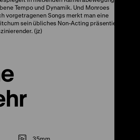
 Ebene Tempo und Dynamik. Und Monroes
ich vorgetragenen Songs merkt man eine
itchum sein übliches Non-Acting präsentiert,
nierender. (jz)
ne
ehr
35mm