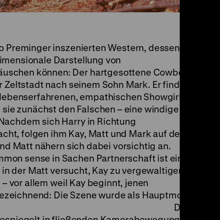
to Preminger inszenierten Western, dessen
imensionale Darstellung von
äuschen können: Der hartgesottene Cowboy
r Zeltstadt nach seinem Sohn Mark. Er findet
m lebenserfahrenen, empathischen Showgirl.
t sie zunächst den Falschen – eine windige
 Nachdem sich Harry in Richtung
ht, folgen ihm Kay, Matt und Mark auf dem
und Matt nähern sich dabei vorsichtig an.
mon sense in Sachen Partnerschaft ist eine
n der Matt versucht, Kay zu vergewaltigen.
 – vor allem weil Kay beginnt, jenen
ezeichnend: Die Szene wurde als Hauptmotiv
ter ausgesucht. Die
 gespiegelt in fließenden Kamerabewegungen,