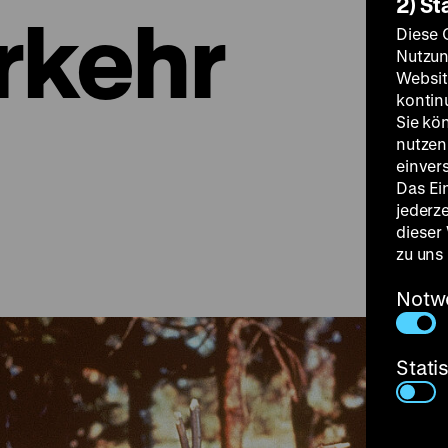
2) St
rkehr
Diese 
Nutzun
Websit
kontin
Sie kö
nutzen.
einver
Das Ei
jederz
dieser
zu uns
Notw
Stati