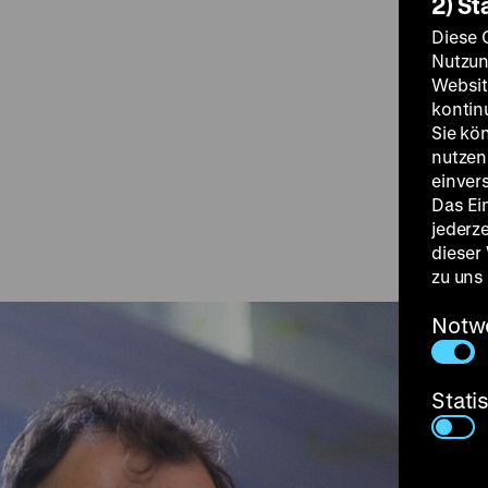
2) St
Diese 
Nutzun
Websit
kontin
Sie kö
nutzen.
einver
Das Ei
jederz
dieser
zu uns
Notw
Stati