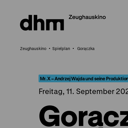
Direkt
zum
Seiteninhalt
springen
Zeughauskino
Spielplan
Gorączka
Mr. X – Andrzej Wajda und seine Produkti
Freitag, 11. September 20
Gorąc