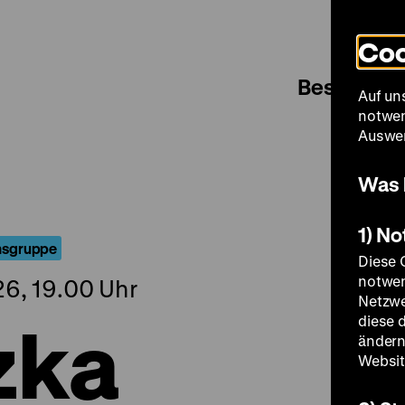
Coo
Besuch
Auf un
notwen
Auswer
Was 
1) N
onsgruppe
Diese 
notwen
26, 19.00 Uhr
Netzwe
zka
diese 
ändern
Websit