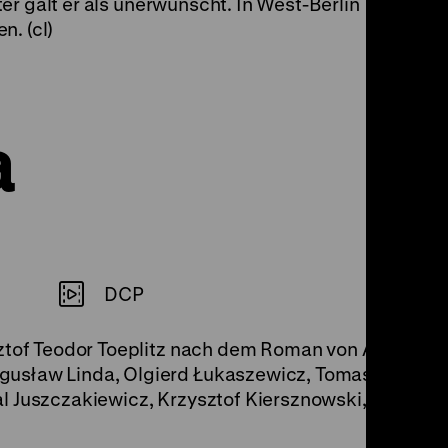
er galt er als unerwünscht. In West-Berlin
n. (cl)
a
DCP
ztof Teodor Toeplitz nach dem Roman von Andrzej St
usław Linda, Olgierd Łukaszewicz, Tomasz Miedzik,
l Juszczakiewicz, Krzysztof Kiersznowski, 122‘