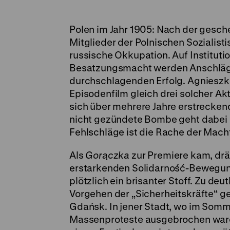
Polen im Jahr 1905: Nach der gesch
Mitglieder der Polnischen Sozialist
russische Okkupation. Auf Institut
Besatzungsmacht werden Anschläge
durchschlagenden Erfolg. Agnieszka 
Episodenfilm gleich drei solcher Akt
sich über mehrere Jahre erstrecken
nicht gezündete Bombe geht dabei 
Fehlschläge ist die Rache der Macht
Als
Gorączka
zur Premiere kam, drä
erstarkenden Solidarność-Bewegung
plötzlich ein brisanter Stoff. Zu de
Vorgehen der „Sicherheitskräfte“ g
Gdańsk. In jener Stadt, wo im Somm
Massenproteste ausgebrochen waren