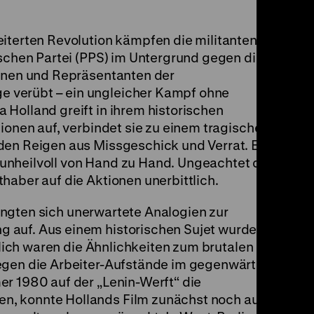
eiterten Revolution kämpfen die militanten
ischen Partei (PPS) im Untergrund gegen die
ionen und Repräsentanten der
 verübt – ein ungleicher Kampf ohne
Holland greift in ihrem historischen
ionen auf, verbindet sie zu einem tragischen,
den Reigen aus Missgeschick und Verrat. Eine
unheilvoll von Hand zu Hand. Ungeachtet der
haber auf die Aktionen unerbittlich.
ngten sich unerwartete Analogien zur
 auf. Aus einem historischen Sujet wurde
utlich waren die Ähnlichkeiten zum brutalen
egen die Arbeiter-Aufstände im gegenwärtigen
er 1980 auf der „Lenin-Werft“ die
, konnte Hollands Film zunächst noch auf