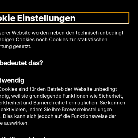
Leichte
Gebärdensprache
Suche
Heute +
Deutsch
Englisch
DHM
Dunklen
De
En
Sprache
Modus
kie Einstellungen
umschalten
Spielplan
Filmreihen
Über uns
serer Website werden neben den technisch unbedingt
digen Cookies noch Cookies zur statistischen
tung gesetzt.
bedeutet das?
otwendig
Cookies sind für den Betrieb der Website unbedingt
dig, weil sie grundlegende Funktionen wie Sicherheit,
rkfreiheit und Barrierefreiheit ermöglichen. Sie können
deaktivieren, indem Sie ihre Browsereinstellungen
. Dies kann sich jedoch auf die Funktionsweise der
e auswirken.