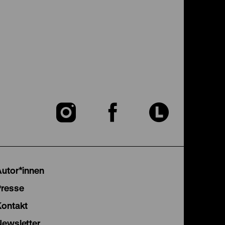
Zu
Zu
Zu
unserer
unserer
unser
Instagram
Facebook
Lette
Autor*innen
Seite
Seite
Seite
Presse
Kontakt
Newsletter