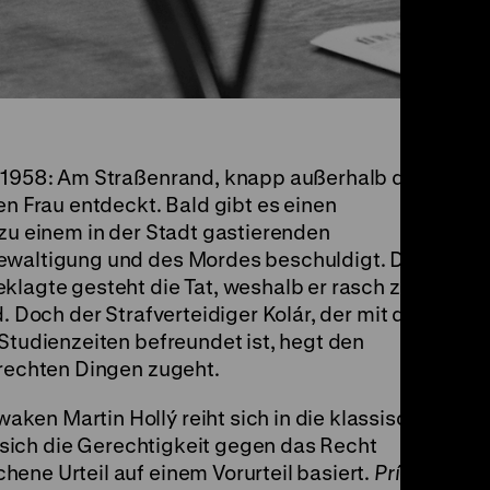
r 1958: Am Straßenrand, knapp außerhalb der
en Frau entdeckt. Bald gibt es einen
 zu einem in der Stadt gastierenden
gewaltigung und des Mordes beschuldigt. Der
klagte gesteht die Tat, weshalb er rasch zu
d. Doch der Strafverteidiger Kolár, der mit dem
 Studienzeiten befreundet ist, hegt den
 rechten Dingen zugeht.
ken Martin Hollý reiht sich in die klassische
er sich die Gerechtigkeit gegen das Recht
ene Urteil auf einem Vorurteil basiert.
Prípad