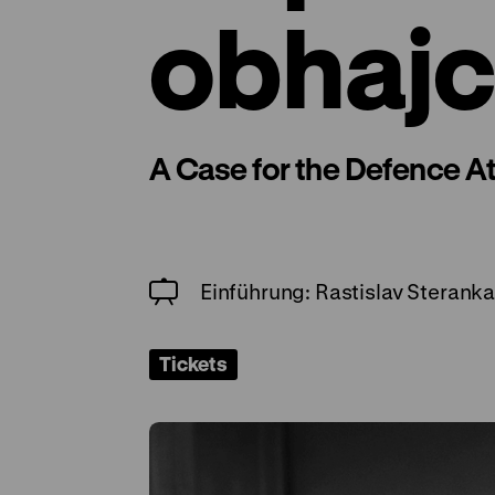
obhaj
A Case for the Defence A
Einführung: Rastislav Sterank
Tickets