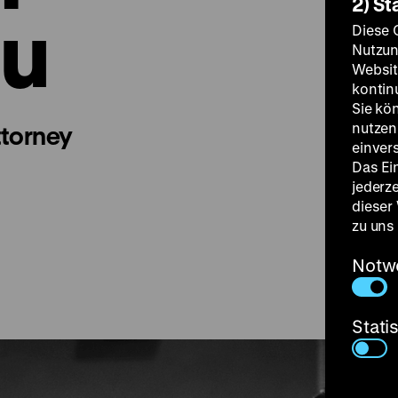
2) St
cu
Diese 
Nutzun
Websit
kontin
Sie kö
nutzen.
ttorney
einver
Das Ei
jederz
dieser
zu uns
a
Notw
Stati