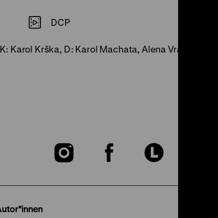
DCP
, K: Karol Krška, D: Karol Machata, Alena Vránová, Šte
Zu
Zu
Zu
unserer
unserer
unser
Instagram
Facebook
Lette
Autor*innen