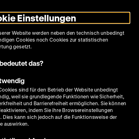
Leichte
Gebärdensprache
Suche
Heute +
Deutsch
Englisch
DHM
Dunklen
De
En
Sprache
Modus
kie Einstellungen
umschalten
Spielplan
Filmreihen
Über uns
serer Website werden neben den technisch unbedingt
digen Cookies noch Cookies zur statistischen
tung gesetzt.
bedeutet das?
otwendig
Cookies sind für den Betrieb der Website unbedingt
dig, weil sie grundlegende Funktionen wie Sicherheit,
rkfreiheit und Barrierefreiheit ermöglichen. Sie können
deaktivieren, indem Sie ihre Browsereinstellungen
. Dies kann sich jedoch auf die Funktionsweise der
e auswirken.