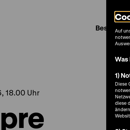
Coo
Besuch
Auf un
notwen
Auswer
Was 
1) N
Diese 
notwen
, 18.00 Uhr
Netzwe
 pre
diese 
ändern
Websit