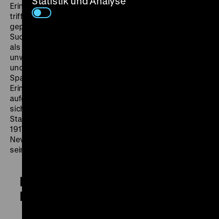
Statistik und Analyse
Erinnerung. Auf diesem fotografischen Spaziergang
trifft Ries auf eine von Baustellen und Neubauten
geprägte Stadt im Umbruch. Wilhelms zeigt ihn als
Suchenden zwischen Vergangenheit und Gegenwart,
als „ewigen Flüchtling“, dessen Heimat
unwiederbringlich verändert ist. Mit geschultem Blick
und fast jugendlicher Energie sucht Ries bei Foto-
Spaziergängen weiterhin nach Motiven. Persönliche
Erinnerungen, etwa an seine Schulzeit und den
aufgegebenen Traum, Pianist zu werden, verbinden
sich mit Reflexionen über Architektur und
Stadtentwicklung in Berlin und New York. Henry Ries,
1917 in Berlin-Charlottenburg geboren, stirbt 2004 in
New York. – Vierter Film von Manfred Wilhelms aus
seinem Berlin-Zyklus in sieben Kinofilmen. (jg)
Der Flaneur von Berlin. Eine
Erzählung von zwei Städten