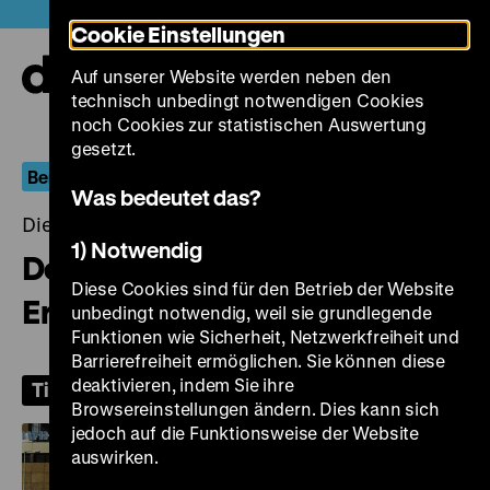
Direkt
Heute +
Cookie Einstellungen
zum
Seiteninhalt
Auf unserer Website werden neben den
springen
Navi
technisch unbedingt notwendigen Cookies
auf-
und
noch Cookies zur statistischen Auswertung
zuk
gesetzt.
Berlin.Dokument
Was bedeutet das?
Dienstag, 18. August 2026, 19.00 Uhr
1) Notwendig
Der Flaneur von Berlin. Eine
Diese Cookies sind für den Betrieb der Website
Erzählung von zwei Städten
unbedingt notwendig, weil sie grundlegende
Funktionen wie Sicherheit, Netzwerkfreiheit und
Barrierefreiheit ermöglichen. Sie können diese
deaktivieren, indem Sie ihre
Tickets
Browsereinstellungen ändern. Dies kann sich
jedoch auf die Funktionsweise der Website
auswirken.