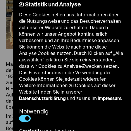
2) Statistik und Analyse
Diese Cookies helfen uns, Informationen über
die Nutzungsweise und das Besucherverhalten
auf unserer Website zu erhalten. Dadurch
können wir unser Angebot kontinuierlich
verbessern und an Ihre Bedürfnisse anpassen.
Sie können die Website auch ohne diese
Analyse Cookies nutzen. Durch Klicken auf „Alle
auswählen“ erklären Sie sich einverstanden,
Manfred Wilhelms Film
Der Flaneur von Berlin
begleitet
dass wir Cookies zu Analyse-Zwecken setzen.
den deutsch-jüdischen Emigranten Henry Ries, der
Das Einverständnis in die Verwendung der
1938 aus Berlin fliehen musste und 1945 als US-Soldat
Cookies können Sie jederzeit widerrufen.
zurückkehrte. Bekannt wurde Ries als Fotograf der
Weitere Informationen zu Cookies auf dieser
New York Times durch seine eindrucksvollen
Website finden Sie in unserer
Aufnahmen des zerstörten Berlins und der Luftbrücke,
Datenschutzerklärung
und zu uns im
Impressum
.
darunter das ikonische Bild eines „Rosinenbombers“
über Tempelhof.
Notwendig
Im Zentrum des Films steht jedoch sein späterer Blick
auf die Stadt: 1999 ist der über 80-Jährige erneut in
Berlin und durchstreift mit alten Fotografien Orte der