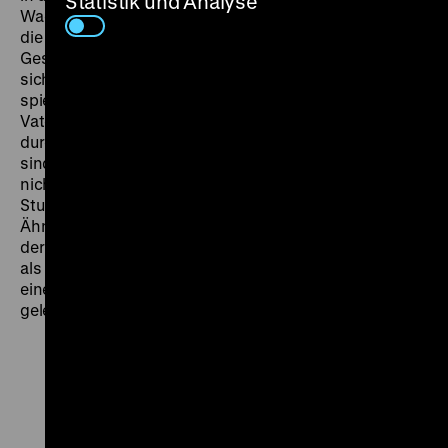
Statistik und Analyse
Wagnersche Geschichte der Fischerstochter Senta als
die einer Hauptfigur, die sich in der starren
Gesellschaft des 19. Jahrhunderts eingeengt fühlt und
sich in ihre Fantasie flüchtet. Innen- und Außenräume
spiegeln die Verfassung der Figuren wieder. Senta, ihr
Vater, ihr Verehrer Erik und die Seemänner schreiten
durch Bilder die buchstäblich größer als das Leben
sind, durchzogen von einer harschen Romantik, die
nicht selten an den deutschen
Stummfilmexpressionismus der 1920er Jahre erinnert.
Ähnlichkeiten zu Murnaus
Nosferatu
sind nicht von
der Hand zu weisen, im Gegenteil: Sowohl der Vampir
als auch der verfluchte Seemann können als Ausdruck
eines „romantischen Weltschmerzes“ (Hans Meyer)
gelesen werden. (mbh)
Zu
Zu
Zu