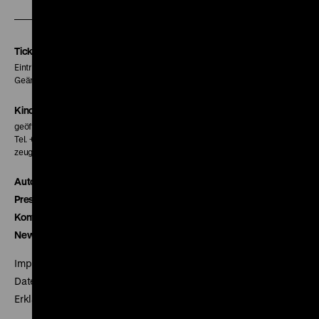
unserer
unserer
unserer
Instagram
Facebook
Letterboxd
Seite
Seite
Seite
Tickets
Eintritt 5 €
Geänderte Preise sind im Programm vermerkt.
Kinokasse
geöffnet 30 Minuten vor Beginn der ersten Vorstellung
Tel. + 49 30 20304-770
zeughauskino@dhm.de
Autor*innen
Presse
Kontakt
Newsletter
Impressum
Datenschutz
Erklärung digitale Barrierefreiheit