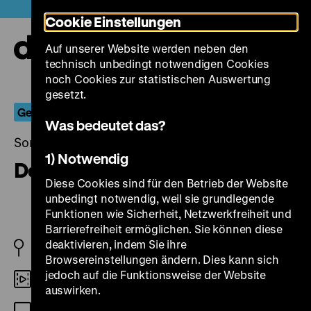
Direkt
Heute +
Cookie Einstellungen
zum
Seiteninhalt
Auf unserer Website werden neben den
springen
Navi
technisch unbedingt notwendigen Cookies
auf-
und
noch Cookies zur statistischen Auswertung
zuk
gesetzt.
Gesamtkunstwerk und Liebestod
Was bedeutet das?
Sonntag, 19. Juni 2022, 17.00 Uhr
1) Notwendig
Der fliegende Holländer
Diese Cookies sind für den Betrieb der Website
unbedingt notwendig, weil sie grundlegende
Funktionen wie Sicherheit, Netzwerkfreiheit und
Barrierefreiheit ermöglichen. Sie können diese
deaktivieren, indem Sie ihre
DDR 1964
Browsereinstellungen ändern. Dies kann sich
jedoch auf die Funktionsweise der Website
DCP
auswirken.
OF