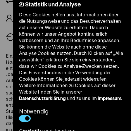
2) Statistik und Analyse
DDR 1964, R: Joachim Herz, B: Joachim Herz,
Diese Cookies helfen uns, Informationen über
Harald Horn, K: Erich Gusko, D: Anna Prucnal,
die Nutzungsweise und das Besucherverhalten
Fred Düren, Gerd Ehlers, 98‘
· DCP
auf unserer Website zu erhalten. Dadurch
können wir unser Angebot kontinuierlich
Tickets
verbessern und an Ihre Bedürfnisse anpassen.
Sie können die Website auch ohne diese
Analyse Cookies nutzen. Durch Klicken auf „Alle
Einzigartig ist diese Adaption des
Fliegenden
auswählen“ erklären Sie sich einverstanden,
Holländers
gleich in mehrfacher Hinsicht: Es ist der
dass wir Cookies zu Analyse-Zwecken setzen.
einzige Kinofilm des renommierten Opernregisseurs
Das Einverständnis in die Verwendung der
Joachim Herz, der sich zudem nicht mit einer einfachen
Cookies können Sie jederzeit widerrufen.
Aufzeichnung seiner Operninszenierung zufriedengab,
Weitere Informationen zu Cookies auf dieser
sondern nach originär filmischen Ausdrucksmitteln
Website finden Sie in unserer
suchte, die die Leinwand förmlich zu sprengen
Datenschutzerklärung
und zu uns im
Impressum
.
scheinen. Der Film beginnt der Handlung
entsprechend im engen Normalformat des
Notwendig
Stummfilms, doch mit dem ersten Auftritt des
fliegenden Holländers weitet sich die Leinwand auf
das Breitwandformat Totalvision – wie Cinemascope
in der DDR genannt wurde. Denn Herz erzählt die