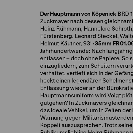
Der Hauptmann von Köpenick
BRD 19
Zuckmayer nach dessen gleichnamige
Heinz Rühmann, Hannelore Schroth, M
Fürstenberg, Leonard Steckel, Walter
Helmut Käutner, 93'
·
35mm
FR 01.0
Jahrhundertwende: Nach langjährige
entlassen – doch ohne Papiere. So s
einzugliedern, zum Scheitern verurte
verhaftet, vertieft sich in der Gefä
heckt einen legendären Schelmenstr
Entlassung wieder an der Bürokratie
Hauptmannsuniform wird Voigt plötzl
gutgehen? In Zuckmayers gleichna
das ideale Vehikel, um in Zeiten d
Warnung gegen Militarismustendenz
Koppel) auszusprechen. Trotz sein
Publikumsliebling Heinz Rühmann ve