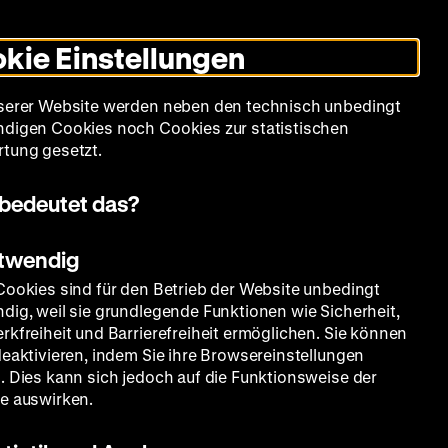
Leichte
Gebärdensprache
Suche
Heute +
Deutsch
Englisch
DHM
Dunklen
De
En
Sprache
Modus
kie Einstellungen
umschalten
Spielplan
Filmreihen
Über uns
serer Website werden neben den technisch unbedingt
digen Cookies noch Cookies zur statistischen
tung gesetzt.
bedeutet das?
otwendig
Cookies sind für den Betrieb der Website unbedingt
dig, weil sie grundlegende Funktionen wie Sicherheit,
rkfreiheit und Barrierefreiheit ermöglichen. Sie können
deaktivieren, indem Sie ihre Browsereinstellungen
. Dies kann sich jedoch auf die Funktionsweise der
e auswirken.