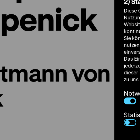
2) St
penick
Diese 
Nutzun
Websit
kontin
Sie kö
nutzen.
einver
Das Ei
ptmann von
jederz
dieser
zu uns
k
Notw
Stati