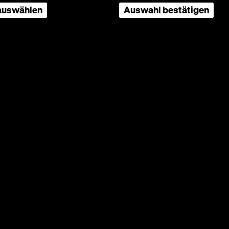
 auswählen
Auswahl bestätigen
D:
witz,
er
ühmann)
t wieder
und
en
uff
äutner
he
alter
Der