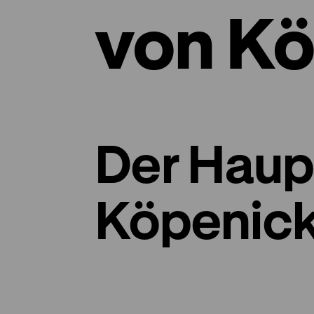
von Kö
Der Hau
Köpenic