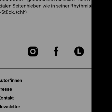
zialen Seitenhieben wie in seiner Rhythmisierung al
Stück. (chh)
Zu
Zu
Zu
unserer
unserer
unser
Instagram
Facebook
Lette
Autor*innen
Seite
Seite
Seite
Presse
Kontakt
Newsletter