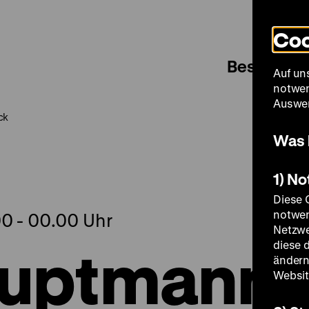
Coo
Besuch
Auf un
notwen
Auswer
ck
Was 
1) N
Diese 
notwen
.00 - 00.00 Uhr
Netzwe
auptmann
diese 
ändern
Websit