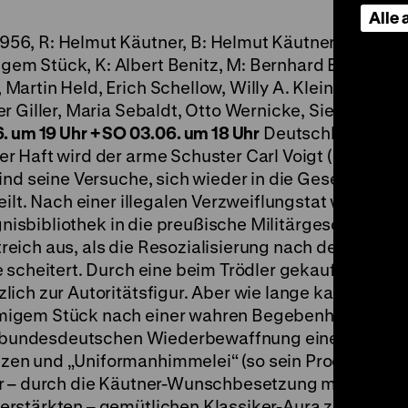
Alle
56, R: Helmut Käutner, B: Helmut Käutner und Carl
m Stück, K: Albert Benitz, M: Bernhard Eichhorn, 
artin Held, Erich Schellow, Willy A. Kleinau, Ilse
 Giller, Maria Sebaldt, Otto Wernicke, Siegfried Lo
6. um 19 Uhr + SO 03.06. um 18 Uhr
Deutschland vor d
r Haft wird der arme Schuster Carl Voigt (Heinz R
ind seine Versuche, sich wieder in die Gesellschaft
ilt. Nach einer illegalen Verzweiflungstat wird Voig
ngnisbibliothek in die preußische Militärgeschichte 
eich aus, als die Resozialisierung nach der erneut
 scheitert. Durch eine beim Trödler gekaufte
ich zur Autoritätsfigur. Aber wie lange kann der Bl
migem Stück nach einer wahren Begebenheit sah K
er bundesdeutschen Wiederbewaffnung eine satirisc
en und „Uniformanhimmelei“ (so sein Produzent W
er – durch die Käutner-Wunschbesetzung mit
rstärkten – gemütlichen Klassiker-Aura zeigt sich