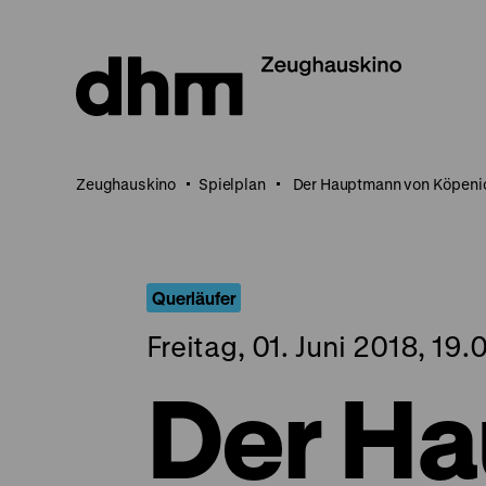
Direkt
zum
Seiteninhalt
springen
Zeughauskino
Spielplan
Der Hauptmann von Köpeni
Querläufer
Freitag, 01. Juni 2018, 19
Der H