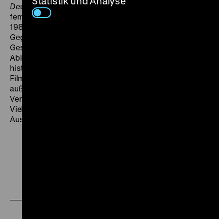
Statistik und Analyse
Deutschland bleiche Mutter
gehört zu den
feministischen Re-Lektüren der Geschichte in den
1980er Jahren, die autobiografische
Gegenerzählungen zur ‚Objektivität’ beanspruchenden
Geschichtsschreibung entwarfen. Die heftige
Ablehnung der subjektiven, weiblichen Perspektive auf
historische Ereignisse durch die zeitgenössische
Filmkritik verstellte lange Zeit den Blick auf die
außergewöhnliche Schönheit des Films, der den
Verwerfungen in den individuellen Biografien in seiner
Vielstimmigkeit und seinen formalen Brüchen
Ausdruck verleiht. (bh)
Zu
Zu
Zu
unserer
unserer
unserer
Instagram
Facebook
Letterboxd