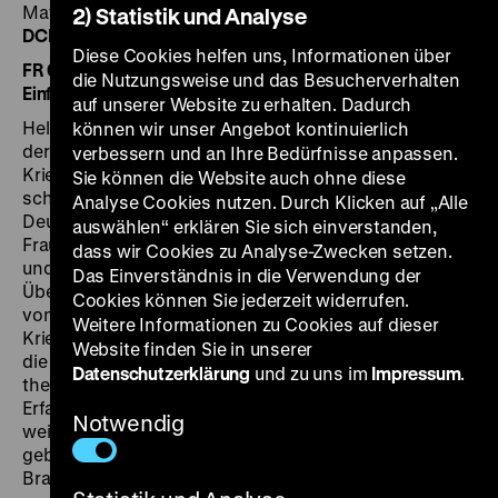
Mattes, Elisabeth Stepanek, Angelika Thomas, 151’
·
2) Statistik und Analyse
DCP
Diese Cookies helfen uns, Informationen über
FR 02.03. um 20.30 Uhr + SO 04.03. um 18.30 Uhr
·
die Nutzungsweise und das Besucherverhalten
Einführung am 02.03.: Bettina Henzler
auf unserer Website zu erhalten. Dadurch
Helma Sanders-Brahms schildert aus der Perspektive
können wir unser Angebot kontinuierlich
der Tochter das Leben ihrer Mutter in NS-Regime,
verbessern und an Ihre Bedürfnisse anpassen.
Kriegs- und Nachkriegszeit. Sie fragt nach der
Sie können die Website auch ohne diese
schuldhaften Verstrickung der gewöhnlichen
Analyse Cookies nutzen. Durch Klicken auf „Alle
Deutschen und rückt die alltäglichen Erfahrungen von
auswählen“ erklären Sie sich einverstanden,
Frauen ins Zentrum, die sich im Krieg emanzipierten
dass wir Cookies zu Analyse-Zwecken setzen.
und danach zurück an den Herd gedrängt wurden.
Das Einverständnis in die Verwendung der
Über die Figur des Kindes wird die Ungleichzeitigkeit
Cookies können Sie jederzeit widerrufen.
von Geschichte vermittelt. Die Kindheit wird als zu
Weitere Informationen zu Cookies auf dieser
Kriegszeiten glückliche Beziehung zur Mutter erinnert,
Website finden Sie in unserer
die danach verloren ging.
Deutschland bleiche Mutter
Datenschutzerklärung
und zu uns im
Impressum
.
thematisiert, was die Elterngeneration von ihren
Erfahrungen und Traumata an die Nachfolgenden
Notwendig
weitergibt: „Alles, was ich meiner Tochter an Erziehung
geben kann, steckt in diesem Film.“ (Helma Sanders-
Brahms)