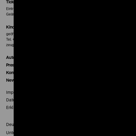
Seite
Seite
Seite
Tickets
Eintritt 5 €
Geänderte Preise sind im Programm vermerkt.
Kinokasse
geöffnet 30 Minuten vor Beginn der ersten Vorstellung
Tel. + 49 30 20304-770
zeughauskino@dhm.de
Autor*innen
Presse
Kontakt
Newsletter
Impressum
Datenschutz
Erklärung digitale Barrierefreiheit
Deutsches Historisches Museum
Unter den Linden 2