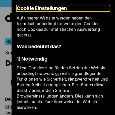
Direkt
Heute +
Cookie Einstellungen
zum
Seiteninhalt
Auf unserer Website werden neben den
springen
Navi
technisch unbedingt notwendigen Cookies
auf-
und
noch Cookies zur statistischen Auswertung
zuk
gesetzt.
Kinder-Spiele, Kinder-Blicke
Was bedeutet das?
Sonntag, 04. März 2018, 17.00 - 00.00 Uhr
1) Notwendig
Deutschland bleiche Mutter
Diese Cookies sind für den Betrieb der Website
unbedingt notwendig, weil sie grundlegende
Funktionen wie Sicherheit, Netzwerkfreiheit und
Deutschland bleiche Mutter
Barrierefreiheit ermöglichen. Sie können diese
deaktivieren, indem Sie ihre
Browsereinstellungen ändern. Dies kann sich
Deutschland bleiche Mutter
jedoch auf die Funktionsweise der Website
BRD 1980, R/B: Helma Sanders-Brahms, K: Jürgen
auswirken.
Jürges, D: Rainer Friedrichsen, Ernst Jacobi, Eva