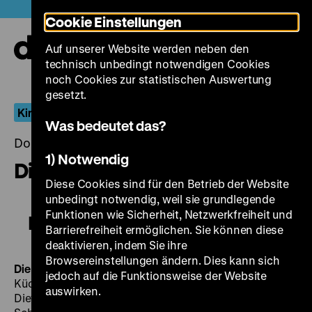
Direkt
Heute +
Cookie Einstellungen
zum
Seiteninhalt
Auf unserer Website werden neben den
springen
Navi
technisch unbedingt notwendigen Cookies
auf-
und
noch Cookies zur statistischen Auswertung
zuk
gesetzt.
Kinder-Spiele, Kinder-Blicke
Was bedeutet das?
Donnerstag, 22. März 2018, 19.00 - 00.00 Uhr
1) Notwendig
Die letzten Jahre der Kindheit
Diese Cookies sind für den Betrieb der Website
unbedingt notwendig, weil sie grundlegende
Funktionen wie Sicherheit, Netzwerkfreiheit und
Die letzten Jahre der Kindheit
Barrierefreiheit ermöglichen. Sie können diese
deaktivieren, indem Sie ihre
Browsereinstellungen ändern. Dies kann sich
Die letzten Jahre der Kindheit
BRD 1979, R/B: Norbert
jedoch auf die Funktionsweise der Website
Kückelmann, K: Jürgen Jürges, D: Gerhard Gundel,
auswirken.
Dieter Mustafoff, Karl Obermaier, Leopoldine