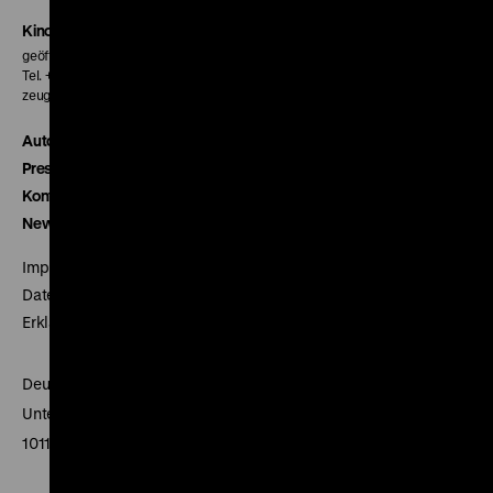
Kinokasse
geöffnet 30 Minuten vor Beginn der ersten Vorstellung
Tel. + 49 30 20304-770
zeughauskino@dhm.de
Autor*innen
Presse
Kontakt
Newsletter
Impressum
Datenschutz
Erklärung digitale Barrierefreiheit
Deutsches Historisches Museum
Unter den Linden 2
10117 Berlin