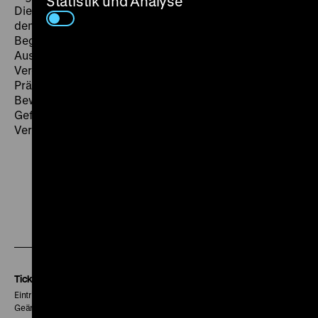
Statistik und Analyse
Die sensible Kameraarbeit von Jürgen Jürges verleiht
dem Freiheitsdrang des Kindes und seinen
Begrenzungen in Räumen und Landschaften
Ausdruck. Kückelmann setzt „der sprachlichen
Vereinnahmung durch Obrigkeiten die körperliche
Präsenz ihrer Figuren entgegen, Gesten, Blicke,
Bewegungen, also optische, filmische Signale, die das
Gefühl ansprechen und den Zuschauer zu ihren
Verbündeten machen.“ (
Der Spiegel
, 12.11.1979) (bh)
Zu
Zu
Zu
unserer
unserer
unserer
Instagram
Facebook
Letterboxd
Seite
Seite
Seite
Tickets
Eintritt 5 €
Geänderte Preise sind im Programm vermerkt.