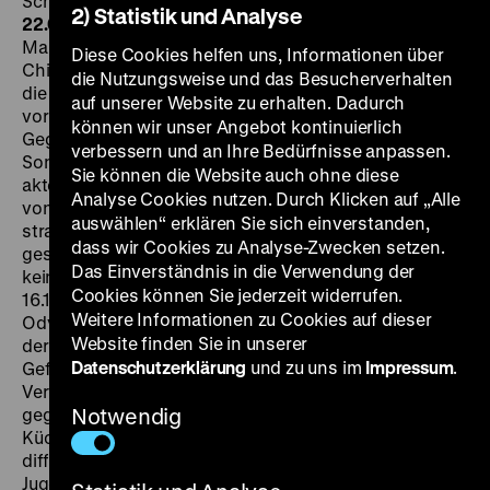
Schwankel, 105’
·
35mm
FR 16.03. um 18.30 Uhr + DO
2) Statistik und Analyse
22.03. um 20 Uhr
„Der Film erzählt die Geschichte von
Martin Sonntag, der in der Siedlung lebte, die sie Klein-
Diese Cookies helfen uns, Informationen über
Chicago nennen, wo früher die Baracken standen. Wo
die Nutzungsweise und das Besucherverhalten
die Fernstraßen zwei Meter am Schlafzimmer
auf unserer Website zu erhalten. Dadurch
vorbeiführen, die Funkstreifen anders durch die
können wir unser Angebot kontinuierlich
Gegend fahren und die Kinder schnell in
verbessern und an Ihre Bedürfnisse anpassen.
Sonderschulen gesteckt werden. Mit sieben ist er
Sie können die Website auch ohne diese
aktenkundig, mit neun bricht er Automaten auf, und
Analyse Cookies nutzen. Durch Klicken auf „Alle
von klein auf beginnt er zu laufen. Martin ist noch nicht
auswählen“ erklären Sie sich einverstanden,
strafmündig, aber die Ämter haben ihn auf ihre Liste
dass wir Cookies zu Analyse-Zwecken setzen.
gesetzt. Ein Kind ist tabu, aber ein Kind, das stört, ist
Das Einverständnis in die Verwendung der
kein Kind mehr.“ (
Stadtzeichnung für München
,
Cookies können Sie jederzeit widerrufen.
16.11.1979)
Die letzten Tage der Kindheit
schildert die
Weitere Informationen zu Cookies auf dieser
Odyssee eines straffälligen Kindes durch Institutionen
Website finden Sie in unserer
der Verwahrung: Jugendstrafanstalt, Psychiatrie,
Datenschutzerklärung
und zu uns im
Impressum
.
Gefängnis. Gedreht an Originalschauplätzen und mit
Vertretern der Institutionen, die vor der Kamera ihre
gegensätzlichen Positionen vertreten, zeichnet
Notwendig
Kückelmann, der selbst als Anwalt tätig war, ein
differenziertes Bild des Umgangs mit delinquenten
Jugendlichen in der Bundesrepublik der 1970er Jahre.