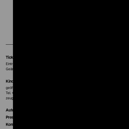
Zu
Zu
Zu
unserer
unserer
unserer
Instagram
Facebook
Letterboxd
Seite
Seite
Seite
Tickets
Eintritt 5 €
Geänderte Preise sind im Programm vermerkt.
Kinokasse
geöffnet 30 Minuten vor Beginn der ersten Vorstellung
Tel. + 49 30 20304-770
zeughauskino@dhm.de
Autor*innen
Presse
Kontakt