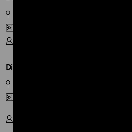
BRD 1965
35mm
R: Karl Deschauer, 9‘
Die Spalte
BRD 1971
35mm
R: Gustav Ehmck, B: Gustav Ehmck, Christian
Rolf, K: Rudolf Blahacek, Gabor von Hamory, D:
Gerhild Berktold, Werner Umberg, Axel Schiessler,
Dursun Firat, 84‘