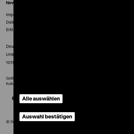
Newsletter
Impressum
Datenschutz
Erklärung digitale Barrierefreiheit
Deutsches Historisches Museum
Unter den Linden 2
10117 Berlin
Gefördert mit Mitteln des Beauftragten der Bundesregierung für
Kultur und Medien
Alle auswählen
Auswahl bestätigen
© Deutsches Historisches Museum, 2026