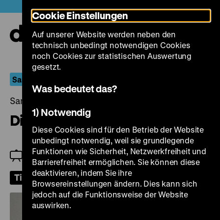
Direkt
Heute +
Cookie Einstellungen
zum
Seiteninhalt
Auf unserer Website werden neben den
springen
Navi
technisch unbedingt notwendigen Cookies
auf-
und
noch Cookies zur statistischen Auswertung
zuk
gesetzt.
Sammelt Filme!
Was bedeutet das?
Samstag, 13. Juli 2024, 21.00 Uhr
1) Notwendig
Die Spalte
Diese Cookies sind für den Betrieb der Website
unbedingt notwendig, weil sie grundlegende
Funktionen wie Sicherheit, Netzwerkfreiheit und
Zu Gast: Bernd Brehmer
Barrierefreiheit ermöglichen. Sie können diese
deaktivieren, indem Sie ihre
Tickets
Browsereinstellungen ändern. Dies kann sich
jedoch auf die Funktionsweise der Website
auswirken.