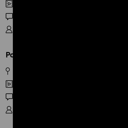
Digital SD
OF
Kennzeichen D, 19‘
Politisches Testament
BRD April 1982
Digital SD
OF
Kennzeichen D, 4‘