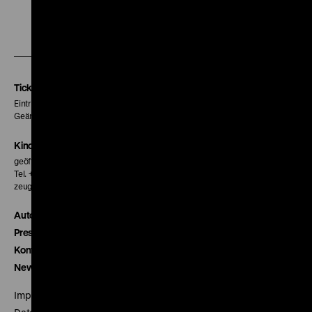
Zu
Zu
Zu
unserer
unserer
unserer
Instagram
Facebook
Letterboxd
Seite
Seite
Seite
Tickets
Eintritt 5 €
Geänderte Preise sind im Programm vermerkt.
Kinokasse
geöffnet 30 Minuten vor Beginn der ersten Vorstellung
Tel. + 49 30 20304-770
zeughauskino@dhm.de
Autor*innen
Presse
Kontakt
Newsletter
Impressum