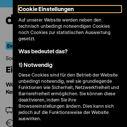
Direkt
Heute +
Cookie Einstellungen
zum
Seiteninhalt
Auf unserer Website werden neben den
springen
Navi
technisch unbedingt notwendigen Cookies
auf-
und
noch Cookies zur statistischen Auswertung
zuk
gesetzt.
Ein Anfang vom Ende der DDR
Was bedeutet das?
Sonntag, 12. November 2023, 14.00 Uhr
1) Notwendig
Ein Anfang vom Ende der DDR
Diese Cookies sind für den Betrieb der Website
unbedingt notwendig, weil sie grundlegende
Wolf Biermann in Beiträgen der ZDF-Sendereihe
Funktionen wie Sicherheit, Netzwerkfreiheit und
Kennzeichen D (1975-1991)
Barrierefreiheit ermöglichen. Sie können diese
deaktivieren, indem Sie ihre
Browsereinstellungen ändern. Dies kann sich
Moderation: Holger Kulick
jedoch auf die Funktionsweise der Website
auswirken.
Eintritt frei