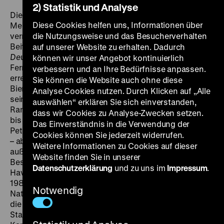
2) Statistik und Analyse
Die Ausbürgerung Wolf Biermanns war auch ein
Diese Cookies helfen uns, Informationen über
Medienereignis. Einen konzentrierten Einblick
vermitteln die stets kritischen, oft scharfzüngigen
die Nutzungsweise und das Besucherverhalten
Beiträge aus der ZDF-Sendereihe
Kennzeichen D –
auf unserer Website zu erhalten. Dadurch
Deutsches aus Ost und West
, die ein breites
können wir unser Angebot kontinuierlich
Fernsehpublikum in der Bundesrepublik und der DDR
verbessern und an Ihre Bedürfnisse anpassen.
erreichten. Die hier vorgestellten Beiträge über Wolf
Sie können die Website auch ohne diese
Biermann reichen von einem heimlichen Konzert in
Analyse Cookies nutzen. Durch Klicken auf „Alle
seiner Ost-Berliner Wohnung 1971,
auswählen“ erklären Sie sich einverstanden,
Randbeobachtungen bei seinem Kölner Konzert 1976,
dass wir Cookies zu Analyse-Zwecken setzen.
bis hin zu Reaktionen nach der Ausbürgerung von
Das Einverständnis in die Verwendung der
Peter Huchel, Jürgen Fuchs, Stefan Heym und anderen
Cookies können Sie jederzeit widerrufen.
– aber auch von der
Aktuellen Kamera
. Zu sehen sind
Weitere Informationen zu Cookies auf dieser
außerdem versteckt aufgenommene Bilder bei einem
Website finden Sie in unserer
Besuch Biermanns am Krankenbett Robert
Datenschutzerklärung
und zu uns im
Impressum
.
Havemanns 1982 und ein Bürgerdialog in Hamburg
1986 über Biermanns Idee für eine neue deutsche
Notwendig
Nationalhymne im Falle einer Wiedervereinigung. Auch
die Geschichte von Biermanns Streitgespräch mit dem
Stasi-IM Sascha Anderson („Sascha A…“) in der