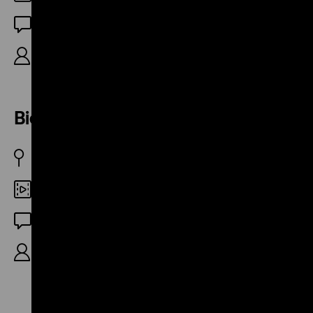
OF
Kennzeichen D, 7‘
Biermann und das „A.“
D 23.10.1991
Digital SD
OF
Kennzeichen D, 13‘