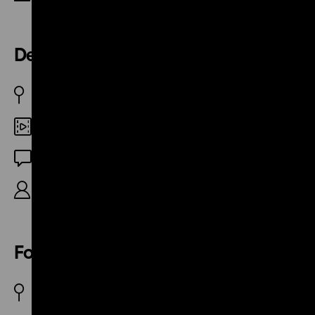
Der Schock der Ausbürgerung
BRD 17.11.1976
Digital SD
OF
Kennzeichen D, 18‘
Folgen & Reaktionen
BRD 1.12.1976