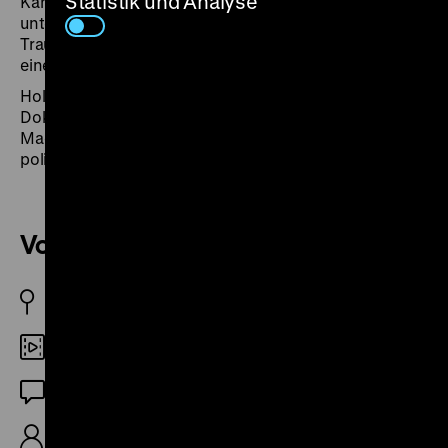
Statistik und Analyse
Kantine des Gorki-Theaters 1991 wird erläutert. Wie
unterm Brennglas erscheinen hier Erschütterung,
Trauer, Verrat und keimende Hoffnung, zu allererst aber
eine Haltung: der Protest gegen die Zustände.
Holger Kulick arbeitet als Journalist und
Dokumentarfilmer. Er ist Redakteur des Online-
Magazins
Deutschland Archiv
der Bundeszentrale für
politische Bildung.
Vor der Ausbürgerung
BRD 1971
Digital SD
OF
Kennzeichen D, 12‘