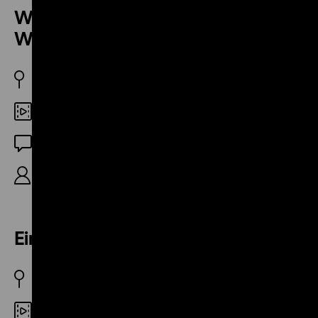
Wolf Biermann und die
Wiedervereinigung
BRD 13.8.1986
Digital SD
OF
Kennzeichen D, 16‘
Ein neuer Biermann in der DDR?
BRD 20.1.1988
Digital SD