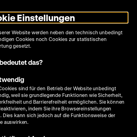
Leichte
Gebärdensprache
Suche
Heute +
Deutsch
Englisch
DHM
Dunklen
De
En
Sprache
Modus
kie Einstellungen
umschalten
Spielplan
Filmreihen
Über uns
serer Website werden neben den technisch unbedingt
digen Cookies noch Cookies zur statistischen
tung gesetzt.
bedeutet das?
otwendig
Cookies sind für den Betrieb der Website unbedingt
dig, weil sie grundlegende Funktionen wie Sicherheit,
rkfreiheit und Barrierefreiheit ermöglichen. Sie können
deaktivieren, indem Sie ihre Browsereinstellungen
. Dies kann sich jedoch auf die Funktionsweise der
e auswirken.