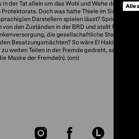
es in der Tat allein um das Wohl und Wehe der nieder
Alle
Protektorats. Doch was hatte Thiele im Sinn, der al
sprachig)en Darstellern spielen lässt? Spricht
El Ha
 von den Zuständen in der BRD und stellt Fragen in
kenversorgung, die gesellschaftliche Stellung der
zu den Besatzungsmächten? So wäre
El Hakim
zweierl
zu weiten Teilen in der Fremde gedreht, sowie ein B
 die Maske der Fremde(n). (om)
Zu
Zu
Zu