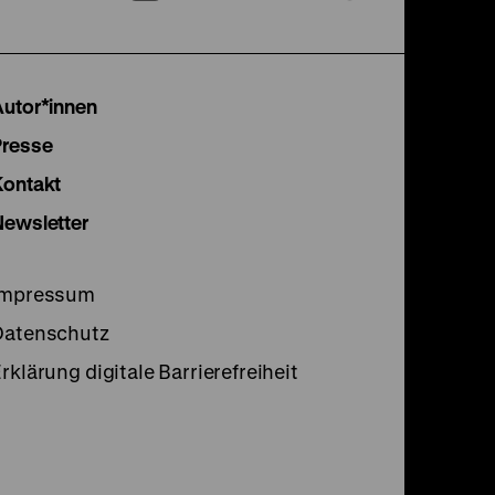
unserer
unserer
unser
Instagram
Facebook
Lette
Autor*innen
Seite
Seite
Seite
Presse
Kontakt
Newsletter
Impressum
Datenschutz
rklärung digitale Barrierefreiheit