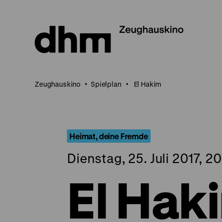
Direkt
zum
Seiteninhalt
springen
Zeughauskino
Spielplan
El Hakim
Heimat, deine Fremde
Dienstag, 25. Juli 2017, 2
El Hak