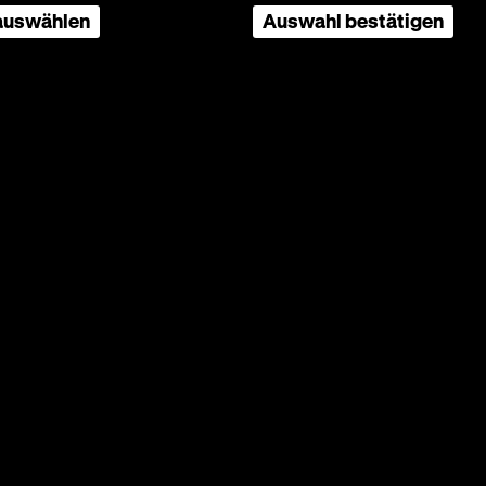
en
 auswählen
Auswahl bestätigen
le
kim
im
 Bezug
ei: Ein
lick auf
Seite
nach
oben
scrollen