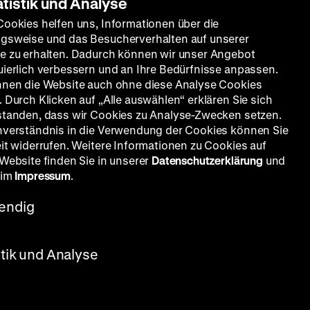
atistik und Analyse
Cookies helfen uns, Informationen über die
gsweise und das Besucherverhalten auf unserer
e zu erhalten. Dadurch können wir unser Angebot
uierlich verbessern und an Ihre Bedürfnisse anpassen.
nnen die Website auch ohne diese Analyse Cookies
 Durch Klicken auf „Alle auswählen“ erklären Sie sich
standen, dass wir Cookies zu Analyse-Zwecken setzen.
nverständnis in die Verwendung der Cookies können Sie
eit widerrufen. Weitere Informationen zu Cookies auf
 Website finden Sie in unserer
Datenschutzerklärung
und
 im
Impressum
.
endig
.
s in
El
stik und Analyse
alle
Arzt zu