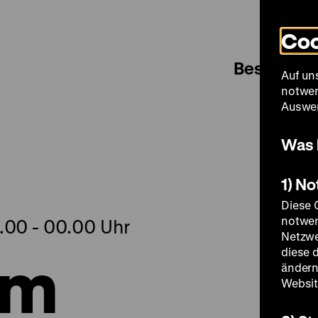
Coo
Besuch
Auf un
notwen
Auswer
Was 
1) N
Diese 
notwen
0.00 - 00.00 Uhr
Netzwe
im
diese 
ändern
Websit