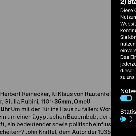
2) St
Diese 
Nutzun
Websit
kontin
Sie kö
nutzen.
einver
Das Ei
jederz
dieser
zu uns
Notw
: Herbert Reinecker, K: Klaus von Rautenfeld, D: O. W
r, Giulia Rubini, 110‘
· 35mm, OmeU
 Uhr
Um mit der Tür ins Haus zu fallen: Worum geht e
Stati
lein um einen ägyptischen Bauernbub, der es gegen 
ft, ein bedeutender sowie politisch einflussreicher 
heitern? John Knittel, dem Autor der 1935