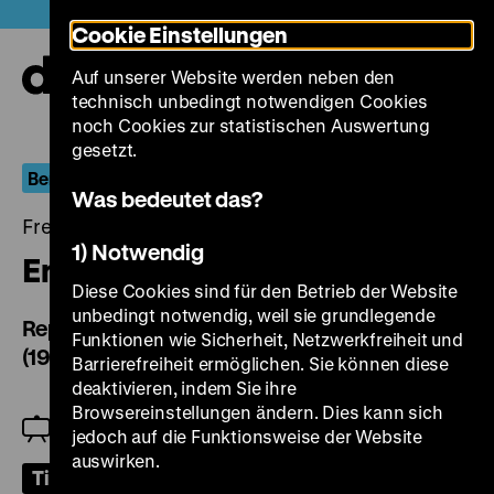
Direkt
Heute +
Cookie Einstellungen
zum
Seiteninhalt
Auf unserer Website werden neben den
springen
Navi
technisch unbedingt notwendigen Cookies
auf-
und
noch Cookies zur statistischen Auswertung
zuk
gesetzt.
Berlin.Dokument
Was bedeutet das?
Freitag, 22. April 2022, 18.30 Uhr
1) Notwendig
Empathie und Engagement (1)
Diese Cookies sind für den Betrieb der Website
unbedingt notwendig, weil sie grundlegende
Reportagen von Mehrangis Montazami-Dabui
Funktionen wie Sicherheit, Netzwerkfreiheit und
(1975-1992)
Barrierefreiheit ermöglichen. Sie können diese
deaktivieren, indem Sie ihre
Browsereinstellungen ändern. Dies kann sich
Jeanpaul Goergen
jedoch auf die Funktionsweise der Website
auswirken.
Tickets