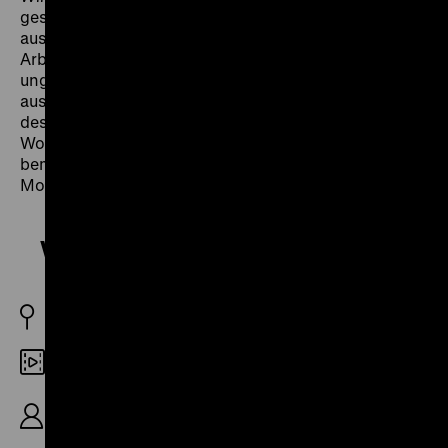
gesellschaftlichen Ursachen der Kriminalität
ausländischer Jugendlicher: Arbeitslosigkeit, starre
Arbeitsgesetze, fehlende Schulabschlüsse,
ungenügende Freizeitangebote und Konflikte, die sich
aus dem Leben in zwei Kulturen ergeben: „Der Ansatz
des Films ist es, vor allem die Betroffenen selbst zu
Wort kommen zu lassen. Sie schildern in
bemerkenswerter Klarheit ihre Situation.“ (Mehrangis
Montazami-Dabui) (jg)
Wir wollen auch leben
BRD 1978
DCP
R: Mehrangis Montazami-Dabui, K: Resa Dabui,
72‘