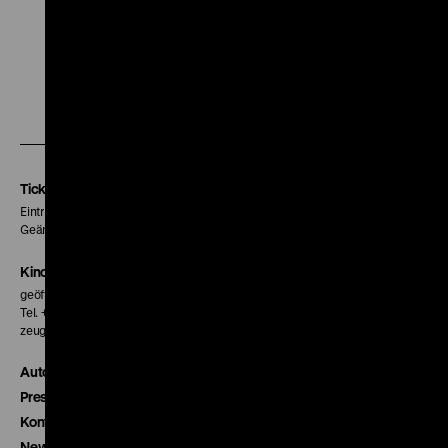
Zu
Zu
Zu
unserer
unserer
unserer
Instagram
Facebook
Letterboxd
Seite
Seite
Seite
Tickets
Eintritt 5 €
Geänderte Preise sind im Programm vermerkt.
Kinokasse
geöffnet 30 Minuten vor Beginn der ersten Vorstellung
Tel. + 49 30 20304-770
zeughauskino@dhm.de
Autor*innen
Presse
Kontakt
Newsletter