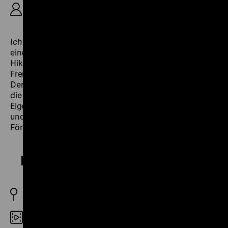
R: Mehrangis Montazami-Dabui, Resa Dabui, 33‘
Ich will keine Lieder mehr hören, singen will ich
(1979) –
eine Gedichtzeile des türkischen Dichters Nazim
Hikmet – stellt Berliner Künstler vor, die auch in der
Fremde ihre Kultur beibehalten und weiterentwickeln.
Der Maler Hanefi Yeter thematisiert in seinen Bildern
die Lebensbedingungen seiner Landsleute. In
Eigeninitiative entstehen ein Chor, eine Folkloregruppe
und ein Saz-Orchester, die jedoch ohne öffentliche
Förderung auskommen müssen.
Betrübte Freiheit
BRD 1992
Digital SD