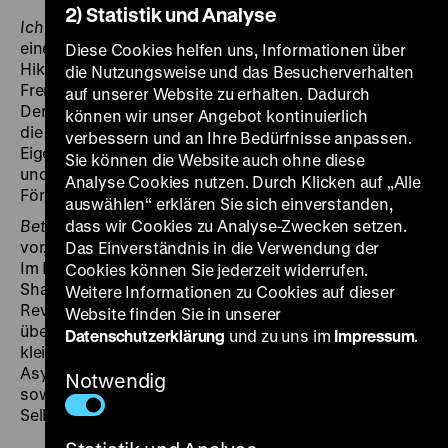
2) Statistik und Analyse
Ich will keine Lieder mehr hören, singen will ich
(1979) –
eine Gedichtzeile des türkischen Dichters Nazim
Diese Cookies helfen uns, Informationen über
Hikmet – stellt Berliner Künstler vor, die auch in der
die Nutzungsweise und das Besucherverhalten
Fremde ihre Kultur beibehalten und weiterentwickeln.
auf unserer Website zu erhalten. Dadurch
Der Maler Hanefi Yeter thematisiert in seinen Bildern
können wir unser Angebot kontinuierlich
die Lebensbedingungen seiner Landsleute. In
verbessern und an Ihre Bedürfnisse anpassen.
Eigeninitiative entstehen ein Chor, eine Folkloregruppe
Sie können die Website auch ohne diese
und ein Saz-Orchester, die jedoch ohne öffentliche
Analyse Cookies nutzen. Durch Klicken auf „Alle
Förderung auskommen müssen.
auswählen“ erklären Sie sich einverstanden,
Betrübte Freiheit
dass wir Cookies zu Analyse-Zwecken setzen.
(1992) stellt die Iranerin Mahin Esmati
vor, die seit 1985 im politischen Exil in West-Berlin lebt.
Das Einverständnis in die Verwendung der
Im Iran hatten sie und ihr Mann sowohl gegen das
Cookies können Sie jederzeit widerrufen.
Shah-Regime als auch nach der islamischen
Weitere Informationen zu Cookies auf dieser
Revolution gegen Chomeini gekämpft. Sie berichtet
Website finden Sie in unserer
über ihr Engagement im Iran, die Flucht mit dem
Datenschutzerklärung
und zu uns im
Impressum
.
kleinen Sohn und die Erfahrungen mit dem deutschen
Asylrecht. Durch die Arbeit mit anderen Geflüchteten
Notwendig
sowie ihren Kampf für Frauenrechte hat sie neue
Selbstsicherheit gewonnen. (jg)