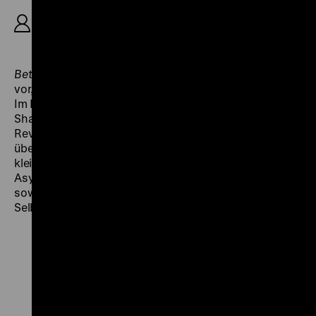
R: Mehrangis Montazami-Dabui, K: Hermann
Dernbecher, 27‘
Betrübte Freiheit
(1992) stellt die Iranerin Mahin Esmati
vor, die seit 1985 im politischen Exil in West-Berlin lebt.
Im Iran hatten sie und ihr Mann sowohl gegen das
Shah-Regime als auch nach der islamischen
Revolution gegen Chomeini gekämpft. Sie berichtet
über ihr Engagement im Iran, die Flucht mit dem
kleinen Sohn und die Erfahrungen mit dem deutschen
Asylrecht. Durch die Arbeit mit anderen Geflüchteten
sowie ihren Kampf für Frauenrechte hat sie neue
Selbstsicherheit gewonnen. (jg)
Zu
Zu
Zu
unserer
unserer
unserer