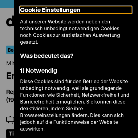
Direkt
Heute +
Cookie Einstellungen
zum
Seiteninhalt
Auf unserer Website werden neben den
springen
Navi
technisch unbedingt notwendigen Cookies
auf-
und
noch Cookies zur statistischen Auswertung
zuk
gesetzt.
Berlin.Dokument
Was bedeutet das?
Mittwoch, 27. April 2022, 20.00 Uhr
1) Notwendig
Empathie und Engagement (2)
Diese Cookies sind für den Betrieb der Website
unbedingt notwendig, weil sie grundlegende
Reportagen von Mehrangis Montazami-Dabui
Funktionen wie Sicherheit, Netzwerkfreiheit und
(1975-1992)
Barrierefreiheit ermöglichen. Sie können diese
deaktivieren, indem Sie ihre
Browsereinstellungen ändern. Dies kann sich
Jeanpaul Goergen
jedoch auf die Funktionsweise der Website
auswirken.
Tickets