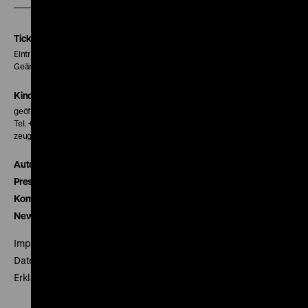
Instagram
Facebook
Letterboxd
Seite
Seite
Seite
Tickets
Eintritt 5 €
Geänderte Preise sind im Programm vermerkt.
Kinokasse
geöffnet 30 Minuten vor Beginn der ersten Vorstellung
Tel. + 49 30 20304-770
zeughauskino@dhm.de
Autor*innen
Presse
Kontakt
Newsletter
Impressum
Datenschutz
Erklärung digitale Barrierefreiheit