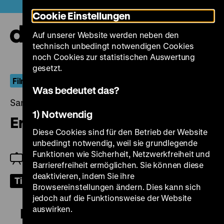
Direkt
Heute +
Cookie Einstellungen
zum
Seiteninhalt
Auf unserer Website werden neben den
springen
Navi
technisch unbedingt notwendigen Cookies
auf-
und
noch Cookies zur statistischen Auswertung
zuk
gesetzt.
Filmexil in den Niederlanden
Was bedeutet das?
Samstag, 05. Februar 2022, 19.00 Uhr
1) Notwendig
Ergens in Nederland
Diese Cookies sind für den Betrieb der Website
unbedingt notwendig, weil sie grundlegende
Funktionen wie Sicherheit, Netzwerkfreiheit und
Rommy Albers
Barrierefreiheit ermöglichen. Sie können diese
deaktivieren, indem Sie ihre
Tickets
Browsereinstellungen ändern. Dies kann sich
jedoch auf die Funktionsweise der Website
auswirken.
Ergens in Nederland