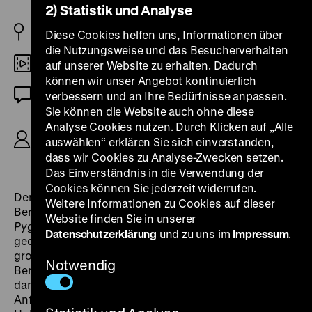
2) Statistik und Analyse
NL 1940
Diese Cookies helfen uns, Informationen über
die Nutzungsweise und das Besucherverhalten
DCP
auf unserer Website zu erhalten. Dadurch
können wir unser Angebot kontinuierlich
OmU
verbessern und an Ihre Bedürfnisse anpassen.
Sie können die Website auch ohne diese
R: Ludwig Berger, B: Ludwig Berger, Jan de
Analyse Cookies nutzen. Durch Klicken auf „Alle
Hartog, D: Lily Bouwmeester, Jan de Hartog,
auswählen“ erklären Sie sich einverstanden,
Matthieu van Eysden, 87’
dass wir Cookies zu Analyse-Zwecken setzen.
Das Einverständnis in die Verwendung der
Cookies können Sie jederzeit widerrufen.
Der ins Exil getriebene deutsche Regisseur Ludwig
Weitere Informationen zu Cookies auf dieser
Berger hatte in den Niederlanden bereits 1936/37
Website finden Sie in unserer
Pygmalion
mit Lily Bouwmeester in der Hauptrolle
Datenschutzerklärung
und zu uns im
Impressum
.
gedreht und der dortigen Filmindustrie damit zu einem
großen Erfolg verholfen. Zwischenzeitlich suchte
Notwendig
Berger sein Glück in Frankreich und England, kehrte
dann aber in die Niederlande zurück und drehte
Anfang 1940 in Zusammenarbeit mit der Königlichen