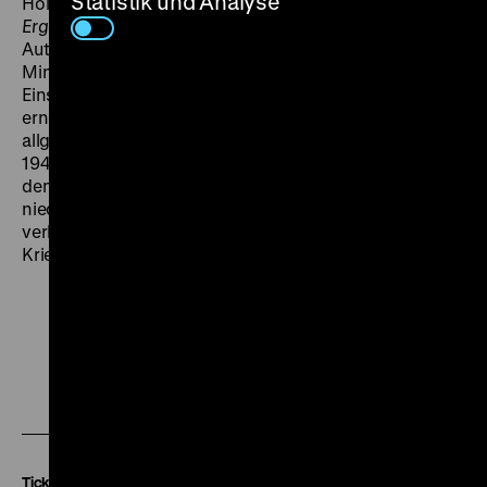
Statistik und Analyse
Holländischen Marine das Marine- und Ehedrama
Ergens in Nederland
. Der junge Schriftsteller und Co-
Autor des Drehbuchs Jan de Hartog spielte einen
Minenentschärfer, als dessen Ehefrau, die sich aus
Einsamkeit einem Schauspieler zuwendet, wurde
erneut Lily Bouwmeester besetzt. Das Plädoyer für die
allgemeine Mobilisierung des Landes wurde im April
1940 uraufgeführt. Nur wenige Wochen später, nach
dem Einmarsch der Deutschen und der
niederländischen Kapitulation im Mai, wurde der Film
verboten. Ludwig Berger überlebte Besetzung und
Krieg versteckt im niederländischen Exil. (obr)
Zu
Zu
Zu
unserer
unserer
unserer
Instagram
Facebook
Letterboxd
Seite
Seite
Seite
Tickets