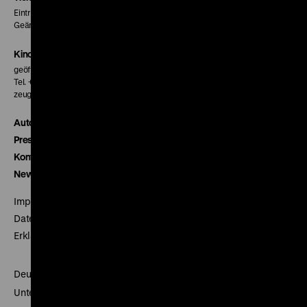
Eintritt 5 €
Geänderte Preise sind im Programm vermerkt.
Kinokasse
geöffnet 30 Minuten vor Beginn der ersten Vorstellung
Tel. + 49 30 20304-770
zeughauskino@dhm.de
Autor*innen
Presse
Kontakt
Newsletter
Impressum
Datenschutz
Erklärung digitale Barrierefreiheit
Deutsches Historisches Museum
Unter den Linden 2