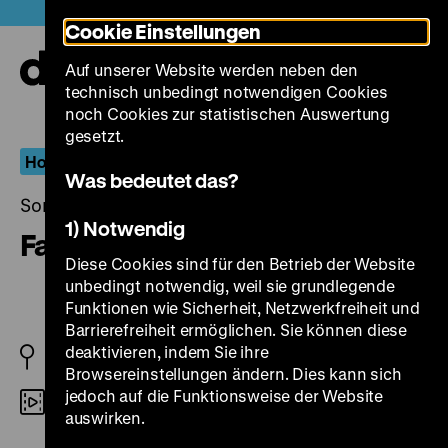
Direkt
Heute +
Cookie Einstellungen
zum
Seiteninhalt
Auf unserer Website werden neben den
springen
Navi
technisch unbedingt notwendigen Cookies
auf-
und
noch Cookies zur statistischen Auswertung
zuk
gesetzt.
Homosexualität_en
Was bedeutet das?
Sonntag, 16. August 2015, 19.00 - 00.00 Uhr
1) Notwendig
Faustrecht der Freiheit
Diese Cookies sind für den Betrieb der Website
unbedingt notwendig, weil sie grundlegende
Funktionen wie Sicherheit, Netzwerkfreiheit und
Barrierefreiheit ermöglichen. Sie können diese
deaktivieren, indem Sie ihre
BRD 1975
Browsereinstellungen ändern. Dies kann sich
jedoch auf die Funktionsweise der Website
35mm
auswirken.
R: Rainer Werner Fassbinder, B: Rainer Werner