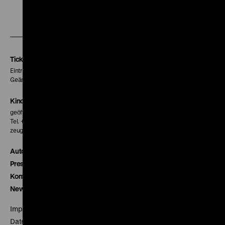
Zu
Zu
Zu
unserer
unserer
unserer
Instagram
Facebook
Letterboxd
Seite
Seite
Seite
Tickets
Eintritt 5 €
Geänderte Preise sind im Programm vermerkt.
Kinokasse
geöffnet 30 Minuten vor Beginn der ersten Vorstellung
Tel. + 49 30 20304-770
zeughauskino@dhm.de
Autor*innen
Presse
Kontakt
Newsletter
Impressum
Datenschutz