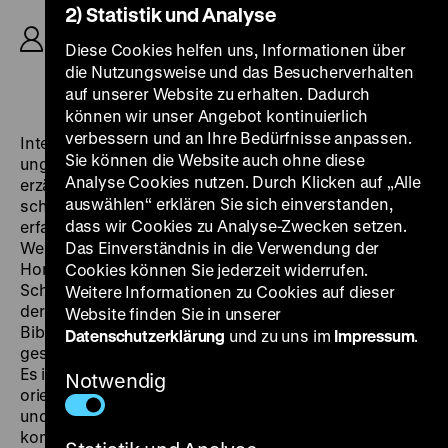
2) Statistik und Analyse
Fassbinder, Christian Hohoff, K: Michael
Ballhaus, D: Rainer Werner Fassbinder, Peter
Diese Cookies helfen uns, Informationen über
Chatel, Karlheinz Böhm, Adrian Hoven, Harry
die Nutzungsweise und das Besucherverhalten
Baer, Peter Kern, 123
‘
auf unserer Website zu erhalten. Dadurch
können wir unser Angebot kontinuierlich
verbessern und an Ihre Bedürfnisse anpassen.
Interessanterweise scheint dieser für Fassbinder
Sie können die Website auch ohne diese
ungewöhnlich offen von homosexuellen Beziehungen
Analyse Cookies nutzen. Durch Klicken auf „Alle
erzählende Film in keiner Weise selbst von der
auswählen“ erklären Sie sich einverstanden,
schwulen Emanzipationsbewegung der 1970er Jahre
dass wir Cookies zu Analyse-Zwecken setzen.
erfasst zu sein. In der mittleren, der Sirk-Phase seines
Werks entstanden, ist das Milieu bourgeoiser
Das Einverständnis in die Verwendung der
Homosexueller, in das es einen schwulen arbeitslosen
Cookies können Sie jederzeit widerrufen.
Schausteller verschlägt, so austauschbar wie die Art
Weitere Informationen zu Cookies auf dieser
der Liebe, durch die die Hauptfigur, nach Döblin „Franz
Website finden Sie in unserer
Biberkopf“ genannt und von Fassbinder selbst
Datenschutzerklärung
und zu uns im
Impressum
.
gespielt, ausbeutbar wird und letztlich zugrunde geht.
Es ist die materielle Gier einer kapitalistisch
Notwendig
orientierten Gesellschaft, die die Beziehungen prägt –
und so zählt
Faustrecht der Freiheit
in
komödiantischer Zuspitzung zunächst den Geldbetrag