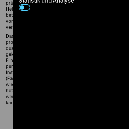
Statistik und Analyse
präzise herunter, um den der ahnungs- und machtlose
Held nach und nach von seinen neuen Freunden
betrogen wird, um dann in einem melodramatischen,
vorhersehbaren Parabel-Schluss die bittere Moral zu
verkünden: Respekt kann man nicht erkaufen.
Dass die zum damaligen Zeitpunkt selten derart
prominent in Filmen repräsentierte schwule Szene
quasi als besonders grausame Erscheinungsform des
geldgeilen Bürgertums inszeniert wird, hat einige
Filmkritiker sehr enttäuscht. Doch wenn man die Liebe
per se als „das beste, hinterhältigste und wirksamste
Instrument gesellschaftlicher Unterdrückung“
(Fassbinder,
Süddeutsche Zeitung
, 8.3.1979) versteht,
wird nachvollziehbar, dass auch Formen nicht-
heterosexuellen Zusammenlebens diesbezüglich
wenig utopisches Potenzial beigemessen werden
kann. (jak)