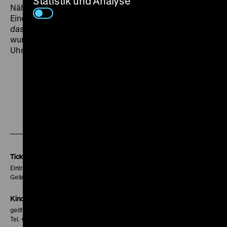
Statistik und Analyse
Nähwerkstatt, eine Schreinerei, politische Treffen.
Einen Moment von Freiheit.
Freiheit – wie meine ich
das?
und
Intifada – Auf dem Weg nach Palästina
wurden von der PLO mitfinanziert. (in) SA 06.06. um 20
Uhr · Zu Gast: Robert Krieg
Zu
Zu
Zu
unserer
unserer
unserer
Instagram
Facebook
Letterboxd
Seite
Seite
Seite
Tickets
Eintritt 5 €
Geänderte Preise sind im Programm vermerkt.
Kinokasse
geöffnet 30 Minuten vor Beginn der ersten Vorstellung
Tel. + 49 30 20304-770