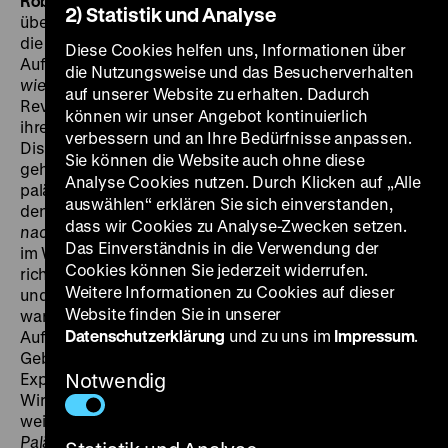
Robert Krieg, K: Peter Petrides, 52‘
·
DigiBeta
Zwei Filme
2) Statistik und Analyse
über palästinensischen Alltag und Widerstand, über
die Selbstorganisation in Volkskomitees und den
Diese Cookies helfen uns, Informationen über
Aufbau autarker ökonomischer Strukturen.
Freiheit –
die Nutzungsweise und das Besucherverhalten
wie meine ich das?
dokumentiert die palästinensische
auf unserer Website zu erhalten. Dadurch
Revolution im Libanon. Männer und Frauen erklären
können wir unser Angebot kontinuierlich
ihren Befreiungskampf vom Imperialismus und der
verbessern und an Ihre Bedürfnisse anpassen.
Diskriminierung im Gastland. Der Aufbau von Milizen
Sie können die Website auch ohne diese
gehört dazu. Sie beschreiben die Vision des neuen
Analyse Cookies nutzen. Durch Klicken auf „Alle
palästinensischen Menschen. Die Kamera beobachtet
auswählen“ erklären Sie sich einverstanden,
den Alltag aus der Distanz. In
Intifada – Auf dem Weg
dass wir Cookies zu Analyse-Zwecken setzen.
nach Palästina
ist die Kamera nah dran. Der Aufstand
Das Einverständnis in die Verwendung der
im Westjordanland und in Gaza, der 1987 begann,
Cookies können Sie jederzeit widerrufen.
richtete sich gegen die israelische Besatzungsmacht
Weitere Informationen zu Cookies auf dieser
und teilweise gegen die PLO-Regierung im Exil. Hier
Website finden Sie in unserer
waren die Waffen Steuerboykott, Steine und der
Datenschutzerklärung
und zu uns im
Impressum
.
Aufbau von Kooperativen. In den 1967 besetzten
Gebieten, seinerzeit Israels zweitwichtigster
Exportmarkt, war unabhängiges palästinensisches
Notwendig
Wirtschaften marginalisiert und während der Intifada
weitgehend verboten.
Intifada – Auf dem Weg nach
Palästina
zeigt illegale Landwirtschaft, Kliniken, eine