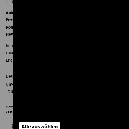
zeughauskino@dhm.de
Autor*innen
Presse
Kontakt
Newsletter
Impressum
Datenschutz
Erklärung digitale Barrierefreiheit
Deutsches Historisches Museum
Unter den Linden 2
10117 Berlin
Gefördert mit Mitteln des Beauftragten der Bundesregierung für
Kultur und Medien
Alle auswählen