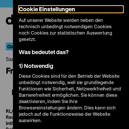
Direkt
Heute +
Cookie Einstellungen
zum
Seiteninhalt
Auf unserer Website werden neben den
springen
Navi
technisch unbedingt notwendigen Cookies
auf-
und
noch Cookies zur statistischen Auswertung
zuk
gesetzt.
Glut der Erinnerung
Was bedeutet das?
Samstag, 06. Juni 2015, 20.00 - 00.00 Uhr
1) Notwendig
Freiheit - Wie meine ich das?
Diese Cookies sind für den Betrieb der Website
unbedingt notwendig, weil sie grundlegende
Funktionen wie Sicherheit, Netzwerkfreiheit und
Freiheit - Wie meine ich das?
Barrierefreiheit ermöglichen. Sie können diese
deaktivieren, indem Sie ihre
Browsereinstellungen ändern. Dies kann sich
RL/BRD 1982, R: Wolfgang Bienek, Robert Krieg, Thomas
jedoch auf die Funktionsweise der Website
Reuter, Brigitte Schulz, K: Robert Krieg, 42‘
·
DVcam, DF
auswirken.
Intifada – Auf dem Weg nach Palästina
BRD 1989, R: