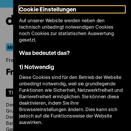
Direkt
Heute +
Cookie Einstellungen
zum
Seiteninhalt
Auf unserer Website werden neben den
springen
Navi
technisch unbedingt notwendigen Cookies
auf-
und
noch Cookies zur statistischen Auswertung
zuk
gesetzt.
Mit Nonchalance am Abgrund
Was bedeutet das?
Freitag, 20. Mai 2022, 18.30 Uhr
1) Notwendig
Fremde Stadt
Diese Cookies sind für den Betrieb der Website
unbedingt notwendig, weil sie grundlegende
Funktionen wie Sicherheit, Netzwerkfreiheit und
Tickets
Barrierefreiheit ermöglichen. Sie können diese
deaktivieren, indem Sie ihre
Der vielleicht letzte Film, den man zur Neuen Münchner
Browsereinstellungen ändern. Dies kann sich
Gruppe-Zeit zählen kann, ist auch einer der schönsten.
jedoch auf die Funktionsweise der Website
Denn dass sich der nie seine Coolness verlierende
auswirken.
Bankräuber am Ende auf den Vorschlag seiner
Gangsterbraut einlässt, die Beute mit den unbeholfen-