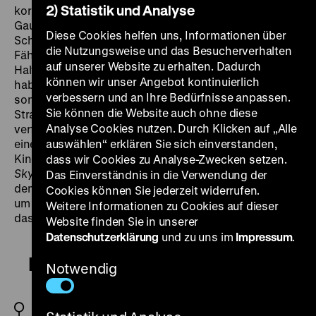
2) Statistik und Analyse
korrupten Polizisten und einem anderen
Gaunerpärchen zu teilen, kann als perfektes
Diese Cookies helfen uns, Informationen über
Schlussbild für Filme angesehen werden, die die
die Nutzungsweise und das Besucherverhalten
Fähigkeit, jeder Situation immer mit einer gelassenen
auf unserer Website zu erhalten. Dadurch
Haltung zu begegnen, als eine Art Utopie zelebriert
können wir unser Angebot kontinuierlich
haben. So wird auch nicht das Verbrechen gezeigt,
verbessern und an Ihre Bedürfnisse anpassen.
sondern wie bei Godard nur sein
Aftermath
– eine
Sie können die Website auch ohne diese
Strategie, die auch Martin Müller in
Unser Doktor
Analyse Cookies nutzen. Durch Klicken auf „Alle
verfolgt. In elliptischen Bildern suggeriert der Film
einen Drogendeal, der irgendwo in einer allein dem
auswählen“ erklären Sie sich einverstanden,
Kino gehörenden Landschaftsmischung aus
Nashville
dass wir Cookies zu Analyse-Zwecken setzen.
Skyline
und Starnberger See angesiedelt ist und in
Das Einverständnis in die Verwendung der
dem es wie in Thomes letztem Münchner Film weniger
Cookies können Sie jederzeit widerrufen.
um
Crime
als um das (utopische) Miteinandersein geht,
Weitere Informationen zu Cookies auf dieser
das heißt um eine
Empfindung
der Utopie.(ma)
Website finden Sie in unserer
Datenschutzerklärung
und zu uns im
Impressum
.
Fremde Stadt
Notwendig
BRD 1972