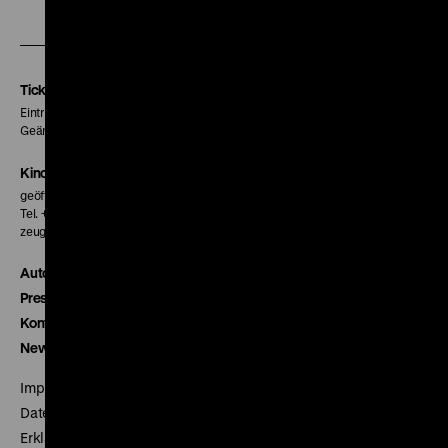
Zu
Zu
Zu
unserer
unserer
unserer
Instagram
Facebook
Letterboxd
Seite
Seite
Seite
Tickets
Eintritt 5 €
Geänderte Preise sind im Programm vermerkt.
Kinokasse
geöffnet 30 Minuten vor Beginn der ersten Vorstellung
Tel. + 49 30 20304-770
zeughauskino@dhm.de
Autor*innen
Presse
Kontakt
Newsletter
Impressum
Datenschutz
Erklärung digitale Barrierefreiheit