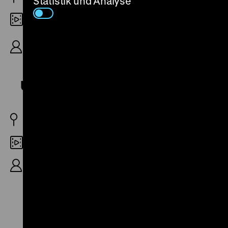
Statistik und Analyse
35mm
R: Rudolf Thome, D: Roger Fritz, Karin Thome,
106‘
Unser Doktor
BRD 1970
35mm
R: Martin Müller, 10‘