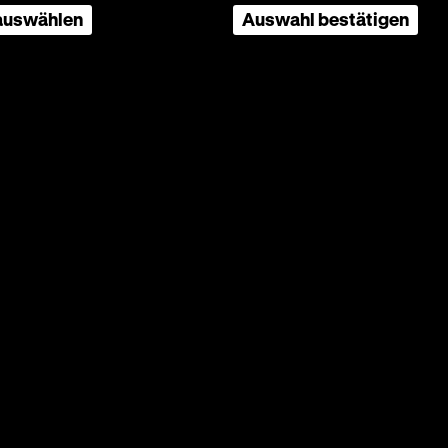
 auswählen
Auswahl bestätigen
rzmayer,
5 mm
Ein
entin
n den
r.
n
 ist
erl
genstand
 recht