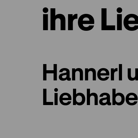
ihre L
Hannerl u
Liebhabe