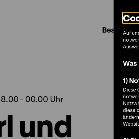
Coo
Besuch
Auf un
notwen
Auswer
Was 
1) N
Diese 
notwen
18.00 - 00.00 Uhr
Netzwe
l und
diese 
ändern
Websit