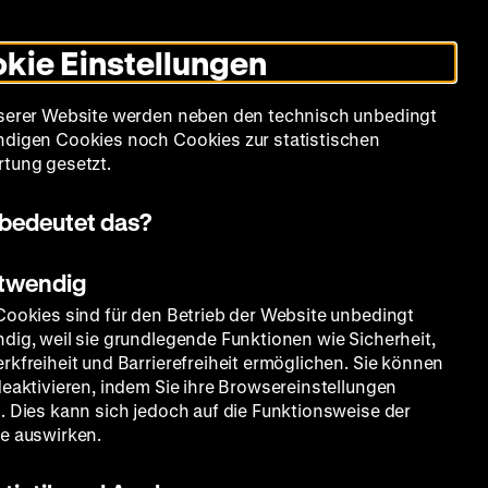
Leichte
Gebärdensprache
Suche
Heute +
Deutsch
Englisch
DHM
Dunklen
De
En
Sprache
Modus
kie Einstellungen
umschalten
Spielplan
Filmreihen
Über uns
serer Website werden neben den technisch unbedingt
digen Cookies noch Cookies zur statistischen
tung gesetzt.
bedeutet das?
otwendig
Cookies sind für den Betrieb der Website unbedingt
dig, weil sie grundlegende Funktionen wie Sicherheit,
rkfreiheit und Barrierefreiheit ermöglichen. Sie können
deaktivieren, indem Sie ihre Browsereinstellungen
. Dies kann sich jedoch auf die Funktionsweise der
e auswirken.