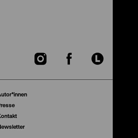
Zu
Zu
Zu
unserer
unserer
unser
Instagram
Facebook
Lette
Autor*innen
Seite
Seite
Seite
Presse
Kontakt
Newsletter