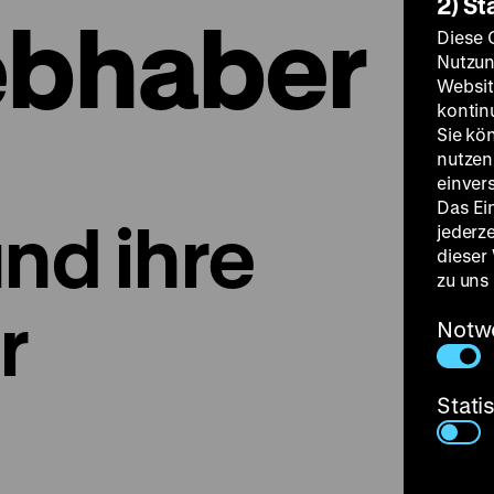
2) St
iebhaber
Diese 
Nutzun
Websit
kontin
Sie kö
nutzen.
einver
Das Ei
nd ihre
jederz
dieser
zu uns
r
Notw
Stati