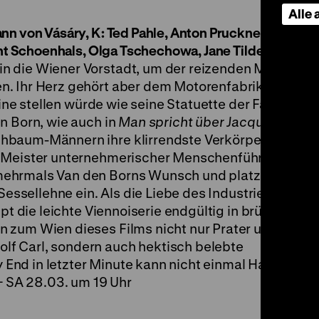
Alle
nn von Vásáry, K: Ted Pahle, Anton Pruckner, Carl Ku
cht Schoenhals, Olga Tschechowa, Jane Tilden, 86’
·
3
n die Wiener Vorstadt, um der reizenden Musikstud
n. Ihr Herz gehört aber dem Motorenfabrikanten Va
rine stellen würde wie seine Statuette der Fanny Elßle
n Born, wie auch in
Man spricht über Jacqueline
, de
hbaum-Männern ihre klirrendste Verkörperung: 1936
n Meister unternehmerischer Menschenführung.
ehrmals Van den Borns Wunsch und platziert Hann
 Sessellehne ein. Als die Liebe des Industriellen Ge
ppt die leichte Viennoiserie endgültig in brütende
 zum Wien dieses Films nicht nur Prater und
f Carl, sondern auch hektisch belebte
nd in letzter Minute kann nicht einmal Hans Moser
 + SA 28.03. um 19 Uhr