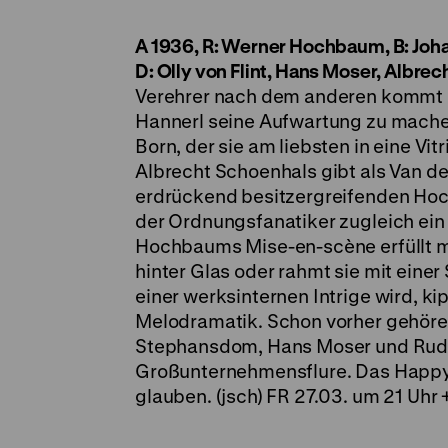
A 1936, R: Werner Hochbaum, B: Joha
D: Olly von Flint, Hans Moser, Albre
Verehrer nach dem anderen kommt i
Hannerl seine Aufwartung zu mache
Born, der sie am liebsten in eine Vit
Albrecht Schoenhals gibt als Van de
erdrückend besitzergreifenden Hoc
der Ordnungsfanatiker zugleich ei
Hochbaums Mise-en-scène erfüllt m
hinter Glas oder rahmt sie mit einer
einer werksinternen Intrige wird, ki
Melodramatik. Schon vorher gehören
Stephansdom, Hans Moser und Rudol
Großunternehmensflure. Das Happy E
glauben. (jsch) FR 27.03. um 21 Uhr