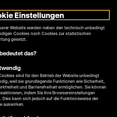
Leichte
Gebärdensprache
Suche
Heute +
Deutsch
Englisch
DHM
Dunklen
De
En
Sprache
Modus
kie Einstellungen
umschalten
Spielplan
Filmreihen
Über uns
serer Website werden neben den technisch unbedingt
digen Cookies noch Cookies zur statistischen
tung gesetzt.
bedeutet das?
otwendig
Cookies sind für den Betrieb der Website unbedingt
dig, weil sie grundlegende Funktionen wie Sicherheit,
rkfreiheit und Barrierefreiheit ermöglichen. Sie können
deaktivieren, indem Sie ihre Browsereinstellungen
. Dies kann sich jedoch auf die Funktionsweise der
e auswirken.