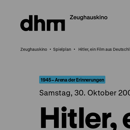
Direkt
zum
Seiteninhalt
springen
Zeughauskino
Spielplan
Hitler, ein Film aus Deutsch
1945 – Arena der Erinnerungen
Samstag, 30. Oktober 20
Hitler,