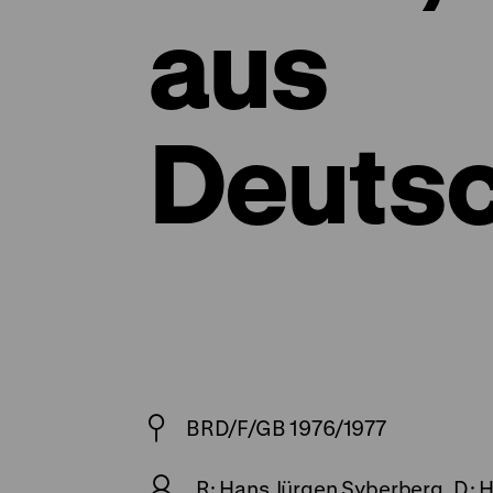
aus
Deuts
BRD/F/GB 1976/1977
R: Hans Jürgen Syberberg, D: He