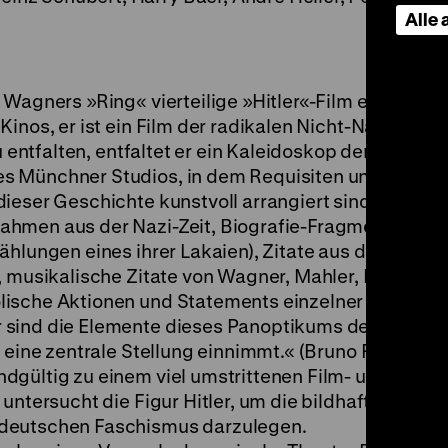
Alle
 Wagners »Ring« vierteilige »Hitler«-Film erzählt ke
nos, er ist ein Film der radikalen Nicht-Narrativität
zu entfalten, entfaltet er ein Kaleidoskop der deutsc
s Münchner Studios, in dem Requisiten und Versat
ieser Geschichte kunstvoll arrangiert sind.
hmen aus der Nazi-Zeit, Biografie-Fragmente von H
ählungen eines ihrer Lakaien), Zitate aus der bilde
, musikalische Zitate von Wagner, Mahler, Mozart u
ische Aktionen und Statements einzelner Figuren 
 sind die Elemente dieses Panoptikums der deutsc
 eine zentrale Stellung einnimmt.« (Bruno Fischli)
dgültig zu einem viel umstrittenen Film- und
untersucht die Figur Hitler, um die bildhaften, emo
 deutschen Faschismus darzulegen.