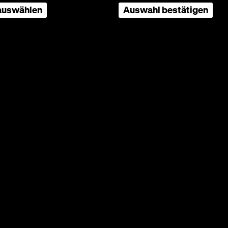
 auswählen
Auswahl bestätigen
ine
: Statt
hen
zstücke,
itler,
nden
nd
oder des
hen
tionalen