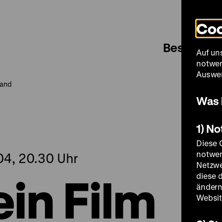
Coo
Besuch
Auf un
notwen
Auswer
land
Was 
1) N
Diese 
notwen
04, 20.30 Uhr
Netzwe
 ein Film
diese 
ändern
Websit