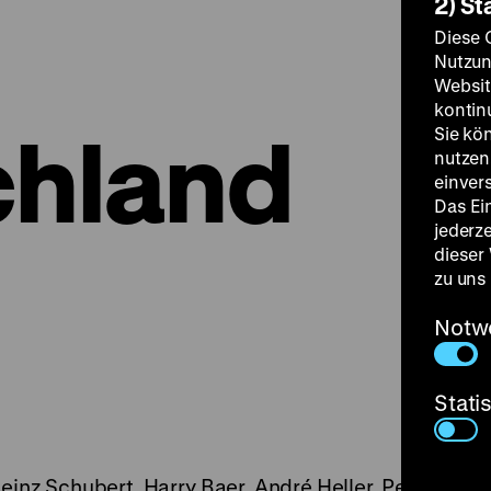
2) St
Diese 
Nutzun
Websit
kontin
chland
Sie kö
nutzen.
einver
Das Ei
jederz
dieser
zu uns
Notw
Stati
inz Schubert, Harry Baer, André Heller, Peter Kern,