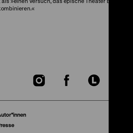
 als »einen Versuch, das epische Theater Brechts u
kombinieren.«
Zu
Zu
Zu
unserer
unserer
unser
Instagram
Facebook
Lette
Autor*innen
Seite
Seite
Seite
Presse