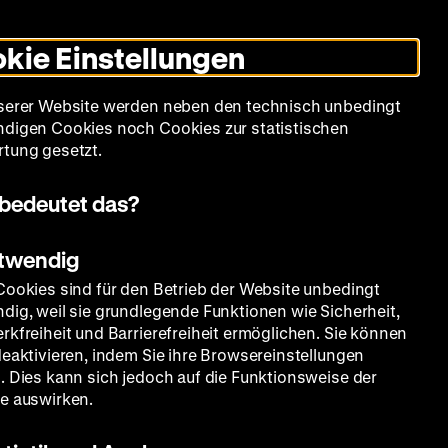
Leichte
Gebärdensprache
Suche
Heute +
Deutsch
Englisch
DHM
Dunklen
De
En
Sprache
Modus
kie Einstellungen
umschalten
Spielplan
Filmreihen
Über uns
serer Website werden neben den technisch unbedingt
digen Cookies noch Cookies zur statistischen
tung gesetzt.
bedeutet das?
otwendig
Cookies sind für den Betrieb der Website unbedingt
dig, weil sie grundlegende Funktionen wie Sicherheit,
rkfreiheit und Barrierefreiheit ermöglichen. Sie können
deaktivieren, indem Sie ihre Browsereinstellungen
. Dies kann sich jedoch auf die Funktionsweise der
e auswirken.