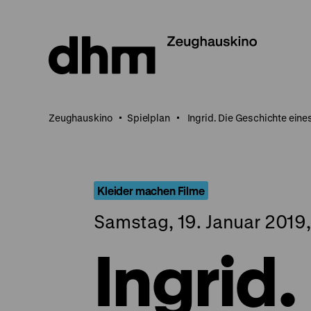
Direkt
zum
Seiteninhalt
springen
Zeughauskino
Spielplan
Ingrid. Die Geschichte ein
Kleider machen Filme
Samstag, 19. Januar 2019,
Ingrid.