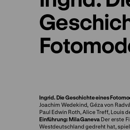
Geschich
Fotomode
Ingrid. Die Geschichte eines Fotomo
Joachim Wedekind, Géza von Radván
Paul Edwin Roth, Alice Treff, Louis 
Einführung: Mila Ganeva
Der erste F
Westdeutschland gedreht hat, spiel