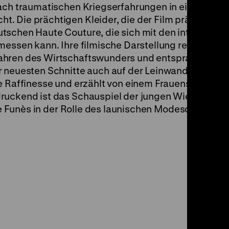
 nach traumatischen Kriegserfahrungen in einem vo
 Die prächtigen Kleider, die der Film präsentiert,
tschen Haute Couture, die sich mit den internation
messen kann. Ihre filmische Darstellung reflektiert
Jahren des Wirtschaftswunders und entsprach dem
 neuesten Schnitte auch auf der Leinwand zu feiern.
e Raffinesse und erzählt von einem Frauenschicksal
ruckend ist das Schauspiel der jungen Wienerin Jo
 de Funès in der Rolle des launischen Modeschöpfers