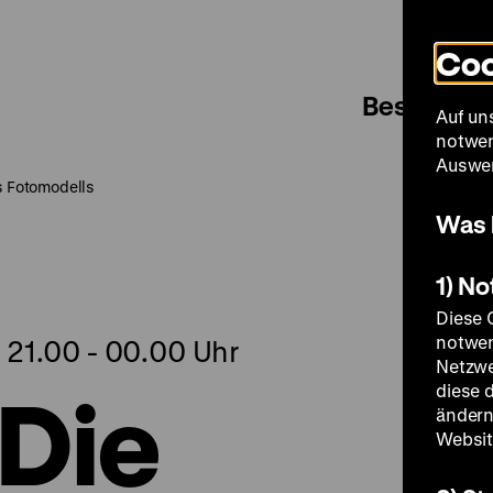
Coo
Besuch
Auf un
notwen
Auswer
es Fotomodells
Was 
1) N
Diese 
notwen
 21.00 - 00.00 Uhr
Netzwe
 Die
diese 
ändern
Websit