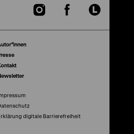
Zu
Zu
Zu
unserer
unserer
unser
Instagram
Facebook
Lette
Autor*innen
Seite
Seite
Seite
Presse
Kontakt
Newsletter
Impressum
Datenschutz
rklärung digitale Barrierefreiheit