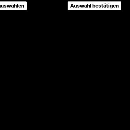
 auswählen
Auswahl bestätigen
bett,
hmid,
hr
·
i in