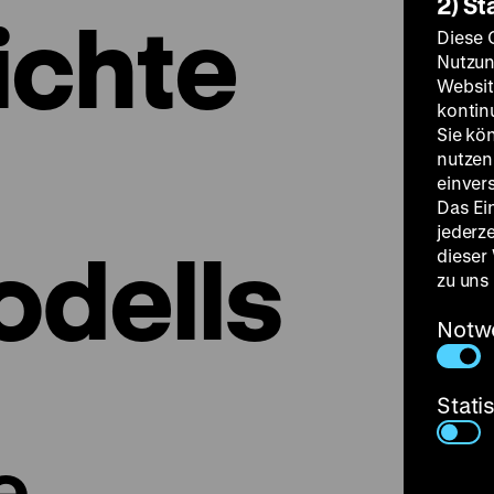
2) St
ichte
Diese 
Nutzun
Websit
kontin
Sie kö
nutzen.
einver
Das Ei
jederz
dells
dieser
zu uns
Notw
Stati
e