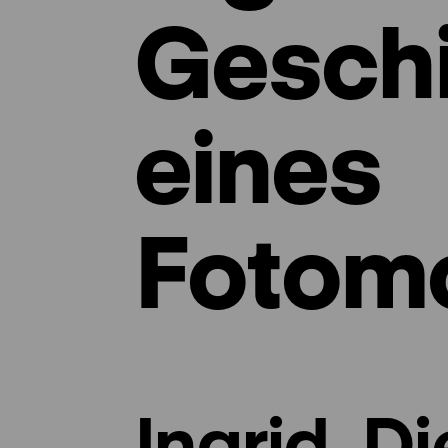
Gesch
eines
Fotomo
Ingrid. Di