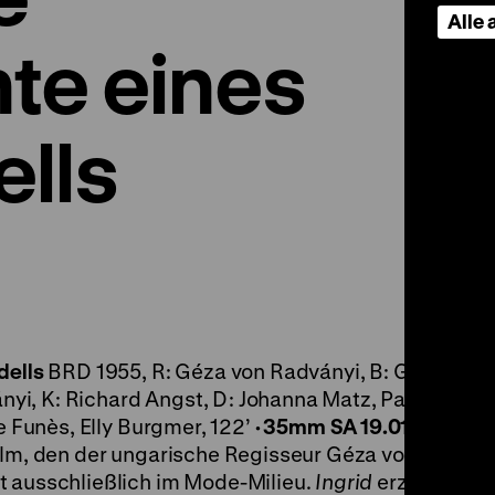
Alle
te eines
lls
dells
BRD 1955, R: Géza von Radványi, B: Gerda Cor
yi, K: Richard Angst, D: Johanna Matz, Paul Hubsc
de Funès, Elly Burgmer, 122’
· 35mm
SA 19.01. um 21 U
ilm, den der ungarische Regisseur Géza von Radvány
t ausschließlich im Mode-Milieu.
Ingrid
erzählt die