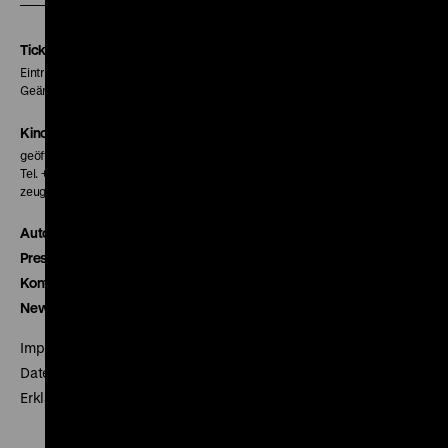
Instagram
Facebook
Letterboxd
Seite
Seite
Seite
Tickets
Eintritt 5 €
Geänderte Preise sind im Programm vermerkt.
Kinokasse
geöffnet 30 Minuten vor Beginn der ersten Vorstellung
Tel. + 49 30 20304-770
zeughauskino@dhm.de
Autor*innen
Presse
Kontakt
Newsletter
Impressum
Datenschutz
Erklärung digitale Barrierefreiheit