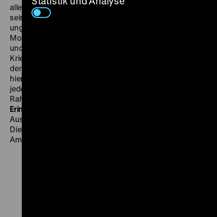
Statistik und Analyse
allein durch die Ernsthaftigkeit und die Dringlichkeit
seines Appells. Gance erweist sich mit seinem
ungeheuren Einfallsreichtum, seiner innovativen
Montage, der expressiven Bildsprache und Lichtregie
und dem Bemühen um eine realistische
Kriegsdarstellung auch als einer der großen Erneuerer
der Filmkunst.
J’accuse
wurde ein Welterfolg, kam
hierzulande wegen der Darstellung der Deutschen
jedoch nicht in die Kinos. (ps) Filmprogramm im
Rahmen der Konferenz
„Europäische
Erinnerungskulturen“
des ifa (Institut für
Auslandsbeziehungen) am 16. und 17. Dezember 2014.
Die Veranstaltung wird gefördert vom Auswärtigen
Amt. SO 14.12. um 15 Uhr
Zu
Zu
Zu
unserer
unserer
unserer