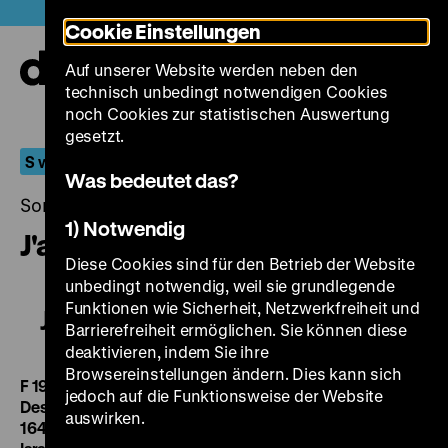
Direkt
Heute +
Cookie Einstellungen
zum
Seiteninhalt
Auf unserer Website werden neben den
springen
Navi
technisch unbedingt notwendigen Cookies
auf-
und
noch Cookies zur statistischen Auswertung
zuk
gesetzt.
S wie Sonderprogramm
Was bedeutet das?
Sonntag, 14. Dezember 2014, 15.00 - 00.00 Uhr
1) Notwendig
J'accuse
Diese Cookies sind für den Betrieb der Website
unbedingt notwendig, weil sie grundlegende
Funktionen wie Sicherheit, Netzwerkfreiheit und
J'accuse
Barrierefreiheit ermöglichen. Sie können diese
deaktivieren, indem Sie ihre
Browsereinstellungen ändern. Dies kann sich
F 1919, R/B: Abel Gance, D: Romuald Joubé, Maxime
jedoch auf die Funktionsweise der Website
Desjardins, Séverin-Mars, Angèle Guys, Marise Dauvray,
auswirken.
164’
·
DCP,
engl. ZT, mit der Begleitmusik von Robert