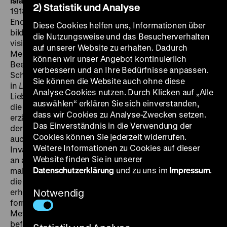
Israel
Der Weltkrieg ist noch im Gange, als im Herbst
2) Statistik und Analyse
1918 die Dreharbeiten von
J’accuse
beginnen; er ist zu
Ende, als der Film im April 1919 in die Kinos kommt. So
Diese Cookies helfen uns, Informationen über
bildgewaltig wie kein Film zuvor verdammt Abel Gance’
die Nutzungsweise und das Besucherverhalten
visionäres Großprojekt den Krieg und klagt die
auf unserer Website zu erhalten. Dadurch
Menschen an, die ihn nicht verhindert haben.
können wir unser Angebot kontinuierlich
Beeinflusst von Henri Barbusse’ drastischen
verbessern und an Ihre Bedürfnisse anpassen.
Schilderungen der Schrecken des modernen Krieges
Sie können die Website auch ohne diese
in
Le Feu
(1916), erzählt Gance die unglückliche
Analyse Cookies nutzen. Durch Klicken auf „Alle
Liebesgeschichte von zwei Männern und einer Frau,
auswählen“ erklären Sie sich einverstanden,
die durch den Krieg auseinandergerissen werden. Er
dass wir Cookies zu Analyse-Zwecken setzen.
erzählt vom Hurrapatriotismus der Bürger, vom Elend
Das Einverständnis in die Verwendung der
der Soldaten, vom Schmerz und vom Wahnsinn und
Cookies können Sie jederzeit widerrufen.
auch von der Vergewaltigung der Frau durch deutsche
Weitere Informationen zu Cookies auf dieser
Invasoren. Voller Pathos beschwört er die Erinnerung
Website finden Sie in unserer
an all die Opfer: Doch er idealisiert den Tod nicht, er
Datenschutzerklärung
und zu uns im
Impressum
.
malt kein Heldengemälde, sondern macht die Toten,
die sich vom schlammigen Grund der Schlachtfelder
erheben und zu einer Armee von lebenden Leichen
Notwendig
formieren, zu Zeugen der Anklage. Mögen die
Metaphorik und der Symbolismus des Werkes heute
befremdlich wirken, so beeindruckt
J’accuse
nicht