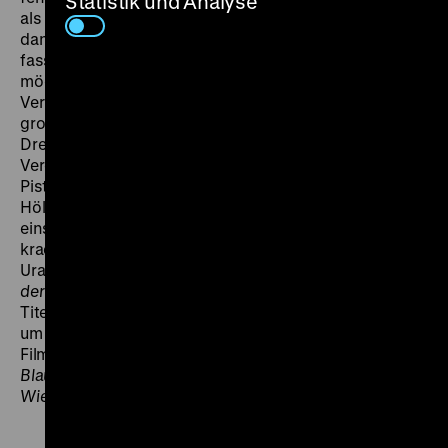
Statistik und Analyse
als sich mit einem Verbrecher zu verabreden? Doch
dann kommt die Liebe dazwischen, und Hans Herfort
fasst neuen Lebensmut. Unter keinen Umständen
möchte er nun sein Leben verlieren! Verrückte
Verwicklungen, turbulente Verfolgungen und allerhand
grotesker Witz machen Siodmaks dritten Film, dessen
Drehbuch Billie (Billy) Wilder schrieb, zu einem großen
Vergnügen. „Herrlich knallige Groteske. Revolver,
Pistolen, ein Gewehr mit Zielfernrohr, Bomben,
Höllenmaschinen, Handgranaten, Stichflammen,
einstürzende Wände, Humor und Witz – alles knallt und
kracht.“ (
Berliner Lokal-Anzeiger
, 6.2.1931).
Uraufgeführt wurde der Film unter dem Titel
Der Mann,
der seinen Mörder sucht
. Leider ist nur die unter dem
Titel
Jim, der Mann mit der Narbe
gezeigte, von der Ufa
um etwa eine halbe Stunde gekürzte Fassung des
Films erhalten. Wir zeigen den Film zusammen mit
Ins
Blaue hinein
auch im Rahmen unserer Reihe
Wiederentdeckt
. (fl)