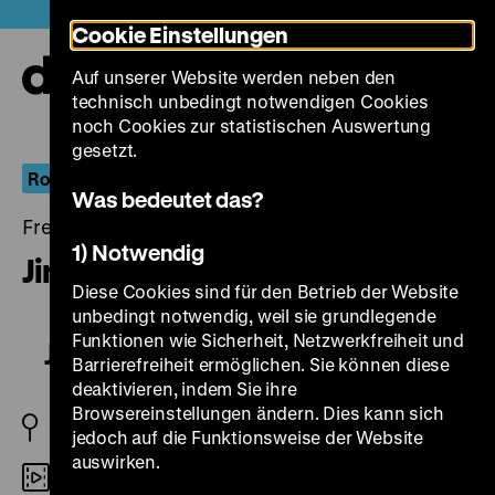
Direkt
Heute +
Cookie Einstellungen
zum
Seiteninhalt
Auf unserer Website werden neben den
springen
Navi
technisch unbedingt notwendigen Cookies
auf-
und
noch Cookies zur statistischen Auswertung
zuk
gesetzt.
Robert Siodmak
Was bedeutet das?
Freitag, 04. April 2014, 18.30 - 00.00 Uhr
1) Notwendig
Jim, der Mann mit der Narbe
Diese Cookies sind für den Betrieb der Website
unbedingt notwendig, weil sie grundlegende
Funktionen wie Sicherheit, Netzwerkfreiheit und
Jim, der Mann mit der Narbe
Barrierefreiheit ermöglichen. Sie können diese
deaktivieren, indem Sie ihre
Browsereinstellungen ändern. Dies kann sich
D 1931
jedoch auf die Funktionsweise der Website
auswirken.
35mm