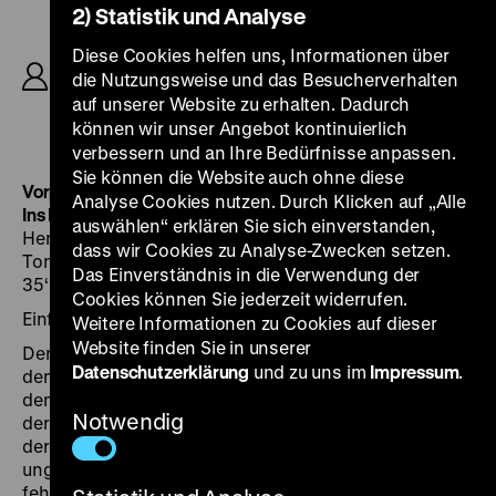
2) Statistik und Analyse
R: Robert Siodmak, B: Ludwig Hirschfeld, Kurt
Siodmak, Billie Wilder, K: Konstantin Irmen-
Diese Cookies helfen uns, Informationen über
Tschet, Otto Baecker, M: Friedrich Hollaender, D:
die Nutzungsweise und das Besucherverhalten
Heinz Rühmann, Lien Deyers, Hermann
auf unserer Website zu erhalten. Dadurch
Speelmans, 52‘
können wir unser Angebot kontinuierlich
verbessern und an Ihre Bedürfnisse anpassen.
Sie können die Website auch ohne diese
Vorprogramm:
Analyse Cookies nutzen. Durch Klicken auf „Alle
Ins Blaue hinein
D ca.1930, R: Eugen Schüfftan, B: Dr.
auswählen“ erklären Sie sich einverstanden,
Herbert Rona, K: Laszlo Schäfer, M: Harry Ralton, D:
dass wir Cookies zu Analyse-Zwecken setzen.
Tony van Eyk, Aribert Mog, Carl Ballhaus, Theo Lingen,
Das Einverständnis in die Verwendung der
35‘ ·
35 mm
Cookies können Sie jederzeit widerrufen.
Einführung: Frederik Lang
Weitere Informationen zu Cookies auf dieser
Website finden Sie in unserer
Der dritte Film und gleich die nächste Stilprobe: Nach
Datenschutzerklärung
und zu uns im
Impressum
.
dem realistischen Debüt
Menschen am Sonntag
und
dem Kammerspiel
Abschied
erobert sich Siodmak in
Notwendig
der Zusammenarbeit mit Heinz Rühmann das Genre
der Komödie. Hans Herfort (Rühmann), jung und
unglücklich, möchte sich das Leben nehmen, doch es
fehlt ihm der Mut zum Selbstmord. Was liegt da näher,