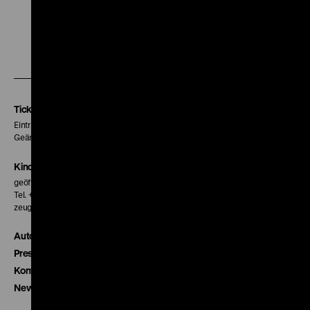
Zu
Zu
Zu
unserer
unserer
unserer
Instagram
Facebook
Letterboxd
Seite
Seite
Seite
Tickets
Eintritt 5 €
Geänderte Preise sind im Programm vermerkt.
Kinokasse
geöffnet 30 Minuten vor Beginn der ersten Vorstellung
Tel. + 49 30 20304-770
zeughauskino@dhm.de
Autor*innen
Presse
Kontakt
Newsletter