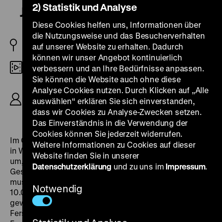
2) Statistik und Analyse
Juwelen
Diese Cookies helfen uns, Informationen über
die Nutzungsweise und das Besucherverhalten
AT 1930
auf unserer Website zu erhalten. Dadurch
können wir unser Angebot kontinuierlich
Digital SD
verbessern und an Ihre Bedürfnisse anpassen.
Sie können die Website auch ohne diese
R: Hans Brückner, K: Hans Fürbas, D: Oscar
Analyse Cookies nutzen. Durch Klicken auf „Alle
Beregi, Manja Sorell, Alexander Critico, Renate
auswählen“ erklären Sie sich einverstanden,
Tiroff, 64‘
dass wir Cookies zu Analyse-Zwecken setzen.
Das Einverständnis in die Verwendung der
Cookies können Sie jederzeit widerrufen.
Im Club der Juweliere herrscht große Aufregung, denn
Weitere Informationen zu Cookies auf dieser
in Wiens nächtlichen Straßen geht ein Raubmörder
Website finden Sie in unserer
um, der es besonders auf kostbare Diamanten und
Datenschutzerklärung
und zu uns im
Impressum
.
Geschmeide abgesehen hat. Schon zwei Juweliere
mussten ihr Leben lassen. Die Zeitung
Trompete
setzt
Notwendig
10.000 Schilling für die Ergreifung des Täters aus. Der
gewiefte Redakteur Robert Sonnweg heftet sich an die
Fersen des Unbekannten und ermittelt auf eigene