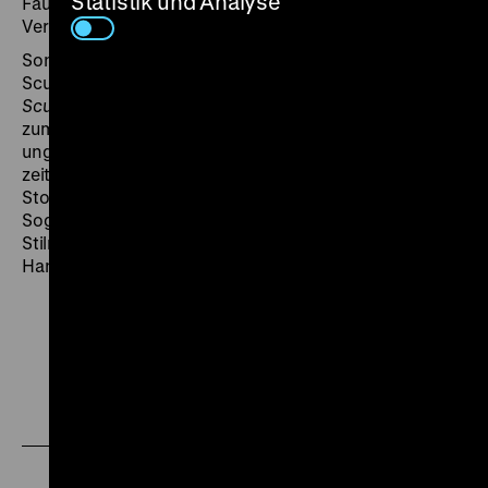
Statistik und Analyse
Faust. Wie ein Sherlock Holmes nutzt er die Kunst der
Verkleidung und stellt dem Täter schließlich eine Falle.
Sonnweg tritt an die Stelle der Dichterin Madelaine de
Scuderi, die in dieser Adaption von
Das Fräulein von
Scuderi
keine Rolle spielt. Entstanden an der Schwelle
zum Tonfilmzeitalter, gelang dem österreichisch-
ungarischen Regisseur Hans Brückner mit seiner
zeitgenössischen Inszenierung von E.T.A. Hoffmanns
Stoff ein atmosphärischer Kriminalfilm mit
Sogwirkung.
Juwelen
bedient sich unter anderem der
Stilmittel des Expressionismus und verlagert die
Handlung ins düstere Wien der Gegenwart. (awb)
Zu
Zu
Zu
unserer
unserer
unserer
Instagram
Facebook
Letterboxd