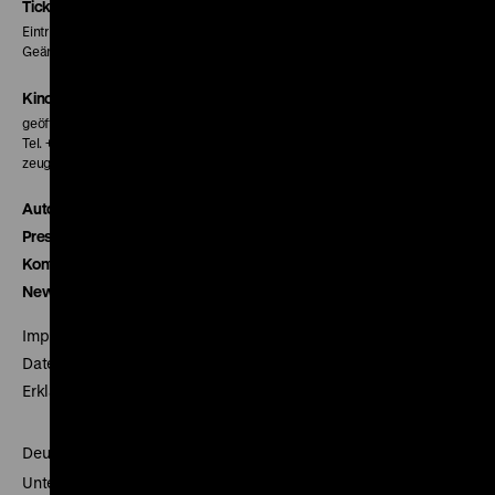
Seite
Seite
Seite
Tickets
Eintritt 5 €
Geänderte Preise sind im Programm vermerkt.
Kinokasse
geöffnet 30 Minuten vor Beginn der ersten Vorstellung
Tel. + 49 30 20304-770
zeughauskino@dhm.de
Autor*innen
Presse
Kontakt
Newsletter
Impressum
Datenschutz
Erklärung digitale Barrierefreiheit
Deutsches Historisches Museum
Unter den Linden 2