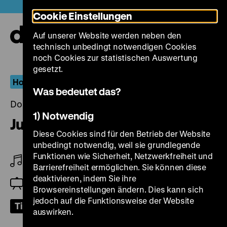
Direkt
Heute +
Cookie Einstellungen
zum
Seiteninhalt
Auf unserer Website werden neben den
springen
Navi
technisch unbedingt notwendigen Cookies
auf-
und
noch Cookies zur statistischen Auswertung
zuk
gesetzt.
Hoffmannesk
Was bedeutet das?
Donnerstag, 30. Juni 2022, 20.00 Uhr
1) Notwendig
Juwelen
Diese Cookies sind für den Betrieb der Website
unbedingt notwendig, weil sie grundlegende
Funktionen wie Sicherheit, Netzwerkfreiheit und
Ekkehard Wölk (Flügel)
Barrierefreiheit ermöglichen. Sie können diese
deaktivieren, indem Sie ihre
Oliver Hanley
Browsereinstellungen ändern. Dies kann sich
jedoch auf die Funktionsweise der Website
Tickets
auswirken.