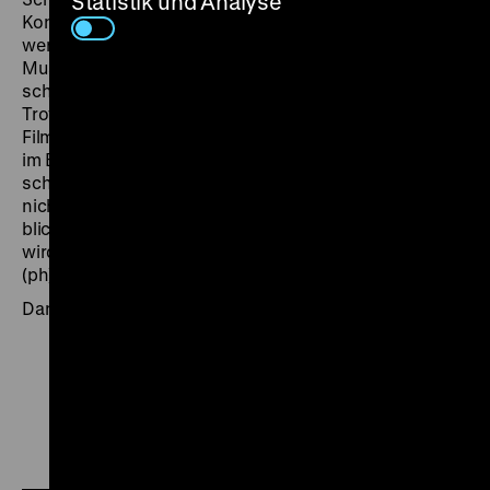
Statistik und Analyse
Konsequenzen mit stoischer Leidensfähigkeit ertragen
werden. Olmi widmet sich dieser Welt mit Erhabenheit.
Musik von Johann Sebastian Bach und eine betörend
schöne Ästhetik erzeugen Noblesse im Moder.
Trotzdem idealisiert der Film keineswegs. Olmi, der den
Film gegen alle Regeln des italienischen Kinobetriebs
im Bergamasker Dialekt umsetzte, zeigt das Elend
schonungslos. Es ist ihm nur ein Anliegen, dass man
nicht mitleidig auf historische Ungerechtigkeiten
blickt, sondern mit moralischen Werten konfrontiert
wird, die auch das Leben heute bereichern können.
(ph)
Dank an das Istituto Luce Cinecittà.
Zu
Zu
Zu
unserer
unserer
unserer