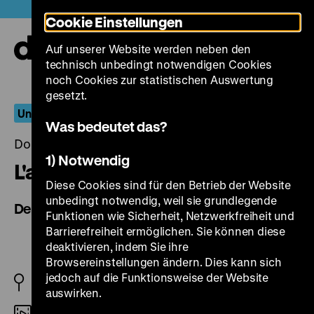
Direkt
Heute +
Cookie Einstellungen
zum
Seiteninhalt
Auf unserer Website werden neben den
springen
Navi
technisch unbedingt notwendigen Cookies
auf-
und
noch Cookies zur statistischen Auswertung
zuk
gesetzt.
Unser täglich Brot
Was bedeutet das?
Donnerstag, 03. März 2022, 19.00 Uhr
1) Notwendig
L'albero degli zoccoli
Diese Cookies sind für den Betrieb der Website
unbedingt notwendig, weil sie grundlegende
Der Holzschuhbaum
Funktionen wie Sicherheit, Netzwerkfreiheit und
Barrierefreiheit ermöglichen. Sie können diese
deaktivieren, indem Sie ihre
Browsereinstellungen ändern. Dies kann sich
jedoch auf die Funktionsweise der Website
IT 1978
auswirken.