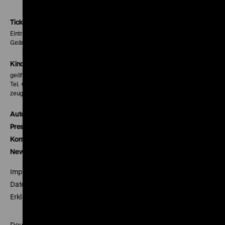
Instagram
Facebook
Letterboxd
Seite
Seite
Seite
Tickets
Eintritt 5 €
Geänderte Preise sind im Programm vermerkt.
Kinokasse
geöffnet 30 Minuten vor Beginn der ersten Vorstellung
Tel. + 49 30 20304-770
zeughauskino@dhm.de
Autor*innen
Presse
Kontakt
Newsletter
Impressum
Datenschutz
Erklärung digitale Barrierefreiheit
Deutsches Historisches Museum