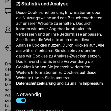
35mm
2) Statistik und Analyse
OmeU
Diese Cookies helfen uns, Informationen über
die Nutzungsweise und das Besucherverhalten
R/B: Ermanno Olmi, K: Ermanno Olmi, D: Luigi
auf unserer Website zu erhalten. Dadurch
Ornaghi, Francesca Moriggi, Omar Brignoli,
können wir unser Angebot kontinuierlich
Antonio Ferrari, Teresa Brescianini, Giuseppe
verbessern und an Ihre Bedürfnisse anpassen.
Brignoli, 186’
Sie können die Website auch ohne diese
Analyse Cookies nutzen. Durch Klicken auf „Alle
Tickets
auswählen“ erklären Sie sich einverstanden,
dass wir Cookies zu Analyse-Zwecken setzen.
Das Einverständnis in die Verwendung der
Ermanno Olmis Opus magnum ist in der Lombardei
Cookies können Sie jederzeit widerrufen.
des späten 19. Jahrhunderts angesiedelt. In jeder
Weitere Informationen zu Cookies auf dieser
Einstellung spürt man die Armut und Würde der
Website finden Sie in unserer
Bäuerinnen und Bauern, die im sogenannten
Datenschutzerklärung
und zu uns im
Impressum
.
Mezzadria-System als Halbpächter ums Überleben
schuften. Ihre Abgabe besteht aus Ernteeinkünften,
Notwendig
was sie grausam abhängig macht. Als der Schuh
seines Sohnes entzweibricht, entscheidet sich ein
Landwirt, illegal einen Baum zu fällen, um einen neuen
Schuh herzustellen. Ein fataler Akt, dessen