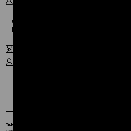
R: Heinz von Cramer, 17′
sowie Diskussion der
Regisseure im Fernsehstudio
Digital SD
30'
Zu
Zu
Zu
unserer
unserer
unserer
Instagram
Facebook
Letterboxd
Seite
Seite
Seite
Tickets