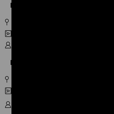
Literaturverfilmung
BRD 1973
Digital SD
R: Vlado Kristl, 10′
Ein sonderbarer Fall von Liebe
BRD 1973
Digital SD
R/B: Jonatan Briel, K: Skip Norman, D: Werner
Brunn, Polo Espinoza, 25′