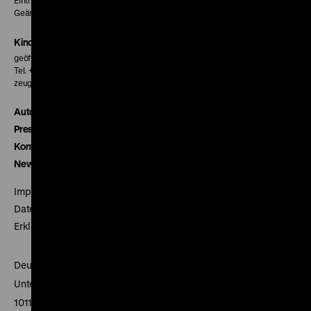
Eintritt 5 €
Geänderte Preise sind im Programm vermerkt.
Kinokasse
geöffnet 30 Minuten vor Beginn der ersten Vorstellung
Tel. + 49 30 20304-770
zeughauskino@dhm.de
Autor*innen
Presse
Kontakt
Newsletter
Impressum
Datenschutz
Erklärung digitale Barrierefreiheit
Deutsches Historisches Museum
Unter den Linden 2
10117 Berlin