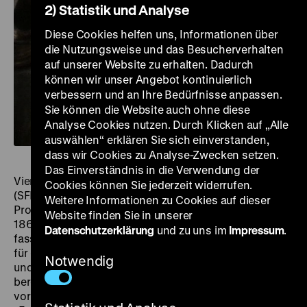
2) Statistik und Analyse
Diese Cookies helfen uns, Informationen über
die Nutzungsweise und das Besucherverhalten
auf unserer Website zu erhalten. Dadurch
können wir unser Angebot kontinuierlich
verbessern und an Ihre Bedürfnisse anpassen.
Sie können die Website auch ohne diese
Analyse Cookies nutzen. Durch Klicken auf „Alle
auswählen“ erklären Sie sich einverstanden,
dass wir Cookies zu Analyse-Zwecken setzen.
Das Einverständnis in die Verwendung der
Vier Filmemacher erhalten vom Sender Freies Berlin
Cookies können Sie jederzeit widerrufen.
(SFB) die Aufgabe, jeweils einen Kurzfilm über das
Weitere Informationen zu Cookies auf dieser
Prosagedicht
Der schlechte Glaser
(
Le mauvais vitrier
,
Website finden Sie in unserer
1862) von Charles Baudelaire zu drehen. Jonatan Briel
Datenschutzerklärung
und zu uns im
Impressum
.
fasst das ihm gestellte Thema als eine Art Fingerübung
für die Zusammenarbeit mit Kameramann Skip Norman
Notwendig
und Hauptdarsteller Werner Brunn auf, mit denen er
bereits den langen Spielfilm
Glutmensch
(1975)
vorbereitet. Brunn spielt einen Dandy, der aus lauter