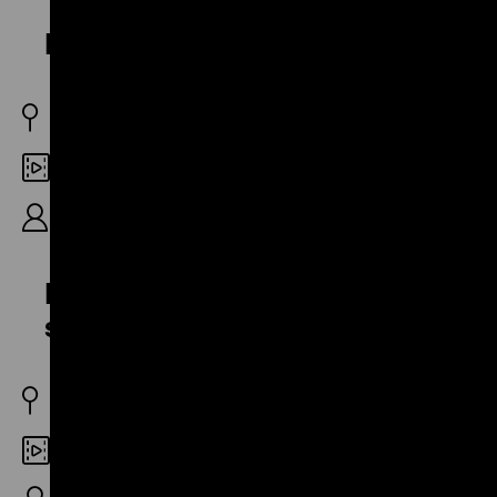
Brunner ist dran
BRD 1973
Digital SD
R: Harun Farocki, 17′
Der gute Dichter und der
schlechte Glaser
BRD 1973
Digital SD