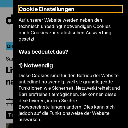
Direkt
Heute +
Cookie Einstellungen
zum
Seiteninhalt
Auf unserer Website werden neben den
springen
Navi
technisch unbedingt notwendigen Cookies
auf-
und
noch Cookies zur statistischen Auswertung
zuk
gesetzt.
Die Bilderwelten des Jonatan Briel
Was bedeutet das?
Samstag, 12. September 2026, 17.30 Uhr
1) Notwendig
Literatur und Film – Vier Filme
Diese Cookies sind für den Betrieb der Website
nach Charles Baudelaire
unbedingt notwendig, weil sie grundlegende
Funktionen wie Sicherheit, Netzwerkfreiheit und
Barrierefreiheit ermöglichen. Sie können diese
deaktivieren, indem Sie ihre
Einführung: Theodor Frisorger
Browsereinstellungen ändern. Dies kann sich
jedoch auf die Funktionsweise der Website
Tickets
auswirken.