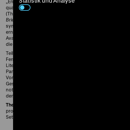
Statistik und Analyse
„Ennui, der phlegmatischen Tatenlosigkeit und
qualvollen Fäulnis, an der das Ich zu leiden hat“
(Theodor Frisorger in
Die Bilderwelten des Jonatan
Briel
) einen Straßenkehrer entführt und sich
symbolisch an ihm vergreift. Dabei bedient sich Briel
erneut visueller Strategien der US-amerikanischen
Avantgarde, vor allem jener ästhetizistischen Spielart,
die Susan Sontag Camp genannt hat.
Teil des SFB-Auftrags ist ein Treffen der Regisseure im
Fernsehstudio, bei dem diese ihre
Literaturverfilmungen diskutieren sollen. Für Volker
Pantenburg gehört diese von wechselseitigen
Vorwürfen der Konventionalität gespickte
Gesprächsrunde „nicht zuletzt aufgrund der
notorischen Streitlust Vlado Kristls zu den
denkwürdigen TV-Momenten der 1970er Jahre.“ (fl)
Theodor Frisorger
ist Filmwissenschaftler und
promoviert an der Ruhr-Universität Bochum zu
Setfotografien und der visuellen Kultur der Filmarbeit.