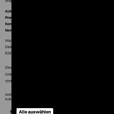
zeughauskino@dhm.de
Autor*innen
Presse
Kontakt
Newsletter
Impressum
Datenschutz
Erklärung digitale Barrierefreiheit
Deutsches Historisches Museum
Unter den Linden 2
10117 Berlin
Gefördert mit Mitteln des Beauftragten der Bundesregierung für
Kultur und Medien
Alle auswählen