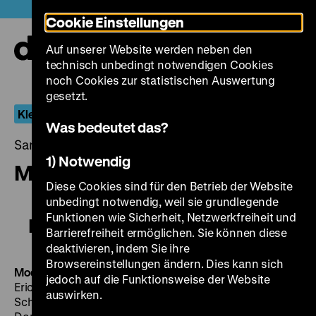
Direkt
Heute +
Cookie Einstellungen
zum
Seiteninhalt
Auf unserer Website werden neben den
springen
Navi
technisch unbedingt notwendigen Cookies
auf-
und
noch Cookies zur statistischen Auswertung
zuk
gesetzt.
Kleider machen Filme
Was bedeutet das?
Samstag, 19. Januar 2019, 18.30 - 00.00 Uhr
1) Notwendig
Modell Bianka
Diese Cookies sind für den Betrieb der Website
unbedingt notwendig, weil sie grundlegende
Funktionen wie Sicherheit, Netzwerkfreiheit und
Modell Bianka
Barrierefreiheit ermöglichen. Sie können diese
deaktivieren, indem Sie ihre
Browsereinstellungen ändern. Dies kann sich
Modell Bianka
DDR 1951, R: Richard Groschopp, B:
jedoch auf die Funktionsweise der Website
Erich Conradi, K: Walter Roßkopf, D: Gerda Falk, Margit
auswirken.
Schaumäker, Fritz Wagner, Werner Peters, Siegfried