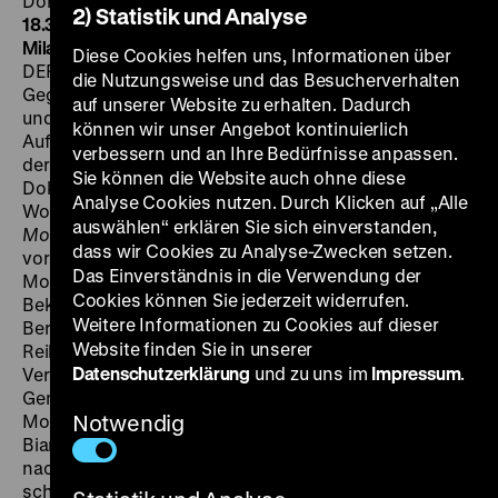
Dornbusch, Trude Lehmann, 96’
· 35mm
SA 19.01. um
2) Statistik und Analyse
18.30 Uhr + FR 25.01. um 21 Uhr
·
Einführung am 19.01.:
Mila Ganeva
Auch fünf Jahre nach der Gründung der
Diese Cookies helfen uns, Informationen über
DEFA mangelte es noch an „heiteren
die Nutzungsweise und das Besucherverhalten
Gegenwartsfilmen“, die Alltagsprobleme ansprachen
auf unserer Website zu erhalten. Dadurch
und zugleich dem Publikum leichte Unterhaltung boten.
können wir unser Angebot kontinuierlich
Auf dieses Manko reagierte 1951 Richard Groschopp,
verbessern und an Ihre Bedürfnisse anpassen.
der zuvor Erfahrungen als Kameramann für
Sie können die Website auch ohne diese
Dokumentarfilme (
Leipziger Messe
, 1946) und die
Analyse Cookies nutzen. Durch Klicken auf „Alle
Wochenschau
Der Augenzeuge
gesammelt hatte. Mit
auswählen“ erklären Sie sich einverstanden,
Modell Bianka
entstand unter seiner Regie ein Film, der
dass wir Cookies zu Analyse-Zwecken setzen.
vor allem um das Thema Mode kreist. „Bianka” ist ein
Das Einverständnis in die Verwendung der
Modellkleid, an dessen Entstehung zwei Betriebe der
Cookies können Sie jederzeit widerrufen.
Bekleidungsindustrie beteiligt sind: der VEB Berolina in
Weitere Informationen zu Cookies auf dieser
Berlin und der VEB Saxonia in Leipzig. Nach einer
Website finden Sie in unserer
Reihe komödiantischer Turbulenzen und romantischer
Datenschutzerklärung
und zu uns im
Impressum
.
Verwicklungen kann das Kleid schließlich als eine
Gemeinschaftsarbeit präsentiert werden – bei einer
Modenschau während der Leipziger Messe. Modell
Notwendig
Bianka wurde ein Publikumserfolg und das Bedürfnis
nach eleganter Kleidung in der DDR zumindest mit
schönen Bildern auf der Leinwand befriedigt. Hans-