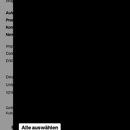
zeughauskino@dhm.de
Autor*innen
Presse
Kontakt
Newsletter
Impressum
Datenschutz
Erklärung digitale Barrierefreiheit
Deutsches Historisches Museum
Unter den Linden 2
10117 Berlin
Gefördert mit Mitteln des Beauftragten der Bundesregierung für
Kultur und Medien
Alle auswählen