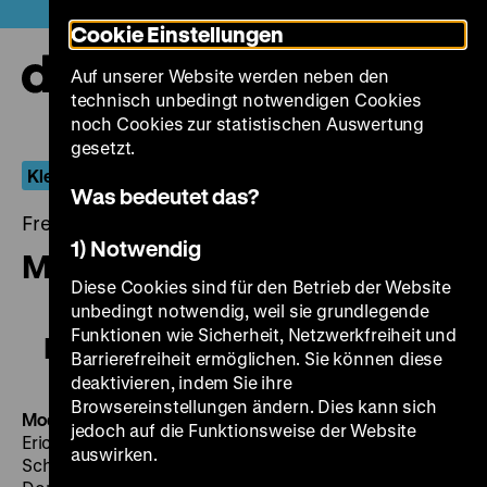
Direkt
Heute +
Cookie Einstellungen
zum
Seiteninhalt
Auf unserer Website werden neben den
springen
Navi
technisch unbedingt notwendigen Cookies
auf-
und
noch Cookies zur statistischen Auswertung
zuk
gesetzt.
Kleider machen Filme
Was bedeutet das?
Freitag, 25. Januar 2019, 20.00 - 00.00 Uhr
1) Notwendig
Modell Bianka
Diese Cookies sind für den Betrieb der Website
unbedingt notwendig, weil sie grundlegende
Funktionen wie Sicherheit, Netzwerkfreiheit und
Modell Bianka
Barrierefreiheit ermöglichen. Sie können diese
deaktivieren, indem Sie ihre
Browsereinstellungen ändern. Dies kann sich
Modell Bianka
DDR 1951, R: Richard Groschopp, B:
jedoch auf die Funktionsweise der Website
Erich Conradi, K: Walter Roßkopf, D: Gerda Falk, Margit
auswirken.
Schaumäker, Fritz Wagner, Werner Peters, Siegfried