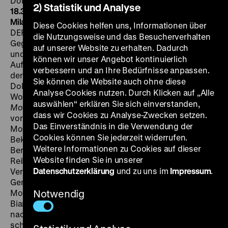
Dornbusch, Trude Lehmann, 96’
· 35mm
SA 19.01. um
2) Statistik und Analyse
18.30 Uhr + FR 25.01. um 21 Uhr
·
Einführung am 19.01.:
Mila Ganeva
Auch fünf Jahre nach der Gründung der
Diese Cookies helfen uns, Informationen über
DEFA mangelte es noch an „heiteren
die Nutzungsweise und das Besucherverhalten
Gegenwartsfilmen“, die Alltagsprobleme ansprachen
auf unserer Website zu erhalten. Dadurch
und zugleich dem Publikum leichte Unterhaltung boten.
können wir unser Angebot kontinuierlich
Auf dieses Manko reagierte 1951 Richard Groschopp,
verbessern und an Ihre Bedürfnisse anpassen.
der zuvor Erfahrungen als Kameramann für
Sie können die Website auch ohne diese
Dokumentarfilme (
Leipziger Messe
, 1946) und die
Analyse Cookies nutzen. Durch Klicken auf „Alle
Wochenschau
Der Augenzeuge
gesammelt hatte. Mit
auswählen“ erklären Sie sich einverstanden,
Modell Bianka
entstand unter seiner Regie ein Film, der
dass wir Cookies zu Analyse-Zwecken setzen.
vor allem um das Thema Mode kreist. „Bianka” ist ein
Das Einverständnis in die Verwendung der
Modellkleid, an dessen Entstehung zwei Betriebe der
Cookies können Sie jederzeit widerrufen.
Bekleidungsindustrie beteiligt sind: der VEB Berolina in
Weitere Informationen zu Cookies auf dieser
Berlin und der VEB Saxonia in Leipzig. Nach einer
Website finden Sie in unserer
Reihe komödiantischer Turbulenzen und romantischer
Datenschutzerklärung
und zu uns im
Impressum
.
Verwicklungen kann das Kleid schließlich als eine
Gemeinschaftsarbeit präsentiert werden – bei einer
Modenschau während der Leipziger Messe. Modell
Notwendig
Bianka wurde ein Publikumserfolg und das Bedürfnis
nach eleganter Kleidung in der DDR zumindest mit
schönen Bildern auf der Leinwand befriedigt. Hans-