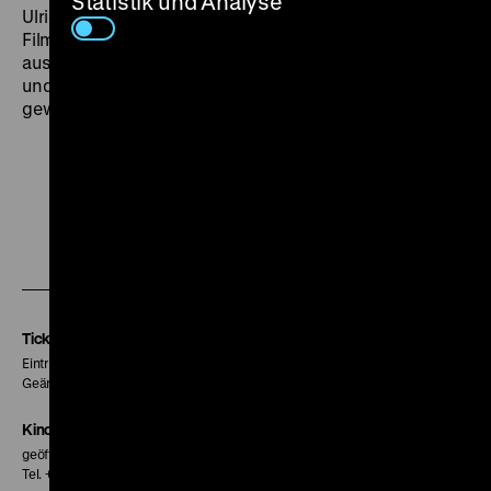
Statistik und Analyse
Ulrich Eylau schrieb 1951 nicht ohne Ironie: „Dieser
Film ist eine angenehme Begegnung mit gut
aussehenden, gut angezogenen jungen Menschen –
und die sind in unseren Filmen sonst ziemlich rar
geworden.“ (Berliner Zeitung, 17.6.1951) (mga)
Zu
Zu
Zu
unserer
unserer
unserer
Instagram
Facebook
Letterboxd
Seite
Seite
Seite
Tickets
Eintritt 5 €
Geänderte Preise sind im Programm vermerkt.
Kinokasse
geöffnet 30 Minuten vor Beginn der ersten Vorstellung
Tel. + 49 30 20304-770