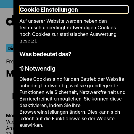
Direkt
Heute +
Cookie Einstellungen
zum
Seiteninhalt
Auf unserer Website werden neben den
springen
Navi
technisch unbedingt notwendigen Cookies
auf-
und
noch Cookies zur statistischen Auswertung
zuk
gesetzt.
Die Welt in Waffen: Nürnberger Prozesse
Was bedeutet das?
Freitag, 27. November 2015, 19.00 - 00.00 Uhr
1) Notwendig
Mord in Frankfurt
Diese Cookies sind für den Betrieb der Website
unbedingt notwendig, weil sie grundlegende
Funktionen wie Sicherheit, Netzwerkfreiheit und
Mord in Frankfurt
Barrierefreiheit ermöglichen. Sie können diese
deaktivieren, indem Sie ihre
Browsereinstellungen ändern. Dies kann sich
Mord in Frankfurt
BRD 1968, R/B: Rolf Hädrich, K: Jost
jedoch auf die Funktionsweise der Website
Vacano, D: Monika Lundi, Václav Voska, Joachim
auswirken.
Ansorge, Christiane Schröder, Karl-Heinz von Hassel,