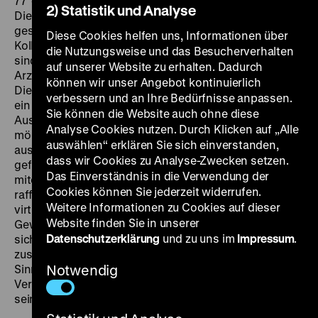
77‘
· DVD, DF
FR 27.11. um 19 Uhr
Frankfurt, Sommer 1967.
2) Statistik und Analyse
Die Stadt vibriert unter einer Hitzeglocke. Ein Mord ist
geschehen, an einem Taxifahrer. Seine aufgebrachten
Diese Cookies helfen uns, Informationen über
Kollegen fordern die Todesstrafe. Am gleichen Tag
die Nutzungsweise und das Besucherverhalten
sind auch die Stewardess Franziska und der polnische
auf unserer Website zu erhalten. Dadurch
Arzt Dr. Andrej Markowski in Frankfurt angekommen.
können wir unser Angebot kontinuierlich
Die junge Frau besucht einen Freund, der gerade für
verbessern und an Ihre Bedürfnisse anpassen.
ein Stück probt, das ein deutscher Autor über
Sie können die Website auch ohne diese
Auschwitz geschrieben hat:
Die Ermittlung
. Andrej
Analyse Cookies nutzen. Durch Klicken auf „Alle
möchte als Belastungszeuge in einem Prozess
auswählen“ erklären Sie sich einverstanden,
aussagen, der gegen ehemalige Auschwitz-Aufseher
dass wir Cookies zu Analyse-Zwecken setzen.
geführt wird. Drei Erzählstränge, die scheinbar nichts
Das Einverständnis in die Verwendung der
miteinander zu tun haben, sich aber bald als ein
Cookies können Sie jederzeit widerrufen.
raffiniert geknüpftes Szenennetz offenbaren. Eine
Weitere Informationen zu Cookies auf dieser
virtuose Mentalitätsstudie über die Bundesrepublik im
Website finden Sie in unserer
Gewand eines spannenden Fernsehkrimis. Während
Datenschutzerklärung
und zu uns im
Impressum
.
sich die Taxifahrerkollegen zu Protestfahrten
zusammenschließen und die Schauspieler nach einem
Sinn für ihr Spiel suchen, bricht Andrej unter dem
Notwendig
Verhör der Anwälte, die ihn der Unzuverlässigkeit
seiner Aussage überführen wollen, zusammen. (re)