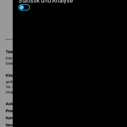
Statistik und Analyse
Zu
Zu
Zu
unserer
unserer
unserer
Instagram
Facebook
Letterboxd
Seite
Seite
Seite
Tickets
Eintritt 5 €
Geänderte Preise sind im Programm vermerkt.
Kinokasse
geöffnet 30 Minuten vor Beginn der ersten Vorstellung
Tel. + 49 30 20304-770
zeughauskino@dhm.de
Autor*innen
Presse
Kontakt
Newsletter