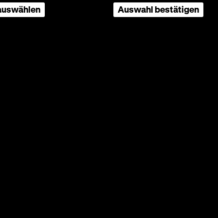
 auswählen
Auswahl bestätigen
10’ ·
 für
on
enten
ndet