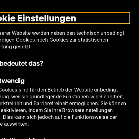
Leichte
Gebärdensprache
Suche
Heute +
Deutsch
Englisch
DHM
Dunklen
De
En
Sprache
Modus
kie Einstellungen
umschalten
Spielplan
Filmreihen
Über uns
serer Website werden neben den technisch unbedingt
digen Cookies noch Cookies zur statistischen
tung gesetzt.
bedeutet das?
otwendig
Cookies sind für den Betrieb der Website unbedingt
dig, weil sie grundlegende Funktionen wie Sicherheit,
rkfreiheit und Barrierefreiheit ermöglichen. Sie können
deaktivieren, indem Sie ihre Browsereinstellungen
. Dies kann sich jedoch auf die Funktionsweise der
e auswirken.