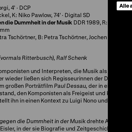
Alle
gi, 4’ · DCP
kel, K: Niko Pawlow, 74’ · Digital SD
n die Dummheit in der Musik
DDR 1989, R: Andrea
35mm
ra Tschörtner, B: Petra Tschörtner, Jochen Wisotzki, 
vormals Ritterbusch), Ralf Schenk
omponisten und Interpreten, die Musik als Kraftquell
er wieder ließen sich Regisseurinnen der DEFA dav
hrem großen Porträtfilm
Paul Dessau,
der in einer Zeit
ntstand, den Komponisten als Freigeist und konsequ
ellt ihn in einen Kontext zu Luigi Nono und Georgio
 gegen die Dummheit in der Musik
drehte Andrea
isler, in der sie Biografie und Zeitgeschichte verbi