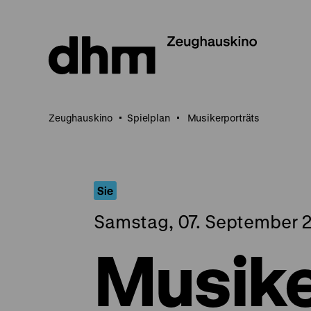
Direkt
zum
Seiteninhalt
springen
Zeughauskino
Spielplan
Musikerporträts
Sie
Samstag, 07. September 2
Musike