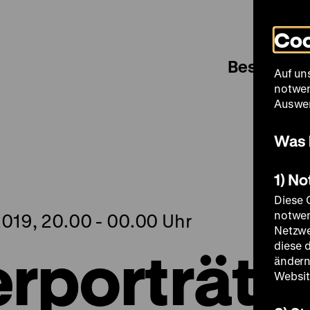
Coo
Besuch
Auf un
notwen
Auswer
Was 
1) N
Diese 
notwen
019, 20.00 - 00.00 Uhr
Netzwe
rporträts
diese 
ändern
Websit