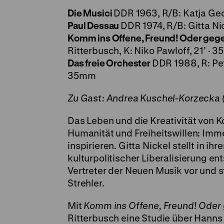
Die Musici
DDR 1963, R/B: Katja Geor
Paul Dessau
DDR 1974, R/B: Gitta Nic
Komm ins Offene, Freund! Oder gege
Ritterbusch, K: Niko Pawloff, 21’ · 
Das freie Orchester
DDR 1988, R: Pet
35mm
Zu Gast: Andrea Kuschel-Korzecka (
Das Leben und die Kreativität von K
Humanität und Freiheitswillen: Imm
inspirieren. Gitta Nickel stellt in i
kulturpolitischer Liberalisierung e
Vertreter der Neuen Musik vor und st
Strehler.
Mit
Komm ins Offene, Freund! Oder
Ritterbusch eine Studie über Hanns E