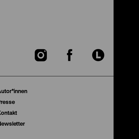
Zu
Zu
Zu
unserer
unserer
unser
Instagram
Facebook
Lette
Autor*innen
Seite
Seite
Seite
Presse
Kontakt
Newsletter