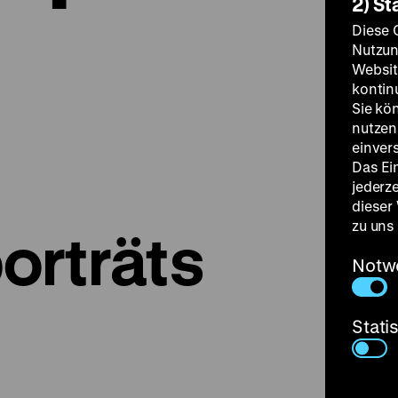
2) St
Diese 
Nutzun
Websit
kontin
Sie kö
nutzen.
einver
Das Ei
jederz
dieser
zu uns
orträts
Notw
Stati