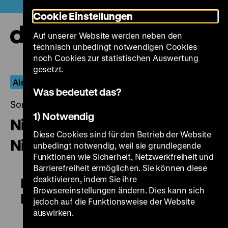
Direkt
Heute +
Cookie Einstellungen
zum
Seiteninhalt
Auf unserer Website werden neben den
springen
Navi
technisch unbedingt notwendigen Cookies
auf-
und
noch Cookies zur statistischen Auswertung
zuk
gesetzt.
Also like Life
Was bedeutet das?
Sonntag, 31. Januar 2016, 21.00 - 00.00 Uhr
1) Notwendig
Ni luo he nu er / Daughter of the
Diese Cookies sind für den Betrieb der Website
Nile
unbedingt notwendig, weil sie grundlegende
Funktionen wie Sicherheit, Netzwerkfreiheit und
Barrierefreiheit ermöglichen. Sie können diese
deaktivieren, indem Sie ihre
Ni luo he nu er / Daughter of the
Browsereinstellungen ändern. Dies kann sich
Nile
jedoch auf die Funktionsweise der Website
auswirken.