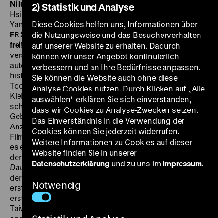
Ni luo he nu er
Daughter of the Nile
RC 1987, R: Hou
2) Statistik und Analyse
Hsiao-hsien, B: Chu Tien-wen, D: Yang Lin, Jack Kao,
Yang Fan, Li Tien-lu, Tsui Fu-sheng, 93’ ·
Diese Cookies helfen uns, Informationen über
35 mm, OmeU
FR 29.01. um 21 Uhr + SO 31.01. um 21 Uhr
· Der Eintritt ist
die Nutzungsweise und das Besucherverhalten
frei!
Ein oft übersehenes Kleinod in Hous Filmografie,
auf unserer Website zu erhalten. Dadurch
versteckt zwischen der vorhergehenden
können wir unser Angebot kontinuierlich
autobiografischen Tetra- und der nachfolgenden
verbessern und an Ihre Bedürfnisse anpassen.
historischen Trilogie. Es geht um Lin Hsiao-yang,
Sie können die Website auch ohne diese
Tochter eines Polizisten und Schwester eines
Analyse Cookies nutzen. Durch Klicken auf „Alle
Kleinkriminellen. Lin, die heimlich in einen der
auswählen“ erklären Sie sich einverstanden,
schweren Jungs verliebt ist, feiert zwar ihre
dass wir Cookies zu Analyse-Zwecken setzen.
Geburtstage im Kreise von Gangstern, deren weiße
Das Einverständnis in die Verwendung der
Anzüge und Macho-Posen wie aus amerikanischen
Cookies können Sie jederzeit widerrufen.
Filmen ausgeliehen wirken; dennoch bleibt sie, wenn
Weitere Informationen zu Cookies auf dieser
es ernst wird, auf Distanz und träumt sich lieber, daher
Website finden Sie in unserer
der Filmtitel, vermittels von Comics ins alte Ägypten.
Datenschutzerklärung
und zu uns im
Impressum
.
Daughter of the Nile
ist seit den RomKom-Anfängen
der erste Film Hous, der Genremotive aufgreift und der
Notwendig
erste Film mit einer weiblichen Hauptfigur. Sowie der
erste überhaupt, der sich ganz der urbanen Moderne
Taiwans verschreibt. James Quandt fühlt sich