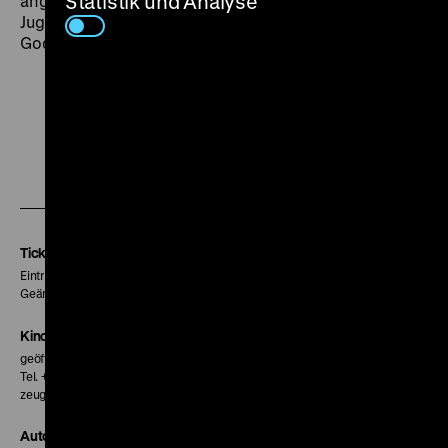
Statistik und Analyse
angesichts des „anomischen Rhythmus der
Jugendkultur Taipehs” an das Frühwerk Jean-Luc
Godards erinnert. (lf)
Zu
Zu
Zu
unserer
unserer
unserer
Instagram
Facebook
Letterboxd
Seite
Seite
Seite
Tickets
Eintritt 5 €
Geänderte Preise sind im Programm vermerkt.
Kinokasse
geöffnet 30 Minuten vor Beginn der ersten Vorstellung
Tel. + 49 30 20304-770
zeughauskino@dhm.de
Autor*innen