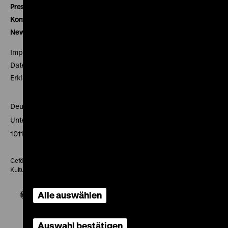
Presse
Kontakt
Newsletter
Impressum
Datenschutz
Erklärung digitale Barrierefreiheit
Deutsches Historisches Museum
Unter den Linden 2
10117 Berlin
Gefördert mit Mitteln des Beauftragten der Bundesregierung für
Kultur und Medien
Alle auswählen
Auswahl bestätigen