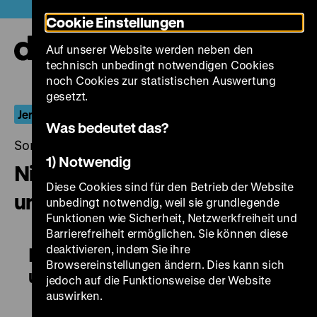
Direkt
Heute +
Cookie Einstellungen
zum
Seiteninhalt
Auf unserer Website werden neben den
springen
Navi
technisch unbedingt notwendigen Cookies
auf-
und
noch Cookies zur statistischen Auswertung
zuk
gesetzt.
Jerzy Skolimowski
Was bedeutet das?
Sonntag, 08. Mai 2016, 18.00 - 00.00 Uhr
1) Notwendig
Niewinni czarodzieje / Die
Diese Cookies sind für den Betrieb der Website
unschuldigen Zauberer
unbedingt notwendig, weil sie grundlegende
Funktionen wie Sicherheit, Netzwerkfreiheit und
Barrierefreiheit ermöglichen. Sie können diese
deaktivieren, indem Sie ihre
Niewinni czarodzieje / Die
Browsereinstellungen ändern. Dies kann sich
unschuldigen Zauberer
jedoch auf die Funktionsweise der Website
auswirken.