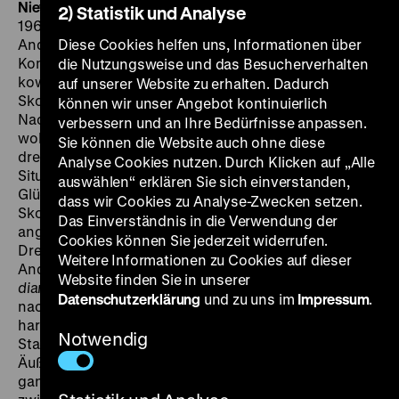
Niewinni
czarodzieje
Die unschuldigen Zauberer
PL
2) Statistik und Analyse
1960, R: Andrzej Wajda, B: Jerzy Skolimowski, Jerzy
Andrzejewski, K: Krzysztof Winiewicz, M: Krzysztof
Diese Cookies helfen uns, Informationen über
Komeda, D: Tadeusz Lomnicki, Krystyna Stypu?
die Nutzungsweise und das Besucherverhalten
kowska, Wanda Koczeska, Roman Polanski, Jerzy
auf unserer Website zu erhalten. Dadurch
Skolimowski, 87‘
· 35mm, OmeU
SO 08.05. um 18 Uhr
können wir unser Angebot kontinuierlich
Nach seinen großen historischen Aufarbeitungsfilmen
verbessern und an Ihre Bedürfnisse anpassen.
wollte Andrzej Wajda endlich einen Gegenwartsfilm
Sie können die Website auch ohne diese
drehen. Ihn interessierte, wie junge Leute mit der
Analyse Cookies nutzen. Durch Klicken auf „Alle
Situation im Nachkriegspolen umgehen und worin ihre
auswählen“ erklären Sie sich einverstanden,
Glücksansprüche bestehen. Wajda fand in
dass wir Cookies zu Analyse-Zwecken setzen.
Skolimowski einen Mitarbeiter, der dieser Generation
Das Einverständnis in die Verwendung der
angehörte. Der gerade einmal 22-jährige schrieb das
Cookies können Sie jederzeit widerrufen.
Drehbuch gemeinsam mit dem Altmeister Jerzy
Weitere Informationen zu Cookies auf dieser
Andrzejewski, der schon die Vorlage zu
Popiól i
Website finden Sie in unserer
diament
geliefert hatte. Im Mittelpunkt steht ein junger,
Datenschutzerklärung
und zu uns im
Impressum
.
nach Orientierung suchender Sportarzt, der einen
harmlos wirkenden Flirt mit einem Mädchen vom
Notwendig
Stadtrand beginnt, sich dann aber ernsthaft verliebt.
Äußerlich passiert nicht viel in diesem Film, er lebt
ganz vom Atmosphärischen, von den urbanen und