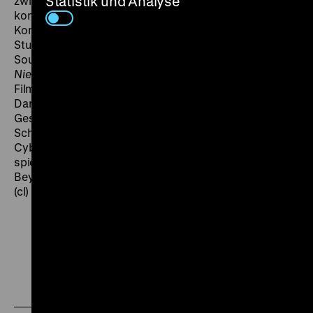
Statistik und Analyse
zwischenmenschlichen Schwingungen. Nicht zufällig
kommt dem Jazz eine zentrale Rolle zu. Krzysztof
Komeda, der zum ersten Mal für Polanskis
Studentenfilm
Dwaj ludzie z szafa
(1958) einen
Soundtrack geschrieben hatte, etablierte sich nach
Niewinni czarodzieje
zu einem der wichtigsten
Filmkomponisten Polens. Auch das
Darstellerensemble weist weit über die kleine
Geschichte des Films hinaus. Neben den männlichen
Schauspiel-Legenden Tadeusz Lomnicki und Zbigniew
Cybulski ist Krystyna Stypulkowska zu erleben. Sie
spielte 1966 an der Seite von Manfred Krug in Frank
Beyers verbotenem DEFA-Spielfilm
Die Spur der Steine
.
(cl)
Zu
Zu
Zu
unserer
unserer
unserer