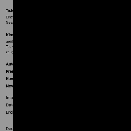
Instagram
Facebook
Letterboxd
Seite
Seite
Seite
Tickets
Eintritt 5 €
Geänderte Preise sind im Programm vermerkt.
Kinokasse
geöffnet 30 Minuten vor Beginn der ersten Vorstellung
Tel. + 49 30 20304-770
zeughauskino@dhm.de
Autor*innen
Presse
Kontakt
Newsletter
Impressum
Datenschutz
Erklärung digitale Barrierefreiheit
Deutsches Historisches Museum