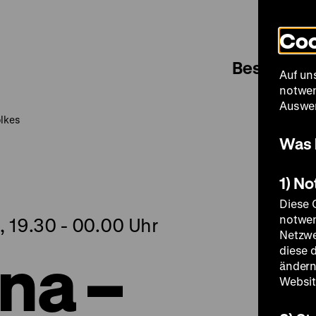
Coo
Besuch
Auf un
notwen
Auswer
olkes
Was 
1) N
Diese 
notwen
 19.30 - 00.00 Uhr
Netzwe
na –
diese 
ändern
Websit