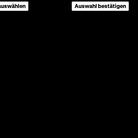
 auswählen
Auswahl bestätigen
Beta SP,
blühende
ms. Kais
nktmäßig
r
ht. Den
ern und
 und
dlage