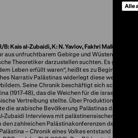
Alle
: Kais al-Zubaidi, K: N. Yavlov, Fakhri Malkavi, 110‘
·
nur aus unfruchtbarem Gebirge und Wüsten, wie es
ische Theoretiker darzustellen suchten. Es gab auf
dem Leben erfüllt waren“, heißt es zu Beginn des Fil
hes Narrativ Palästinas widerlegt diese westliche
vbildern. Seine Chronik beschäftigt sich schwerpu
na (1917-48), das die Weichen für die israelische
sche Vertreibung stellte. Über Produktionsmittel fü
e die arabische Bevölkerung Palästinas damals nic
-Zubaidi Interviews mit palästinensischen Historik
an den zahlreichen Palästinakonferenzen der 1930er
Palästina – Chronik eines Volkes
entstand auf Grun