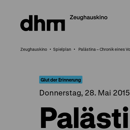
Direkt
zum
Seiteninhalt
springen
Zeughauskino
Spielplan
Palästina – Chronik eines V
Glut der Erinnerung
Donnerstag, 28. Mai 2015,
Palästi