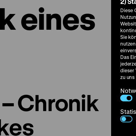
2) St
k eines
Diese 
Nutzun
Websit
kontin
Sie kö
nutzen.
einver
Das Ei
jederz
dieser
zu uns
Notw
 – Chronik
Stati
lkes