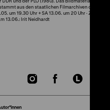
DR und der PLO (1980). Das Bildmaterial, das teil
 stammt aus den staatlichen Filmarchiven der DDR, 
.05. um 19.30 Uhr + SA 13.06. um 20 Uhr · Zu Gast 
m 13.06.: Irit Neidhardt
Zu
Zu
Zu
unserer
unserer
unser
Instagram
Facebook
Lette
Autor*innen