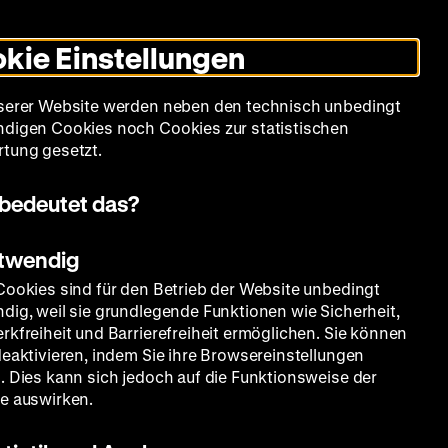
Leichte
Gebärdensprache
Suche
Heute +
Deutsch
Englisch
DHM
Dunklen
De
En
Sprache
Modus
kie Einstellungen
umschalten
Spielplan
Filmreihen
Über uns
serer Website werden neben den technisch unbedingt
digen Cookies noch Cookies zur statistischen
tung gesetzt.
bedeutet das?
otwendig
Cookies sind für den Betrieb der Website unbedingt
dig, weil sie grundlegende Funktionen wie Sicherheit,
rkfreiheit und Barrierefreiheit ermöglichen. Sie können
deaktivieren, indem Sie ihre Browsereinstellungen
. Dies kann sich jedoch auf die Funktionsweise der
e auswirken.