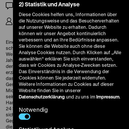
2) Statistik und Analyse
OF
Diese Cookies helfen uns, Informationen über
R/B: Bill Sherwood, D: Richard Ganoung, John
die Nutzungsweise und das Besucherverhalten
Bolger, Steve Buscemi, 90‘
auf unserer Website zu erhalten. Dadurch
können wir unser Angebot kontinuierlich
verbessern und an Ihre Bedürfnisse anpassen.
Einer der wenigen Filme, der das urbane Lebensgefühl
Sie können die Website auch ohne diese
schwuler Männer ansprach und zu einem wichtigen
Analyse Cookies nutzen. Durch Klicken auf „Alle
Wegbereiter für das New Queer Cinema der neunziger
auswählen“ erklären Sie sich einverstanden,
Jahre wurde, und zugleich einer der ersten Spielfilme,
dass wir Cookies zu Analyse-Zwecken setzen.
der AIDS direkt thematisierte. Regisseur Sherwood
Das Einverständnis in die Verwendung der
erzählt von Robert und Michael, einem schwulen Paar,
Cookies können Sie jederzeit widerrufen.
das in New York lebt. Robert fährt im Auftrag einer
Weitere Informationen zu Cookies auf dieser
Gesundheitsorganisation für zwei Jahre nach Afrika.
Michael bleibt in New York und kümmert sich um
Website finden Sie in unserer
seinen Ex-Freund Nick, der an AIDS erkrankt ist. Die
Datenschutzerklärung
und zu uns im
Impressum
.
Handlung erstreckt sich über die letzten gemeinsamen
24 Stunden: man feiert, trifft Freunde und versucht,
Notwendig
sich auf die kommende Trennung vorzubereiten. Im
Gegensatz zu den meisten damaligen Filmen werden
die schwulen Figuren in
Parting Glances
nicht