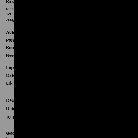
Kinokasse
geöffnet 30 Minuten vor Beginn der ersten Vorstellung
Tel. + 49 30 20304-770
zeughauskino@dhm.de
Autor*innen
Presse
Kontakt
Newsletter
Impressum
Datenschutz
Erklärung digitale Barrierefreiheit
Deutsches Historisches Museum
Unter den Linden 2
10117 Berlin
Gefördert mit Mitteln des Beauftragten der Bundesregierung für