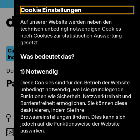
Direkt
Heute +
Cookie Einstellungen
zum
Seiteninhalt
Auf unserer Website werden neben den
springen
Navi
technisch unbedingt notwendigen Cookies
auf-
und
noch Cookies zur statistischen Auswertung
zuk
gesetzt.
Cinema Of Outsiders – Der US-amerikanische
Was bedeutet das?
Independent-Film 1977–1989
Donnerstag, 03. Oktober 2013, 20.00 Uhr
1) Notwendig
Parting Glances
Diese Cookies sind für den Betrieb der Website
unbedingt notwendig, weil sie grundlegende
Funktionen wie Sicherheit, Netzwerkfreiheit und
Barrierefreiheit ermöglichen. Sie können diese
deaktivieren, indem Sie ihre
Browsereinstellungen ändern. Dies kann sich
USA 1986
jedoch auf die Funktionsweise der Website
auswirken.
16mm