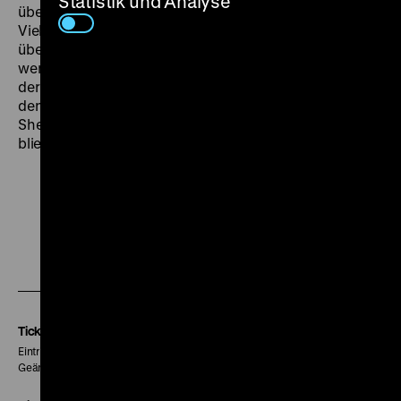
Statistik und Analyse
überzeichnet, sie erscheinen auch nicht gequält.
Vielmehr ist der Film trotz seines sehr ernsten Themas
überraschend optimistisch. Dies erstaunt umso mehr,
wenn man bedenkt, dass die Reagan-Administration
der sich immer stärker ausbreitenden AIDS-Epidemie
denkbar gleichgültig gegenüber stand. 1990 starb Bill
Sherwood an den Folgen von AIDS,
Parting Glances
blieb sein einziger Film. (hb)
Zu
Zu
Zu
unserer
unserer
unserer
Instagram
Facebook
Letterboxd
Seite
Seite
Seite
Tickets
Eintritt 5 €
Geänderte Preise sind im Programm vermerkt.