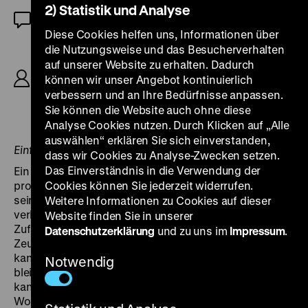
2) Statistik und Analyse
OF
Diese Cookies helfen uns, Informationen über
die Nutzungsweise und das Besucherverhalten
R: Robert Siodmak, B: Bernard C. Schoenfeld
nach dem gleichnamigen Roman von Cornell
auf unserer Website zu erhalten. Dadurch
Woolrich, K: Woody Bredell, M: Hans J. Salter, D:
können wir unser Angebot kontinuierlich
Franchot Tone, Ella Raines, Alan Curtis, Aurora
verbessern und an Ihre Bedürfnisse anpassen.
Miranda, 86‘
Sie können die Website auch ohne diese
Analyse Cookies nutzen. Durch Klicken auf „Alle
auswählen“ erklären Sie sich einverstanden,
Einführung: Norbert Grob
dass wir Cookies zu Analyse-Zwecken setzen.
Das Einverständnis in die Verwendung der
Ein in visueller wie narrativer Hinsicht geradezu
prototypischer Film Noir: Ein Mann wird verdächtigt,
Cookies können Sie jederzeit widerrufen.
seine Frau ermordet zu haben. Doch den Abend
Weitere Informationen zu Cookies auf dieser
verbrachte der Ehemann mit einer
Website finden Sie in unserer
Zufallsbekanntschaft, die sich nun als die einzige
Datenschutzerklärung
und zu uns im
Impressum
.
Zeugin erweist, welche ihn vor der Todesstrafe retten
kann. Die mysteriöse Frau, die „Phantom Lady“, aber
Notwendig
bleibt spurlos verschwunden. Kein anderer Zeuge
kann oder will sich an sie erinnern. Kameramann
Woody Bredell erschafft unter der Anleitung von