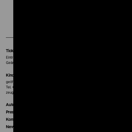
Zu
Zu
Zu
unserer
unserer
unserer
Instagram
Facebook
Letterboxd
Seite
Seite
Seite
Tickets
Eintritt 5 €
Geänderte Preise sind im Programm vermerkt.
Kinokasse
geöffnet 30 Minuten vor Beginn der ersten Vorstellung
Tel. + 49 30 20304-770
zeughauskino@dhm.de
Autor*innen
Presse
Kontakt
Newsletter