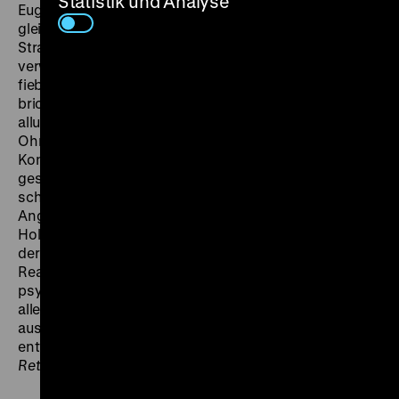
Statistik und Analyse
Eugen Schüfftan ein so düster-realistisches wie
gleißend-künstliches New York, voll von dunklen
Straßen, Bars, U-Bahnhöfen, Kellern und
verwahrlosten Räumen, unterstützt von einem
fiebrigen Jazz-Score. Hinter der Fassade des Alltags
bricht eine abgründige Welt der Amoralität auf, eine
allumfassende Atmosphäre der Bedrohung, Angst und
Ohnmacht bemächtigt sich der Figuren. „Die
Konstellation, die der Film Noir eröffnete, war wie
geschaffen für Siodmak. (…) Sein Kino war immer
schon fixiert auf die Schattenseiten des Alltags, auf
Angst, Bedrohung und Schrecken, lange vor
Hollywood und den vierziger Jahren ist er ein Erzähler
der Krisen, der Dunkelheiten. Jene Mischung aus
Realismus und expressionistischem Pathos, aus
psychologischer Genauigkeit und Phantasmagorie,
alles, was die Anziehungskraft des Film Noir
ausmachte, war in seinen Filmen ansatzweise
entwickelt.“ (Karl Prümm in
Siodmak Bros. Berlinale
Retrospektive 1998
). (fl)