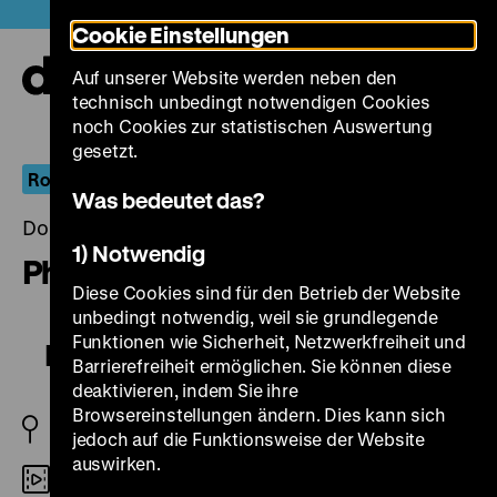
Direkt
Heute +
Cookie Einstellungen
zum
Seiteninhalt
Auf unserer Website werden neben den
springen
Navi
technisch unbedingt notwendigen Cookies
auf-
und
noch Cookies zur statistischen Auswertung
zuk
gesetzt.
Robert Siodmak
Was bedeutet das?
Donnerstag, 24. April 2014, 20.00 - 00.00 Uhr
1) Notwendig
Phantom Lady
Diese Cookies sind für den Betrieb der Website
unbedingt notwendig, weil sie grundlegende
Funktionen wie Sicherheit, Netzwerkfreiheit und
Phantom Lady
Barrierefreiheit ermöglichen. Sie können diese
deaktivieren, indem Sie ihre
Browsereinstellungen ändern. Dies kann sich
USA 1944
jedoch auf die Funktionsweise der Website
auswirken.
35mm