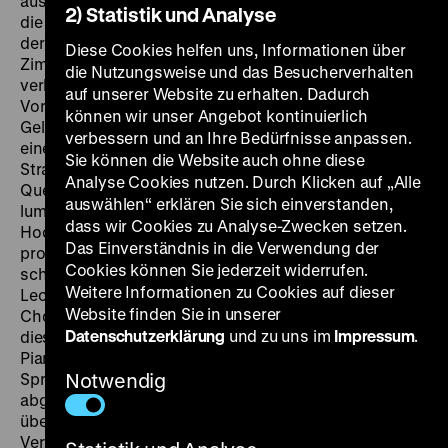
austauschbarer Tag im Hamburger Hafenmilieu, darin
2) Statistik und Analyse
die Ahnung eines anderen Lebens: Auf der Flucht vor
der Polizei steigt der Einbrecher Matrosen-Karl ins
Diese Cookies helfen uns, Informationen über
Zimmer des Straßenmädchens Ballhaus-Else. Man
die Nutzungsweise und das Besucherverhalten
verliebt sich Hals über Kopf und träumt von der Ferne.
auf unserer Website zu erhalten. Dadurch
Vorher geht es aber noch in die Kongo-Bar, um Elses
können wir unser Angebot kontinuierlich
Geliebtem, dem Pianisten Leo, Lebewohl zu sagen. Aus
verbessern und an Ihre Bedürfnisse anpassen.
einer kurzen Nacht wird eine lange, draußen auf der
Sie können die Website auch ohne diese
Straße ziehen sich die Netze von Polizeifahndung und
Analyse Cookies nutzen. Durch Klicken auf „Alle
Querschnittmontage immer enger zusammen. Der
auswählen“ erklären Sie sich einverstanden,
lumpenproletarische poetische Realismus von
dass wir Cookies zu Analyse-Zwecken setzen.
Hochbaums Film, 1932 von Justin Rosenfeld
Das Einverständnis in die Verwendung der
produziert, vergemeinschaftet Gefühle zu
Cookies können Sie jederzeit widerrufen.
schimmernden Atmosphären, etwa wenn Barmusiker
Weitere Informationen zu Cookies auf dieser
Leo seinen Liebeskummer mit dem Spielen einer
Website finden Sie in unserer
Chopin-Nocturne öffentlich macht: „Und so wie an
Datenschutzerklärung
und zu uns im
Impressum
.
dieser Stelle der über seine Szenerie sich tastende
Pianist findet auch Werner Hochbaum zu einer reinen
Sprache von Trauer. Er hat das verbrauchte,
Notwendig
abgestorbene Material des aus der Stummfilmzeit
überkommenen Ganoven- und Dirnenfilms durch
Verwandlung in eine originale und aktuelle Filmform