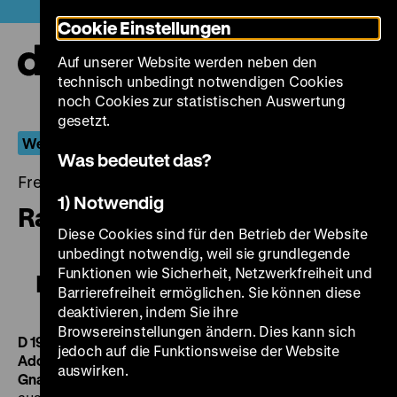
Direkt
Heute +
Cookie Einstellungen
zum
Seiteninhalt
Auf unserer Website werden neben den
springen
Navi
technisch unbedingt notwendigen Cookies
auf-
und
noch Cookies zur statistischen Auswertung
zuk
gesetzt.
Werner Hochbaum
Was bedeutet das?
Freitag, 06. März 2015, 21.00 - 00.00 Uhr
1) Notwendig
Razzia in St. Pauli
Diese Cookies sind für den Betrieb der Website
unbedingt notwendig, weil sie grundlegende
Funktionen wie Sicherheit, Netzwerkfreiheit und
Razzia in St. Pauli
Barrierefreiheit ermöglichen. Sie können diese
deaktivieren, indem Sie ihre
Browsereinstellungen ändern. Dies kann sich
D 1932, R/B: Werner Hochbaum, P: Justin Rosenfeld, K:
jedoch auf die Funktionsweise der Website
Adolf Otto Weitzenberg, D: Gina Falckenberg, Friedrich
auswirken.
Gnaß, Wolfgang Zilzer, Charly Wittong, 74’
·
35 mm
Ein