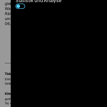
Statistik und Analyse
gleichzeitig aufgedeckt und gerettet.“ (Peter Nau:
Walzer in die Dunkelheit
, in:
Werner Hochbaum. An den
Rändern der Geschichte filmen
, 2011) (jsch) FR 06.03.
um 21 Uhr + SA 07.03. um 19 Uhr · Einführung am
06.03.: Joachim Schätz
Zu
Zu
Zu
unserer
unserer
unserer
Instagram
Facebook
Letterboxd
Seite
Seite
Seite
Tickets
Eintritt 5 €
Geänderte Preise sind im Programm vermerkt.
Kinokasse
geöffnet 30 Minuten vor Beginn der ersten Vorstellung
Tel. + 49 30 20304-770