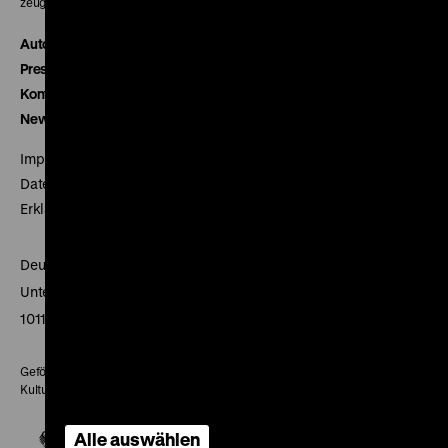
zeughauskino@dhm.de
Autor*innen
Presse
Kontakt
Newsletter
Impressum
Datenschutz
Erklärung digitale Barrierefreiheit
Deutsches Historisches Museum
Unter den Linden 2
10117 Berlin
Gefördert mit Mitteln des Beauftragten der Bundesregierung für
Kultur und Medien
Alle auswählen