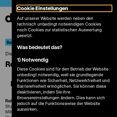
Direkt
Heute +
Cookie Einstellungen
zum
Seiteninhalt
Auf unserer Website werden neben den
springen
Navi
technisch unbedingt notwendigen Cookies
auf-
und
noch Cookies zur statistischen Auswertung
zuk
gesetzt.
Sohrab Shahid Saless
Was bedeutet das?
Dienstag, 14. Juni 2016, 20.00 - 00.00 Uhr
1) Notwendig
Reifezeit
Diese Cookies sind für den Betrieb der Website
unbedingt notwendig, weil sie grundlegende
Funktionen wie Sicherheit, Netzwerkfreiheit und
Reifezeit
Barrierefreiheit ermöglichen. Sie können diese
deaktivieren, indem Sie ihre
Browsereinstellungen ändern. Dies kann sich
Reifezeit
BRD 1975, R: Sohrab Shahid Saless, B: Sohrab
jedoch auf die Funktionsweise der Website
Shahid Saless, Helga Houzer, K: Ramin Reza Molai, D:
auswirken.
Mike Hennig, Eva Mannhardt, Eva Lissa, Charles H.