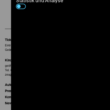
Statistik und Analyse
Zu
Zu
Zu
unserer
unserer
unserer
Instagram
Facebook
Letterboxd
Seite
Seite
Seite
Tickets
Eintritt 5 €
Geänderte Preise sind im Programm vermerkt.
Kinokasse
geöffnet 30 Minuten vor Beginn der ersten Vorstellung
Tel. + 49 30 20304-770
zeughauskino@dhm.de
Autor*innen
Presse
Kontakt
Newsletter