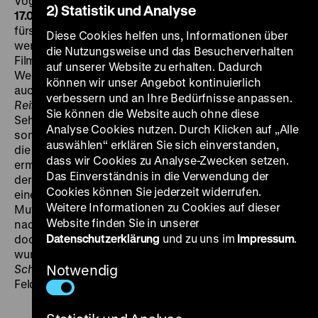
Vogt, Heinz Lieven, 111’
· BetaSP
DI 14.06. um 20 Uhr + FR
2) Statistik und Analyse
17.06. um 21 Uhr
Die erste Fernseharbeit, entstanden
fürs ZDF, wo Saless in den 1970er Jahren zwar nur
Diese Cookies helfen uns, Informationen über
wenige, aber umso wertvollere Unterstützer fand. Der
die Nutzungsweise und das Besucherverhalten
Film behandelt eines der zentralen Themen seines
auf unserer Website zu erhalten. Dadurch
Werks: die Kindheit. Schon
A Simple Event
, später
können wir unser Angebot kontinuierlich
auch
Hans
und
Wechselbalg
, vielleicht aber vor allem
verbessern und an Ihre Bedürfnisse anpassen.
Reifezeit
machen klar, dass es dabei nicht um die
Sie können die Website auch ohne diese
Sehnsucht nach einer ursprünglichen Unschuld geht;
Analyse Cookies nutzen. Durch Klicken auf „Alle
sondern höchstens um eine Perspektivverschiebung,
auswählen“ erklären Sie sich einverstanden,
die einen klareren Blick auf Gewaltverhältnisse
dass wir Cookies zu Analyse-Zwecken setzen.
ermöglicht.
Reifezeit
folgt dem neunjährigen Michael,
Das Einverständnis in die Verwendung der
der sein monotones Alltagsleben zwischen Schule und
Cookies können Sie jederzeit widerrufen.
einer einsamen kleinen Wohnung verbringt. Seine
Weitere Informationen zu Cookies auf dieser
Mutter, die als Prostituierte arbeitet und erst spät
Website finden Sie in unserer
nachts nach Hause kommt, sieht er kaum. Aber einmal
Datenschutzerklärung
und zu uns im
Impressum
.
doch, im falschen Moment. Zu dem Film inspiriert
wurde Saless durch einen Satz aus Tschechows
Schwanengesang
Notwendig
: „Ich bin allein wie der Wind auf den
Feldern..." (lf)