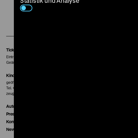
Statistik und Analyse
Zu
Zu
Zu
unserer
unserer
unserer
Instagram
Facebook
Letterboxd
Seite
Seite
Seite
Tickets
Eintritt 5 €
Geänderte Preise sind im Programm vermerkt.
Kinokasse
geöffnet 30 Minuten vor Beginn der ersten Vorstellung
Tel. + 49 30 20304-770
zeughauskino@dhm.de
Autor*innen
Presse
Kontakt
Newsletter