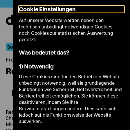
Direkt
Heute +
Cookie Einstellungen
zum
Seiteninhalt
Auf unserer Website werden neben den
springen
Navi
technisch unbedingt notwendigen Cookies
auf-
und
noch Cookies zur statistischen Auswertung
zuk
gesetzt.
Sohrab Shahid Saless
Was bedeutet das?
Freitag, 17. Juni 2016, 20.00 - 00.00 Uhr
1) Notwendig
Reifezeit
Diese Cookies sind für den Betrieb der Website
unbedingt notwendig, weil sie grundlegende
Funktionen wie Sicherheit, Netzwerkfreiheit und
Reifezeit
Barrierefreiheit ermöglichen. Sie können diese
deaktivieren, indem Sie ihre
Browsereinstellungen ändern. Dies kann sich
Reifezeit
BRD 1975, R: Sohrab Shahid Saless, B: Sohrab
jedoch auf die Funktionsweise der Website
Shahid Saless, Helga Houzer, K: Ramin Reza Molai, D:
auswirken.
Mike Hennig, Eva Mannhardt, Eva Lissa, Charles H.