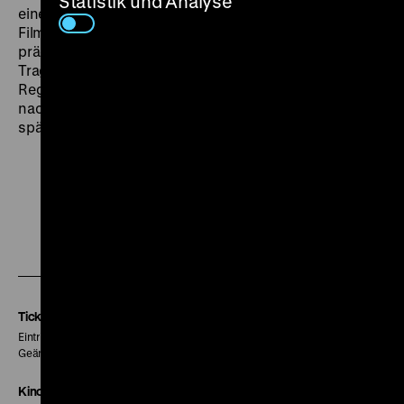
Statistik und Analyse
eine Tragödie von leiser Wucht – und Auftakt jener
Filmtrilogie, die Käutners Ruf als Ausnahmeregisseur
prägte, der durch subversiven Rückzug ins Intime und
Tragische den Auflagen des nationalsozialistischen
Regimes widerstand. Was leider auch die lange
nachwirkende Fehleinschätzung seiner Großtaten in
späteren Jahren mit sich brachte. (chh)
Zu
Zu
Zu
unserer
unserer
unserer
Instagram
Facebook
Letterboxd
Seite
Seite
Seite
Tickets
Eintritt 5 €
Geänderte Preise sind im Programm vermerkt.
Kinokasse