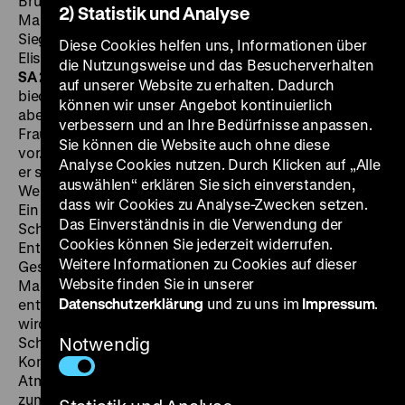
Bruckbauer, M: Lothar Brühne, Werner Eisbrenner, D:
2) Statistik und Analyse
Marianne Hoppe, Paul Dahlke, Ferdinand Marian,
Siegfried Breuer, Eric Helgar, Karl Platen, Anja Elkoff,
Diese Cookies helfen uns, Informationen über
Elisabeth Flickenschildt, Helmut Käutner, 100‘
·
35mm
die Nutzungsweise und das Besucherverhalten
SA 26.05. um 18.30 Uhr + DI 29.05. um 20 Uhr
Ein
auf unserer Website zu erhalten. Dadurch
biederer Buchhalter (Paul Dahlke) findet bei der
können wir unser Angebot kontinuierlich
abendlichen Heimkehr seine schöne, innig geliebte
verbessern und an Ihre Bedürfnisse anpassen.
Frau Madeleine (Marianne Hoppe) scheinbar schlafend
Sie können die Website auch ohne diese
vor. Als er begreift, dass sie Gift genommen hat, lässt
Analyse Cookies nutzen. Durch Klicken auf „Alle
er sie ins Krankenhaus bringen und versetzt
auswählen“ erklären Sie sich einverstanden,
Wertgegenstände, um die Arztkosten zu begleichen.
dass wir Cookies zu Analyse-Zwecken setzen.
Ein Perlenketten-Imitat entpuppt sich als echt: Das
Das Einverständnis in die Verwendung der
Schmuckstück führt den ahnungslosen Gatten zur
Cookies können Sie jederzeit widerrufen.
Entdeckung von Madeleines Doppelleben. Es war ein
Weitere Informationen zu Cookies auf dieser
Geschenk des Komponisten Michael (Ferdinand
Website finden Sie in unserer
Marian), in den sich die vom ereignislosen Eheleben
Datenschutzerklärung
und zu uns im
Impressum
.
enttäuschte Madeleine stürmisch verliebte. Michael
wird von ihr zur „Romanze in Moll“ inspiriert, die ihre
Schicksalsmelodie wird ... Käutners musikalische
Notwendig
Komposition und seine delikate Gestaltung von
Atmosphären und Gefühlen machten
Romanze in Mol
l
zum Meister-Melodram auf internationalem Niveau: