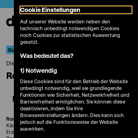
Direkt
Heute +
Cookie Einstellungen
zum
Seiteninhalt
Auf unserer Website werden neben den
springen
Navi
technisch unbedingt notwendigen Cookies
auf-
und
noch Cookies zur statistischen Auswertung
zuk
gesetzt.
Querläufer
Was bedeutet das?
Dienstag, 29. Mai 2018, 19.00 - 00.00 Uhr
1) Notwendig
Romanze in Moll
Diese Cookies sind für den Betrieb der Website
unbedingt notwendig, weil sie grundlegende
Funktionen wie Sicherheit, Netzwerkfreiheit und
Romanze in Moll
Barrierefreiheit ermöglichen. Sie können diese
deaktivieren, indem Sie ihre
Browsereinstellungen ändern. Dies kann sich
Romanze in Moll
D 1943, R: Helmut Käutner, B: Helmut
jedoch auf die Funktionsweise der Website
Käutner, Willy Clever frei nach Guy de Maupassants
auswirken.
Erzählung
Les bijoux (Die Schmucksachen)
, K: Georg