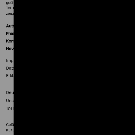
geöffnet 30 Minuten vor Beginn der ersten Vorstellung
Tel. + 49 30 20304-770
zeughauskino@dhm.de
Autor*innen
Presse
Kontakt
Newsletter
Impressum
Datenschutz
Erklärung digitale Barrierefreiheit
Deutsches Historisches Museum
Unter den Linden 2
10117 Berlin
Gefördert mit Mitteln des Beauftragten der Bundesregierung für
Kultur und Medien