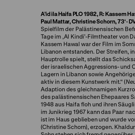
A’id ila Haifa
PLO 1982, R: Kassem Haw
Paul Mattar, Christine Schorn, 73‘
·
DV
Spielfilm der Palästinensischen Be
Tage im ‚AI Kindi’-Filmtheater von
Kassem Hawal war der Film im Somm
Libanon entstanden. Der Streifen, i
Hauptrolle spielt, stellt das Schic
der israelischen Aggressions- und 
Lagern in Libanon sowie Angehörig
aktiv in diesem Kunstwerk mit.“ (
Neu
Adaption des gleichnamigen Kurzro
des palästinensischen Ehepaares Sai
1948 aus Haifa floh und ihren Säug
im Junikrieg 1967 kann das Paar na
ist im Haus geblieben und wurde vo
(Christine Schorn), erzogen. Khaldun
Sohn stehen sich fremd gegenüber. 