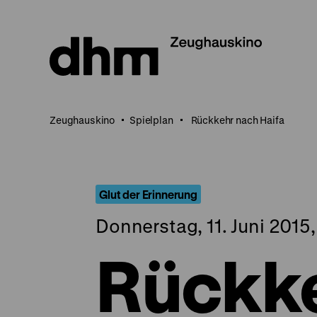
Direkt
zum
Seiteninhalt
springen
Zeughauskino
Spielplan
Rückkehr nach Haifa
Glut der Erinnerung
Donnerstag, 11. Juni 2015,
Rückke