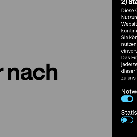
2) St
Diese 
Nutzun
Websit
kontin
Sie kö
nutzen.
einver
Das Ei
 nach
jederz
dieser
zu uns
Notw
Stati