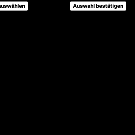
 auswählen
Auswahl bestätigen
j Ali,
e
dieser
egie von
in
gungen
 den
rken
die
chichte
das
nlandes
chen. Er
üdin
ter und
ass der