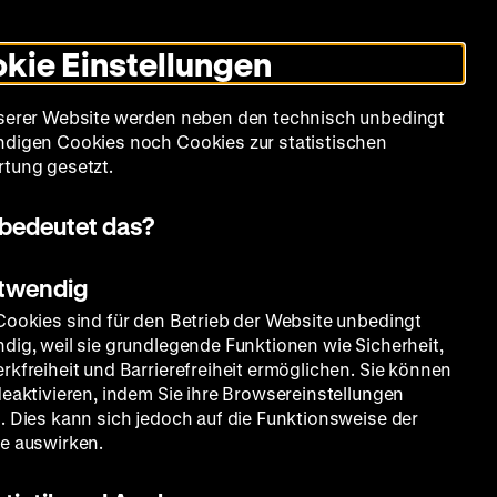
Leichte
Gebärdensprache
Suche
Heute +
Deutsch
Englisch
DHM
Dunklen
De
En
Sprache
Modus
kie Einstellungen
umschalten
Spielplan
Filmreihen
Über uns
serer Website werden neben den technisch unbedingt
digen Cookies noch Cookies zur statistischen
tung gesetzt.
bedeutet das?
otwendig
Cookies sind für den Betrieb der Website unbedingt
dig, weil sie grundlegende Funktionen wie Sicherheit,
rkfreiheit und Barrierefreiheit ermöglichen. Sie können
deaktivieren, indem Sie ihre Browsereinstellungen
. Dies kann sich jedoch auf die Funktionsweise der
e auswirken.