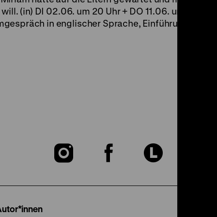
ill. (in) DI 02.06. um 20 Uhr + DO 11.06. um 20 Uhr 
espräch in englischer Sprache, Einführung am 11.06
Zu
Zu
Zu
unserer
unserer
unser
Instagram
Facebook
Lette
Autor*innen