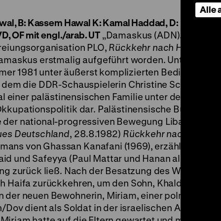
Alle
al, B: Kassem Hawal K: Kamal Haddad, D: Hanan al Ha
D, OF mit engl./arab. UT
„Damaskus (ADN). Der erst
freiungsorganisation PLO,
Rückkehr nach Haifa
, ist 
 Damaskus erstmalig aufgeführt worden. Unter der R
er 1981 unter äußerst komplizierten Bedingungen 
n dem die DDR-Schauspielerin Christine Schorn eine
ksal einer palästinensischen Familie unter den Bedin
Okkupationspolitik dar. Palästinensische Bürger aus
e der national-progressiven Bewegung Libanons wi
es Deutschland
, 28.8.1982)
Rückkehr nach Haifa
, 
mans von Ghassan Kanafani (1969), erzählt die Ges
d und Safeyya (Paul Mattar und Hanan al Haj Ali), 
ling zurück ließ. Nach der Besatzung des Westjorda
ch Haifa zurückkehren, um den Sohn, Khaldun, zu su
n der neuen Bewohnerin, Miriam, einer polnischen J
/Dov dient als Soldat in der israelischen Armee. Va
Miriam hatte auf die Eltern gewartet und möchte, d