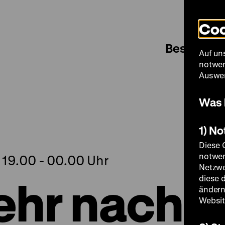
Coo
Besuch
Auf un
notwen
Auswer
Was 
1) N
Diese 
notwen
 19.00 - 00.00 Uhr
Netzwe
hr nach
diese 
ändern
Websit