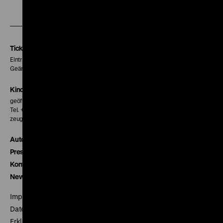
Zu
Zu
Zu
unserer
unserer
unserer
Instagram
Facebook
Letterboxd
Seite
Seite
Seite
Tickets
Eintritt 5 €
Geänderte Preise sind im Programm vermerkt.
Kinokasse
geöffnet 30 Minuten vor Beginn der ersten Vorstellung
Tel. + 49 30 20304-770
zeughauskino@dhm.de
Autor*innen
Presse
Kontakt
Newsletter
Impressum
Datenschutz
Erklärung digitale Barrierefreiheit