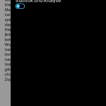
Statistik und Analyse
Kleinstadt und deren personellen Mikrokosmos. Der
Mann, der da zu Beginn des Films vom Zug abspringt,
nennt sich mal Kowalski, mal Malinowski. Cybulski
spielt hier also einen polnischen „Jedermann“. Er trägt
dazu sein seit
Asche und Diamant
eingeführtes
Klischee-Outfit mit schwarzer Lederjacke und getönter
Brille. Niemand erwartet ihn hier, während er
behauptet, alle zu kennen. In einer Mischung aus
Wunderheiler, Prophet und Scharlatan umgarnt er
nach und nach das gesamte Gemeinwesen. Nichts an
ihm ist echt – außer seine Alpträume, in denen er
nacheinander von Partisanen, Nazis und
Volksarmisten zur Hinrichtung abgeholt wird. Am Ende
gibt Kowalski / Malinowski ein einzigartig
choreografiertes Bacchanal, um dann wieder auf einen
Zug aufzuspringen und zu verschwinden. (cl)