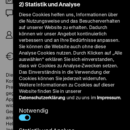
DCP
2) Statistik und Analyse
OmeU
Diese Cookies helfen uns, Informationen über
die Nutzungsweise und das Besucherverhalten
R/B: Tadeusz Konwicki, K: Kurt Weber, M:
auf unserer Website zu erhalten. Dadurch
Wojciech Kilar, D: Zbigniew Cybulski, Jerzy Block,
können wir unser Angebot kontinuierlich
Włodzimierz Boruński, Gustaw Holoubek, Irena
verbessern und an Ihre Bedürfnisse anpassen.
Laskowska, 100'
Sie können die Website auch ohne diese
Analyse Cookies nutzen. Durch Klicken auf „Alle
Tickets
auswählen“ erklären Sie sich einverstanden,
dass wir Cookies zu Analyse-Zwecken setzen.
Das Einverständnis in die Verwendung der
Die vierte Regiearbeit des Schriftstellers Tadeusz
Cookies können Sie jederzeit widerrufen.
Konwicki löste gespaltene Reaktionen aus. Bei der
Weitere Informationen zu Cookies auf dieser
Premiere von
Salto
im Juni 1965 soll es Buh-Rufe
Website finden Sie in unserer
gegeben haben, andererseits auch stürmischen
Datenschutzerklärung
und zu uns im
Impressum
.
Applaus. Heute ist das Werk längst als eines der
wichtigsten Leistungen des polnischen
Notwendig
Gegenwartskinos in den mittleren 1960er Jahren
anerkannt. Die „vieldeutige Abrechnung mit
Heldenmythen des Krieges und deren Fortleben“ (Lars
Jockheck) führt den ambivalenten Helden in eine