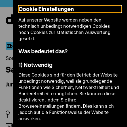
Direkt
Heute +
Cookie Einstellungen
zum
Seiteninhalt
Auf unserer Website werden neben den
springen
Navi
technisch unbedingt notwendigen Cookies
auf-
und
noch Cookies zur statistischen Auswertung
zuk
gesetzt.
Zbigniew Cybulski, der Mann, der nicht ankam
Was bedeutet das?
Sonntag, 26. Juni 2022, 19.30 Uhr
1) Notwendig
Salto
Diese Cookies sind für den Betrieb der Website
unbedingt notwendig, weil sie grundlegende
Jump
Funktionen wie Sicherheit, Netzwerkfreiheit und
Barrierefreiheit ermöglichen. Sie können diese
deaktivieren, indem Sie ihre
Browsereinstellungen ändern. Dies kann sich
jedoch auf die Funktionsweise der Website
PL 1965
auswirken.