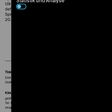
Statistik und Analyse
Ullrichs energischem Schauspiel zugleich eine der
definitiven Versionen von Hochbaums stets um
Spielraum ringenden Hauptfiguren. (jsch) FR 20.03. um
20.30 Uhr + SO 22.03. um 20 Uhr
Zu
Zu
Zu
unserer
unserer
unserer
Instagram
Facebook
Letterboxd
Seite
Seite
Seite
Tickets
Eintritt 5 €
Geänderte Preise sind im Programm vermerkt.
Kinokasse
geöffnet 30 Minuten vor Beginn der ersten Vorstellung
Tel. + 49 30 20304-770
zeughauskino@dhm.de