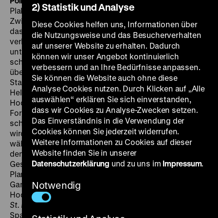
Pointner, 78’
·
35 mm
„Jeder hat Glück“ heißt es auf den
2) Statistik und Analyse
Plakaten für die neue Revue der Betty Gall. Deren
Zwillingsschwester Helene weiß dagegen, dass man
Diese Cookies helfen uns, Informationen über
das Glück festhalten muss. Nach einer zu Unrecht
die Nutzungsweise und das Besucherverhalten
verbüßten Haftstrafe kommt sie bei der eitlen Betty
auf unserer Website zu erhalten. Dadurch
unter. Als diese tödlich verunglückt, schlüpft die
können wir unser Angebot kontinuierlich
schüchterne Helene heimlich in ihre Rolle und
verbessern und an Ihre Bedürfnisse anpassen.
übernimmt auch den nichtsahnenden Verlobten,
Sie können die Website auch ohne diese
Staatsanwalt Hellwig. Luise Ullrich spielt die Zwillinge
Analyse Cookies nutzen. Durch Klicken auf „Alle
Helene und Betty in diesem Melodram, in dem Werner
auswählen“ erklären Sie sich einverstanden,
Hochbaum die seltene Mischung von filmischem
dass wir Cookies zu Analyse-Zwecken setzen.
Formbewusstsein und Genre-Unterhaltung auf
Das Einverständnis in die Verwendung der
schwungvolle Weise gelingt. Helenes Psychogramm
Cookies können Sie jederzeit widerrufen.
wird mit Krimi- und Revue-Elementen verwoben,
Weitere Informationen zu Cookies auf dieser
während die Inszenierung an allen Ecken und Enden
Website finden Sie in unserer
denkwürdige Details ausstreut: In der Nacht lauern
Datenschutzerklärung
und zu uns im
Impressum
.
Gespenster in glitzernder Bühnenmontur, eine
Plansequenz durchwühlt liebevoll eine
Gangsterkneipe. Ein Sammelsurium auch an
Notwendig
Hochbaum-Motiven (Halbweltexistenzen à la
Razzia in
St. Pauli
, Schaugeschäft nach
Vorstadtvarieté
, Ich-
Spaltung und Visionen wie aus
Die ewige Maske
), dank