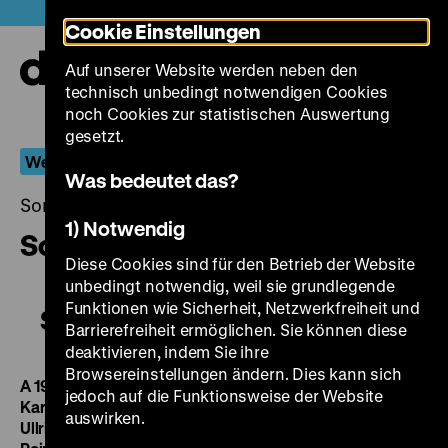
Direkt
Heute +
Cookie Einstellungen
zum
Seiteninhalt
Auf unserer Website werden neben den
springen
Navi
technisch unbedingt notwendigen Cookies
auf-
und
noch Cookies zur statistischen Auswertung
zuk
gesetzt.
Werner Hochbaum
Was bedeutet das?
Sonntag, 22. März 2015, 19.00 - 00.00 Uhr
1) Notwendig
Schatten der Vergangenheit
Diese Cookies sind für den Betrieb der Website
unbedingt notwendig, weil sie grundlegende
Funktionen wie Sicherheit, Netzwerkfreiheit und
Schatten der Vergangenheit
Barrierefreiheit ermöglichen. Sie können diese
deaktivieren, indem Sie ihre
Browsereinstellungen ändern. Dies kann sich
A 1936, R: Werner Hochbaum, B: Walter von Hollander,
jedoch auf die Funktionsweise der Website
Karl Buda, K: Oskar Schnirch, Georg Bruckbauer, D: Luise
auswirken.
Ullrich, Gustav Dießl, Lucie Höflich, Oskar Sima, Anton