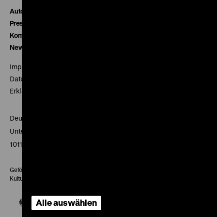
Autor*innen
Presse
Kontakt
Newsletter
Impressum
Datenschutz
Erklärung digitale Barrierefreiheit
Deutsches Historisches Museum
Unter den Linden 2
10117 Berlin
Gefördert mit Mitteln des Beauftragten der Bundesregierung für
Kultur und Medien
Alle auswählen