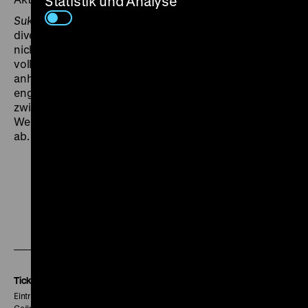
Statistik und Analyse
Sukebe tenkomori
ist einer von Takahisa Zezes
diversen 90er-Jahre-
Pinku eigas
, für die das Internet
nicht einmal Bildmaterial ausspuckt und die fast
vollkommen (natürlich zu Unrecht) der Obskurität
anheimgefallen sind. Passend zum
englischsprachigen Titel schließt der Zweittermin des
zwischen absurden Humorelementen und finsterem
Weltverdruss oszillierenden Werks die Retrospektive
ab. (chl)
Zu
Zu
Zu
unserer
unserer
unserer
Instagram
Facebook
Letterboxd
Seite
Seite
Seite
Tickets
Eintritt 5 €