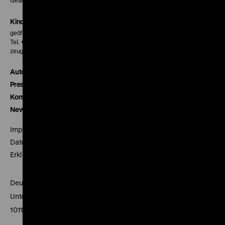
Geänderte Preise sind im Programm vermerkt.
Kinokasse
geöffnet 30 Minuten vor Beginn der ersten Vorstellung
Tel. + 49 30 20304-770
zeughauskino@dhm.de
Autor*innen
Presse
Kontakt
Newsletter
Impressum
Datenschutz
Erklärung digitale Barrierefreiheit
Deutsches Historisches Museum
Unter den Linden 2
10117 Berlin