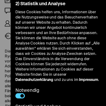
DCP
2) Statistik und Analyse
OmU
Diese Cookies helfen uns, Informationen über
die Nutzungsweise und das Besucherverhalten
R/B: Takahisa Zeze, B: Masato Nakao, D: Mai
auf unserer Website zu erhalten. Dadurch
Kawana, Yôta Kawase, Yukiko Izumi, 63’
können wir unser Angebot kontinuierlich
verbessern und an Ihre Bedürfnisse anpassen.
Tickets
Sie können die Website auch ohne diese
Analyse Cookies nutzen. Durch Klicken auf „Alle
auswählen“ erklären Sie sich einverstanden,
Die asthmakranke Masochistin Ariko und ihr Freund
dass wir Cookies zu Analyse-Zwecken setzen.
Ryo stolpern über eine Vulkan-Insel in der Peripherie
Das Einverständnis in die Verwendung der
von Tokio, um ihren Sohn Coo von seiner
Cookies können Sie jederzeit widerrufen.
Adoptivfamilie zurückzufordern. Als sich jedoch
Weitere Informationen zu Cookies auf dieser
herausstellt, dass der neue Vater des Kindes ein
Website finden Sie in unserer
Polizist ist, bekommt Ex-Häftling Ryo kalte Füße und
Datenschutzerklärung
und zu uns im
Impressum
.
das Paar zieht unvollendeter Dinge wieder ab –
allerdings immerhin mit dem heimlichen Helden des
Notwendig
Films im Schlepptau, einem großen Hahn, den die
beiden vor der Schlachtung retten. Der
alkoholgeschwängerte Zweitversuch der Rückhol-
Aktion führt zu allerlei Konflikten und Sexszenen.