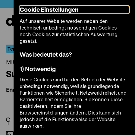
Direkt
Heute +
Cookie Einstellungen
zum
Seiteninhalt
Auf unserer Website werden neben den
springen
Navi
technisch unbedingt notwendigen Cookies
auf-
und
noch Cookies zur statistischen Auswertung
zuk
gesetzt.
Terror und Transgression im Niemandsland
Was bedeutet das?
Mittwoch, 01. September 2021, 20.30 Uhr
1) Notwendig
Sukebe tenkomori
Diese Cookies sind für den Betrieb der Website
unbedingt notwendig, weil sie grundlegende
End of the World
Funktionen wie Sicherheit, Netzwerkfreiheit und
Barrierefreiheit ermöglichen. Sie können diese
deaktivieren, indem Sie ihre
Browsereinstellungen ändern. Dies kann sich
jedoch auf die Funktionsweise der Website
JP 1995
auswirken.