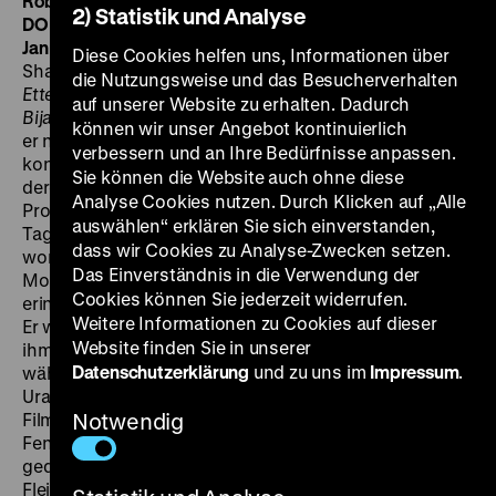
Robert Dietl, Ursula Alexa, Dorothea Moritz, 91’
·
35 mm
2) Statistik und Analyse
DO 23.06. um 20 Uhr + DI 28.06. um 20 Uhr · Einführung:
Jan Gympel
Schon auf der Berlinale 1974 war Sohrab
Diese Cookies helfen uns, Informationen über
Shahid Saless mit gleich zwei Filmen aufgefallen:
Yek
die Nutzungsweise und das Besucherverhalten
Ettefaghe Sadeh/Ein einfaches Ereignis
und
Tabiate
auf unserer Website zu erhalten. Dadurch
Bijan/Stillleben
. Auch
Tagebuch eines Liebenden
, den
können wir unser Angebot kontinuierlich
er nach dem Erfolg von
In der Fremde
realisieren
verbessern und an Ihre Bedürfnisse anpassen.
konnte, war wieder eine karge Alltagsgeschichte,
Sie können die Website auch ohne diese
deren ruhiger, stiller Habitus aber zugleich jenem ihres
Analyse Cookies nutzen. Durch Klicken auf „Alle
Protagonisten entsprach. Geschildert werden einige
auswählen“ erklären Sie sich einverstanden,
Tage im (scheinbar) unspektakulären Leben eines
dass wir Cookies zu Analyse-Zwecken setzen.
wortkargen Fleischers mittleren Alters: Eines
Das Einverständnis in die Verwendung der
Montagmorgens erwacht er, ohne sich genau daran
Cookies können Sie jederzeit widerrufen.
erinnern zu können, was am Wochenende passiert ist.
Weitere Informationen zu Cookies auf dieser
Er weiß nur noch, dass seine Freundin im Streit von
Website finden Sie in unserer
ihm gegangen ist. Nun meldet sie sich nicht mehr,
Datenschutzerklärung
und zu uns im
Impressum
.
während er auf ein Wiedersehen mit ihr hofft. Zur
Uraufführung im Internationalen Forum des Jungen
Films der Berlinale 1977 schrieb Saless: „Hinter jedem
Notwendig
Fenster einer Fassade leben Menschen, die noch
geduldig auf ‚Utopia’ warten. Michael Bauer, der
Fleischer, ist einer dieser Menschen. Für mich aber ist