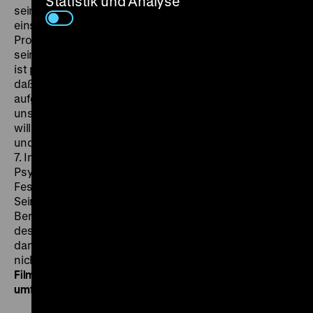
Statistik und Analyse
sein Leben nicht deswegen öde und trostlos, weil er
einsam und vergessen lebt, sondern weil er das
Produkt einer Gesellschaft ist, in der er schon längst
sein Gleichgewicht verloren hat. (…) Alles, was wir tun,
ist politisch, aber wenn man davon ausgehen würde,
daß die Zeit, in der wir leben, dokumentarisch
aufgezeichnet werden müßte, damit man später von
unserem Leben des Wesentliche erfahren könnte, so
will ich in meinem Film zeigen, wie wir gelebt haben
und in welche Löcher wir gefallen sind.“ (Infoblatt des
7. Internationalen Forums des Jungen Films 1977) Das
Psychogramm lief auch auf zahlreichen weiteren
Festivals weltweit, wurde beachtet und ausgezeichnet.
Seine Erstsendung erlebte der unübersehbar in West-
Berlin gedrehte Film 1979 im dritten Fernsehprogramm
des WDR. Über eine Ausstrahlung in einem Kanal, der
damals auch in Berlin empfangen werden konnte, ist
nichts bekannt. (gym)
Das Zeughauskino präsentiert die
Filme von Sohrab Shahid Saless im Rahmen einer
umfangreichen Retrospektive.