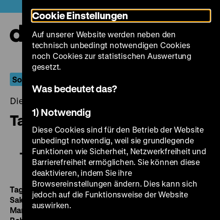
Direkt
Heute +
Cookie Einstellungen
zum
Seiteninhalt
Auf unserer Website werden neben den
springen
Navi
technisch unbedingt notwendigen Cookies
auf-
und
noch Cookies zur statistischen Auswertung
zuk
gesetzt.
Sohrab Shahid Saless
Was bedeutet das?
Dienstag, 28. Juni 2016, 19.00 - 00.00 Uhr
1) Notwendig
Tagebuch eines Liebenden
Diese Cookies sind für den Betrieb der Website
unbedingt notwendig, weil sie grundlegende
Funktionen wie Sicherheit, Netzwerkfreiheit und
Tagebuch eines Liebenden
Barrierefreiheit ermöglichen. Sie können diese
deaktivieren, indem Sie ihre
Browsereinstellungen ändern. Dies kann sich
Tagebuch eines Liebenden
BRD 1977, R/B: Sohrab Shahid
jedoch auf die Funktionsweise der Website
Saless, K: Mansur Yazdi, M: Rolf Bauer, D: Klaus Salge, Eva
auswirken.
Manhardt, Edith Hildebrandt, Ingeborg Ziemendorff,