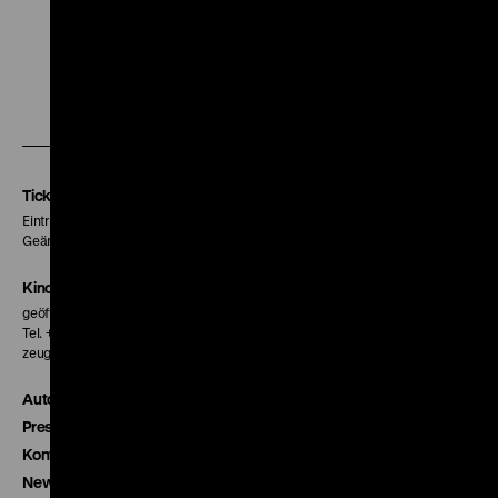
Zu
Zu
Zu
unserer
unserer
unserer
Instagram
Facebook
Letterboxd
Seite
Seite
Seite
Tickets
Eintritt 5 €
Geänderte Preise sind im Programm vermerkt.
Kinokasse
geöffnet 30 Minuten vor Beginn der ersten Vorstellung
Tel. + 49 30 20304-770
zeughauskino@dhm.de
Autor*innen
Presse
Kontakt
Newsletter