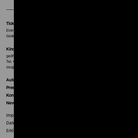
unserer
unserer
unserer
Instagram
Facebook
Letterboxd
Seite
Seite
Seite
Tickets
Eintritt 5 €
Geänderte Preise sind im Programm vermerkt.
Kinokasse
geöffnet 30 Minuten vor Beginn der ersten Vorstellung
Tel. + 49 30 20304-770
zeughauskino@dhm.de
Autor*innen
Presse
Kontakt
Newsletter
Impressum
Datenschutz
Erklärung digitale Barrierefreiheit