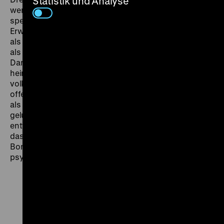
Statistik und Analyse
wenige Wochen nach Ende des Kriegsrechts. Ein
sperriges Werk, das nachvollziehbar allen
Erwartungshaltungen entgegenlief. Sowohl Szenerie
als auch Plot waren viel zu düster und kompliziert, um
als Star-Vehikel für die aufstrebende, bundesdeutsche
Darstellerin Sonia Ziemann (die wenig später Hłasko
heiratete) zu dienen. Und auch als Zeugnis des
volkspolnischen Aufbau-Elans taugte das Werk
offenbar nicht. Heute erweist es sich in vielen Details
als sehenswert, wenn auch nicht als Ganzes durchweg
gelungen. Aber gerade durch seine Heterogenität
entfaltet sich ein starker Reiz; und wenn mitten im Film
das beklemmende Schwarzweiß plötzlich zu
Bonbonfarben wechselt, kommt sogar eine
psychedelische Note ins Spiel. (cl)
Zu
Zu
Zu