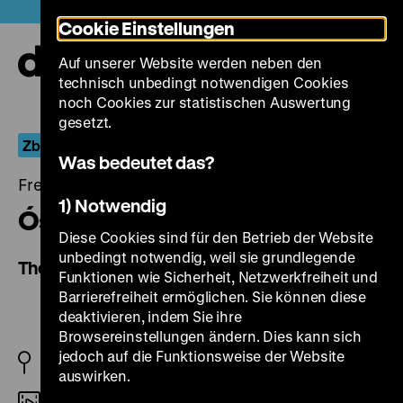
Direkt
Heute +
Cookie Einstellungen
zum
Seiteninhalt
Auf unserer Website werden neben den
springen
Navi
technisch unbedingt notwendigen Cookies
auf-
und
noch Cookies zur statistischen Auswertung
zuk
gesetzt.
Zbigniew Cybulski, der Mann, der nicht ankam
Was bedeutet das?
Freitag, 03. Juni 2022, 21.00 Uhr
1) Notwendig
Ósmy dzień tygodnia
Diese Cookies sind für den Betrieb der Website
unbedingt notwendig, weil sie grundlegende
The Eighth Day of the Week
Funktionen wie Sicherheit, Netzwerkfreiheit und
Barrierefreiheit ermöglichen. Sie können diese
deaktivieren, indem Sie ihre
Browsereinstellungen ändern. Dies kann sich
jedoch auf die Funktionsweise der Website
PL/BRD 1958/1983
auswirken.