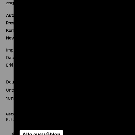
zeughauskino@dhm.de
Autor*innen
Presse
Kontakt
Newsletter
Impressum
Datenschutz
Erklärung digitale Barrierefreiheit
Deutsches Historisches Museum
Unter den Linden 2
10117 Berlin
Gefördert mit Mitteln des Beauftragten der Bundesregierung für
Kultur und Medien
Alle auswählen