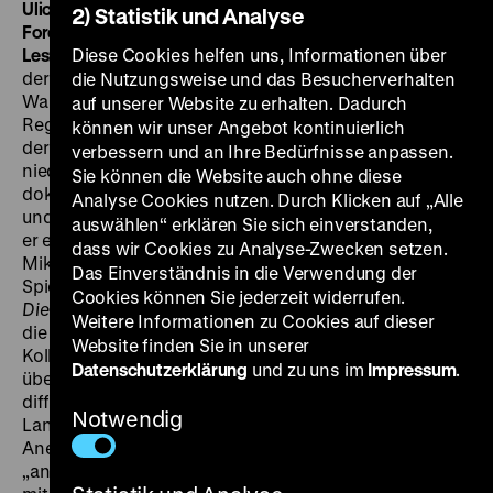
Ulica Graniczna
Die Grenzstraße
PL 1948, R: Aleksander
2) Statistik und Analyse
Ford, K: Jaroslav Tuzar, D: Mieczyslawa Cwiklinska, Jerzy
Leszczynski, Wladyslaw Godik, 126’ · 35 mm, OmeU
Diese Cookies helfen uns, Informationen über
Aus
der Sicht der Kinder, die in einer Grenzstraße zum
die Nutzungsweise und das Besucherverhalten
Warschauer Ghetto leben, schildert der jüdische
auf unserer Website zu erhalten. Dadurch
Regisseur Aleksander Ford die Ereignisse vom Beginn
können wir unser Angebot kontinuierlich
der deutschen Besetzung bis zum blutig
verbessern und an Ihre Bedürfnisse anpassen.
niedergeschlagenen Aufstand. In neorealistisch-
Sie können die Website auch ohne diese
dokumentarischen Bildern, die an Rossellinis
Paisà
Analyse Cookies nutzen. Durch Klicken auf „Alle
und Lindtbergs
Die letzte Chance
erinnern, inszeniert
auswählen“ erklären Sie sich einverstanden,
er einen Straßenzug als gesellschaftlichen
dass wir Cookies zu Analyse-Zwecken setzen.
Mikrokosmos, in dem nach der Okkupation alle
Das Einverständnis in die Verwendung der
Spielarten menschlichen Verhaltens sichtbar werden.
Cookies können Sie jederzeit widerrufen.
Die Grenzstraße
zeigt die Leiden der Opfer ebenso wie
Weitere Informationen zu Cookies auf dieser
die Aktionen des Widerstands, erzählt aber auch von
Website finden Sie in unserer
Kollaborateuren, Kriegsgewinnlern und Polen, die sich
Datenschutzerklärung
und zu uns im
Impressum
.
über Nacht als „Volksdeutsche“ entpuppen. Die
differenzierte Sicht auf das Verhalten seiner
Notwendig
Landsleute brachte Ford im Ausland Respekt und
Anerkennung, in der Heimat jedoch Vorwürfe wegen
„antipolnischer Tendenzen“ ein. „Von der Ehrlichkeit,