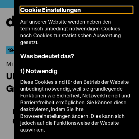
Direkt
Heute +
Cookie Einstellungen
zum
Seiteninhalt
Auf unserer Website werden neben den
springen
Navi
technisch unbedingt notwendigen Cookies
auf-
und
noch Cookies zur statistischen Auswertung
zuk
gesetzt.
1945 - Niederlage. Befreiung. Neuanfang
Was bedeutet das?
Mittwoch, 27. Mai 2015, 20.00 - 00.00 Uhr
1) Notwendig
Ulica Graniczna / Die
Diese Cookies sind für den Betrieb der Website
Grenzstraße
unbedingt notwendig, weil sie grundlegende
Funktionen wie Sicherheit, Netzwerkfreiheit und
Barrierefreiheit ermöglichen. Sie können diese
deaktivieren, indem Sie ihre
Ulica Graniczna / Die
Browsereinstellungen ändern. Dies kann sich
Grenzstraße
jedoch auf die Funktionsweise der Website
auswirken.