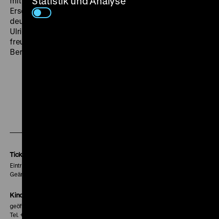
Statistik und Analyse
mit der in der Wiedergabe dieser negativen
Erscheinungen hier Gericht gehalten wird, könnte der
deutsche Nachkriegsfilm sehr vieles lernen.“ (Hans
Ulrich Eylau,
Tägliche Rundschau
, 8.8.1949) (jr) Mit
freundlicher Unterstützung des Polnischen Instituts
Berlin. MI 27.05. um 20 Uhr
Zu
Zu
Zu
unserer
unserer
unserer
Instagram
Facebook
Letterboxd
Seite
Seite
Seite
Tickets
Eintritt 5 €
Geänderte Preise sind im Programm vermerkt.
Kinokasse
geöffnet 30 Minuten vor Beginn der ersten Vorstellung
Tel. + 49 30 20304-770