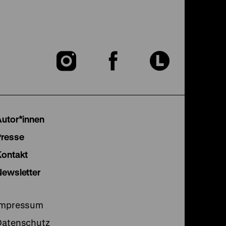
Zu
Zu
Zu
unserer
unserer
unser
Instagram
Facebook
Lette
Autor*innen
Seite
Seite
Seite
Presse
Kontakt
Newsletter
Impressum
Datenschutz