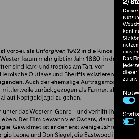
2) St
Diese 
Nutzun
Websit
kontin
Sie kö
nutzen.
st vorbei, als
Unforgiven
1992 in die Kinos
einver
Westen kaum mehr gibt im Jahr 1880, in dem
Das Ei
jederz
ften sind karg und trostlos am Tag, von
dieser
 Heroische Outlaws und Sheriffs existieren in
zu uns
 Legenden. Auch der ehemalige Auftragsmörder
 mittlerweile zurückgezogen als Farmer, als
Notw
 Mal auf Kopfgeldjagd zu gehen.
h unter das Western-Genre – und verhilft ihm
Stati
Leben. Der Film gewann vier Oscars, darunter
egie. Gewidmet ist er den erst wenige Jahre
gio Leone und Don Siegel, die Eastwood in