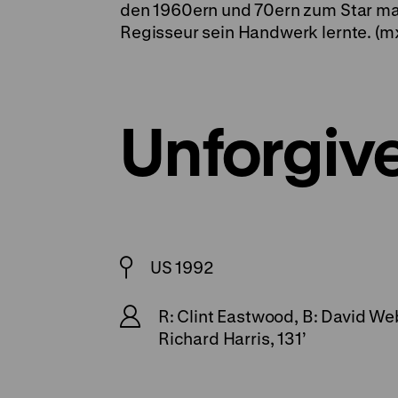
den 1960ern und 70ern zum Star m
Regisseur sein Handwerk lernte. (m
Unforgiv
US 1992
R: Clint Eastwood, B: David W
Richard Harris, 131’