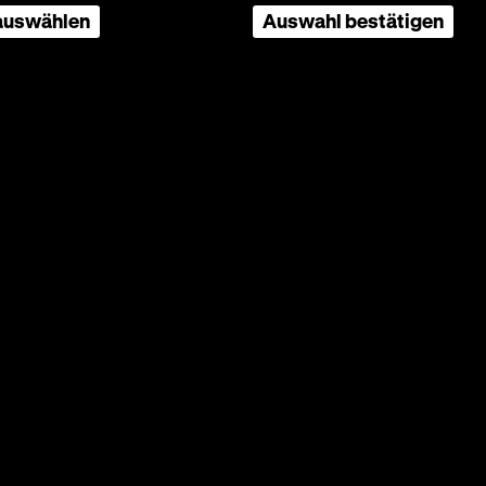
 auswählen
Auswahl bestätigen
OF
 Gene Hackman, Morgan Freeman,