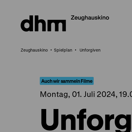
Direkt
zum
Seiteninhalt
springen
Zeughauskino
Spielplan
Unforgiven
Auch wir sammeln Filme
Montag, 01. Juli 2024, 19
Unforg