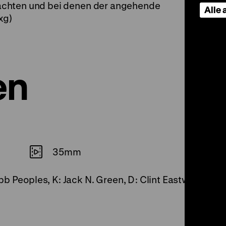
achten und bei denen der angehende
Alle
xg)
en
35mm
ebb Peoples, K: Jack N. Green, D: Clint Eastwood,