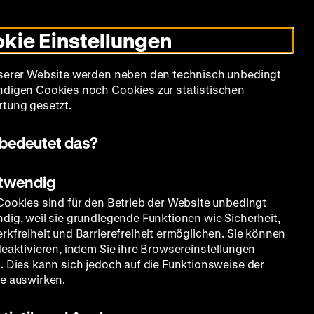
Leichte
Gebärdensprache
Suche
Heute +
Deutsch
Englisch
DHM
Dunklen
De
En
Sprache
Modus
kie Einstellungen
umschalten
Spielplan
Filmreihen
Über uns
serer Website werden neben den technisch unbedingt
digen Cookies noch Cookies zur statistischen
tung gesetzt.
bedeutet das?
otwendig
Cookies sind für den Betrieb der Website unbedingt
dig, weil sie grundlegende Funktionen wie Sicherheit,
rkfreiheit und Barrierefreiheit ermöglichen. Sie können
deaktivieren, indem Sie ihre Browsereinstellungen
. Dies kann sich jedoch auf die Funktionsweise der
e auswirken.