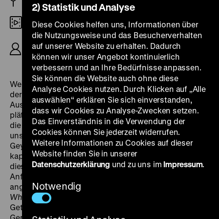
AT/D 2005
2) Statistik und Analyse
DCP
Diese Cookies helfen uns, Informationen über
die Nutzungsweise und das Besucherverhalten
R: Nikolaus Geyrhalter, B: Nikolaus Geyrhalter,
auf unserer Website zu erhalten. Dadurch
Wolfgang Widerhofer, K: Nikolaus Geyrhalter, 95’
können wir unser Angebot kontinuierlich
verbessern und an Ihre Bedürfnisse anpassen.
Sie können die Website auch ohne diese
Wer vergibt uns unsere Schuld? Erschreckende Bilder
Analyse Cookies nutzen. Durch Klicken auf „Alle
der modernen, entmenschlichten Landwirtschaft.
auswählen“ erklären Sie sich einverstanden,
Ausgebeutete Arbeitskräfte und der unentwegt
dass wir Cookies zu Analyse-Zwecken setzen.
plätschernde Pestizidregen, Massentierhaltung und
Das Einverständnis in die Verwendung der
die Ästhetik aseptischer Künstlichkeit. Die Natur ist
Cookies können Sie jederzeit widerrufen.
unserer Nahrung abhandengekommen. Nikolaus
Weitere Informationen zu Cookies auf dieser
Geyrhalter findet eindringliche Bilder für eine von
Website finden Sie in unserer
kapitalistischen Grundprinzipien zerstörte Welt. Dass
Datenschutzerklärung
und zu uns im
Impressum
.
diese unwirkliche Hightech-Agrikultur bereits in den
Anfängen der industrialisierten Landwirtschaft
Notwendig
angelegt war, zeigt D.W. Griffith in seinem
A Corner in
Wheat
. Darin offenbart sich die Verwertungskette vom
Getreide zum Brot als Kampf zwischen Gier und
Gerechtigkeit. Einzig Griffith konnte die bösen