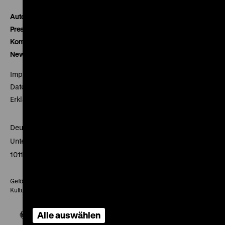
Autor*innen
Presse
Kontakt
Newsletter
Impressum
Datenschutz
Erklärung digitale Barrierefreiheit
Deutsches Historisches Museum
Unter den Linden 2
10117 Berlin
Gefördert mit Mitteln des Beauftragten der Bundesregierung für
Kultur und Medien
Alle auswählen