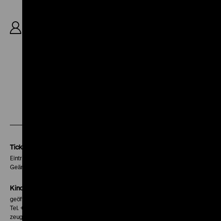
R: D. W. Griffith, B: D. W. Griffith (UCR.), Frank E.
Woods (UCR.), K: G.W. Bitzer, D: Frank Powell,
Grace Henderson, James Kirkwood, Linda
Arvidson, Henry B. Walthall, 14’
Zu
Zu
Zu
unserer
unserer
unserer
Instagram
Facebook
Letterboxd
Seite
Seite
Seite
Tickets
Eintritt 5 €
Geänderte Preise sind im Programm vermerkt.
Kinokasse
geöffnet 30 Minuten vor Beginn der ersten Vorstellung
Tel. + 49 30 20304-770
zeughauskino@dhm.de