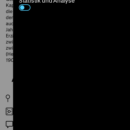
Statistik und Analyse
Kapitalisten noch enthüllen, bei Geyrhalter schlummert
die Zerstörung als irreversible Wirklichkeit zwischen
den Bildern. Die Geschichte der Landwirtschaft ist
auch der andauernde Versuch, die Landwirte, die
Jahreszeiten, ja die Natur auszulöschen. „Alles
Erzählen ist ein Schildern von Lebensverhältnissen
zwischen Menschen; es bestehen aber durchaus keine
zwischen Bauern, Spekulanten und Hungernden hier.“
(Helmut Färber in
A Corner in Wheat von D. W. Griffith,
1909: Eine Kritik
aus 1992). (ph)
A Corner in Wheat
US 1909
Digital HD
ohne Dialog