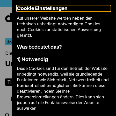
Direkt
Heute +
Cookie Einstellungen
zum
Seiteninhalt
Auf unserer Website werden neben den
springen
Navi
technisch unbedingt notwendigen Cookies
auf-
und
noch Cookies zur statistischen Auswertung
zuk
gesetzt.
Unser täglich Brot
Was bedeutet das?
Dienstag, 29. März 2022, 20.00 Uhr
1) Notwendig
Unser täglich Brot
Diese Cookies sind für den Betrieb der Website
unbedingt notwendig, weil sie grundlegende
Funktionen wie Sicherheit, Netzwerkfreiheit und
Tickets
Barrierefreiheit ermöglichen. Sie können diese
deaktivieren, indem Sie ihre
Browsereinstellungen ändern. Dies kann sich
Unser täglich Brot
jedoch auf die Funktionsweise der Website
auswirken.