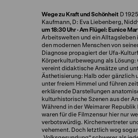
Wege zu Kraft und Schönheit
D 1925,
Kaufmann, D: Eva Liebenberg, Nid
um 18:30 Uhr
·
Am Flügel: Eunice Mar
Arbeitswelten und ein Alltagsleben
den modernen Menschen von seinem
Diagnose propagiert der Ufa-Kultur
Körperkulturbewegung als Lösung: G
vereint didaktische Ansätze und u
Ästhetisierung: Halb oder gänzlic
unter freiem Himmel und führen zei
erklärende Darstellungen anatomisc
kulturhistorische Szenen aus der An
Während in der Weimarer Republik N
waren für die Filmzensur hier nur 
verbotswürdig. Kirchenvertreter und
vehement. Doch letztlich wog sogar
„Volksgesundung“ schwerer als jede