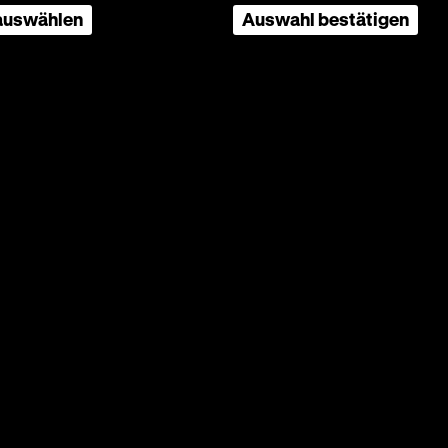
 auswählen
Auswahl bestätigen
s
 20.04.
prägte
en haben
r
port. Er
Übungen
tellte
enen.
r fiel,
l der