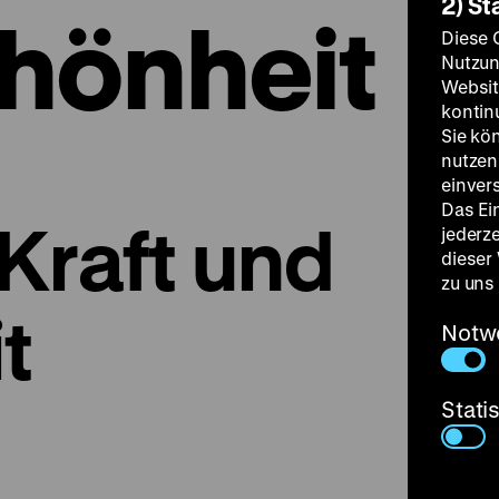
2) St
hönheit
Diese 
Nutzun
Websit
kontin
Sie kö
nutzen.
einver
Das Ei
Kraft und
jederz
dieser
zu uns
t
Notw
Stati