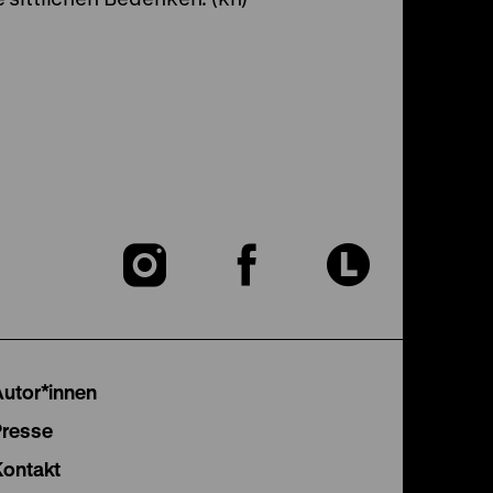
Zu
Zu
Zu
unserer
unserer
unser
Instagram
Facebook
Lette
Autor*innen
Seite
Seite
Seite
Presse
Kontakt