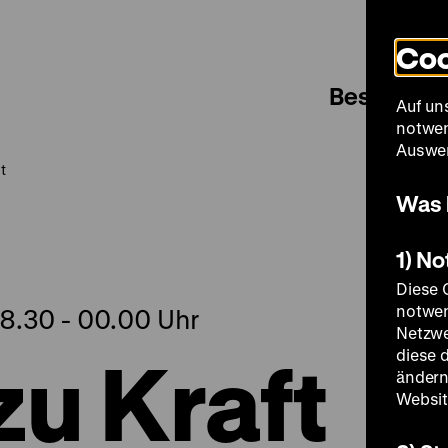
Coo
Besuch
Auf un
notwen
Auswer
t
Was 
1) N
Diese 
notwen
18.30 - 00.00 Uhr
Netzwe
u Kraft
diese 
ändern
Websit