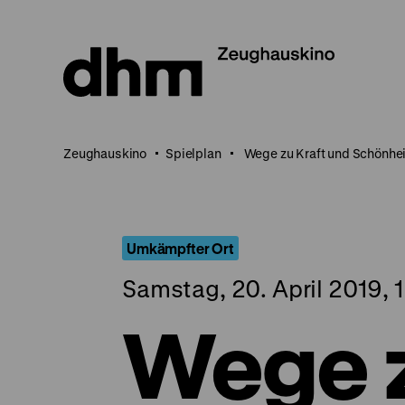
Direkt
zum
Seiteninhalt
springen
Zeughauskino
Spielplan
Wege zu Kraft und Schönhei
Umkämpfter Ort
Samstag, 20. April 2019, 
Wege z