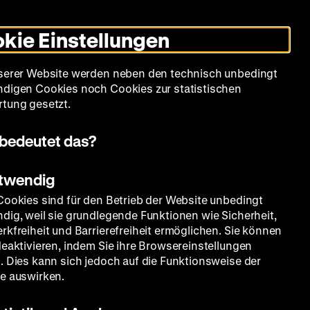
Leichte
Gebärdensprache
Suche
Heute +
Deutsch
Englisch
DHM
Dunklen
De
En
Sprache
Modus
kie Einstellungen
umschalten
Spielplan
Filmreihen
Über uns
serer Website werden neben den technisch unbedingt
digen Cookies noch Cookies zur statistischen
tung gesetzt.
bedeutet das?
otwendig
Cookies sind für den Betrieb der Website unbedingt
dig, weil sie grundlegende Funktionen wie Sicherheit,
rkfreiheit und Barrierefreiheit ermöglichen. Sie können
deaktivieren, indem Sie ihre Browsereinstellungen
. Dies kann sich jedoch auf die Funktionsweise der
e auswirken.