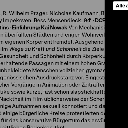
Alle
 R: Wilhelm Prager, Nicholas Kaufmann, B: Nichola
dy Impekoven, Bess Mensendieck, 94‘
·
DCP, dt. ZT
SA
tins
·
Einführung: Kai Nowak
Von Mechanisierung ge
 in überfüllten Städten und engen Wohnverhältniss
 eigenen Körper entfremdet. Ausgehend von diese
film
Wege zu Kraft und Schönheit
die Ziele der
esundheit und Schönheit durch Körperkultur und S
nterhaltende Passagen mit einem hohen Grad an
h unbekleidete Menschen vollziehen gymnastische 
tgenössischen Ausdruckstanz vor. Eingestreut sind
her Vorgänge in Animation oder Zeitraffer, nachges
tike sowie kurze, fast schon slapstickhafte Spielsz
acktheit im Film üblicherweise der Schere zum Opfe
wenige Aufnahmen sexuell konnotiert und damit
 einige bürgerliche Kreise protestierten dennoch
 für das konservative Bürgertum das erwünschte Zie
 sittlichen Bedenken. (kn)