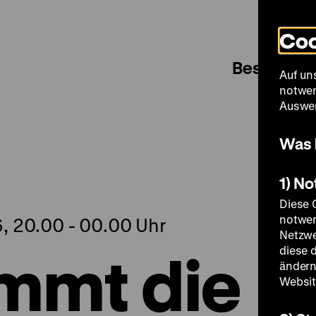
Coo
Besuch
Auf un
notwen
Auswer
Was 
1) N
Diese 
notwen
, 20.00 - 00.00 Uhr
Netzwe
mmt die
diese 
ändern
Websit