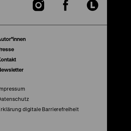
Zu
Zu
Zu
unserer
unserer
unser
Instagram
Facebook
Lette
Autor*innen
Seite
Seite
Seite
Presse
Kontakt
Newsletter
Impressum
Datenschutz
rklärung digitale Barrierefreiheit