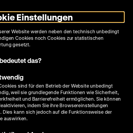
Leichte
Gebärdensprache
Suche
Heute +
Deutsch
Englisch
DHM
Dunklen
De
En
Sprache
Modus
kie Einstellungen
umschalten
Spielplan
Filmreihen
Über uns
serer Website werden neben den technisch unbedingt
digen Cookies noch Cookies zur statistischen
tung gesetzt.
bedeutet das?
otwendig
Cookies sind für den Betrieb der Website unbedingt
dig, weil sie grundlegende Funktionen wie Sicherheit,
rkfreiheit und Barrierefreiheit ermöglichen. Sie können
deaktivieren, indem Sie ihre Browsereinstellungen
. Dies kann sich jedoch auf die Funktionsweise der
e auswirken.