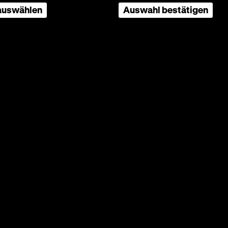
 auswählen
Auswahl bestätigen
,
 Otto
 Polizei
 im
ach
be ernst
tatt
ann
s
nhafter
nd
n