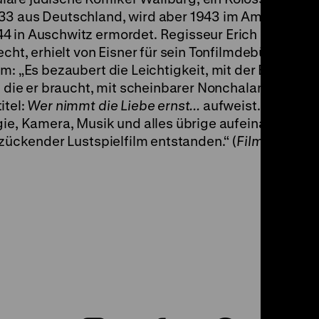
33 aus Deutschland, wird aber 1943 im Amsterdame
4 in Auschwitz ermordet. Regisseur Erich Engel, ei
echt, erhielt von Eisner für sein Tonfilmdebüt großes
m: „Es bezaubert die Leichtigkeit, mit der Engel ein
n, die er braucht, mit scheinbarer Nonchalance, mit 
itel:
Wer nimmt die Liebe ernst...
aufweist. (...) Und 
gie, Kamera, Musik und alles übrige aufeinander
tzückender Lustspielfilm entstanden.“ (
Film-Kurier
,