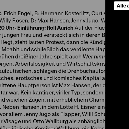
Alle
: Erich Engel, B: Hermann Kosterlitz, Curt Alexander
 Willy Rosen, D: Max Hansen, Jenny Jugo, Willi Schur,
0 Uhr · Einführung: Rolf Aurich
Auf der Flucht vor der
 jungen Frau und versteckt sich in deren Bett. Dass
 liegt, zieht lauten Protest, dann die Kündigung des
n Moabit und schließlich das verdiente Happy End n
rühen dreißiger Jahre spielt auch
Wer nimmt die Lie
gen, Arbeitslosigkeit und Wirtschaftskrise. Doch s
aufzutischen, schlagen die Drehbuchautoren Herm
isches, erotisches und komisches Kapital aus den
ttene Hauptperson ist Max Hansen, der damals al
ar war. Kein kantiger, viriler Typ, sondern ein junge
nd weichen Zügen, mit erheblichem Charme, Witz u
Neben Hansen, in dem Lotte H. Eisner einen „ferne
 vor allem Jenny Jugo als Flapper, Willi Schur als
r Visage und Otto Wallburg als anhängliche
äre jüdische Komiker Wallburg, ein Koloss voll