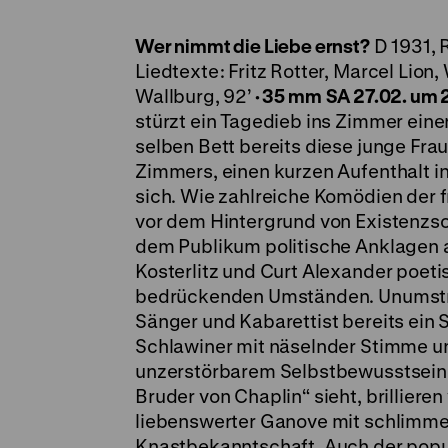
Wer nimmt die Liebe ernst?
D 1931, R
Liedtexte: Fritz Rotter, Marcel Lion,
Wallburg, 92’
· 35 mm
SA 27.02. um 2
stürzt ein Tagedieb ins Zimmer einer
selben Bett bereits diese junge Frau
Zimmers, einen kurzen Aufenthalt i
sich. Wie zahlreiche Komödien der f
vor dem Hintergrund von Existenzsor
dem Publikum politische Anklagen 
Kosterlitz und Curt Alexander poet
bedrückenden Umständen. Unumstri
Sänger und Kabarettist bereits ein St
Schlawiner mit näselnder Stimme u
unzerstörbarem Selbstbewusstsein. 
Bruder von Chaplin“ sieht, brillieren
liebenswerter Ganove mit schlimme
Knastbekanntschaft. Auch der popul