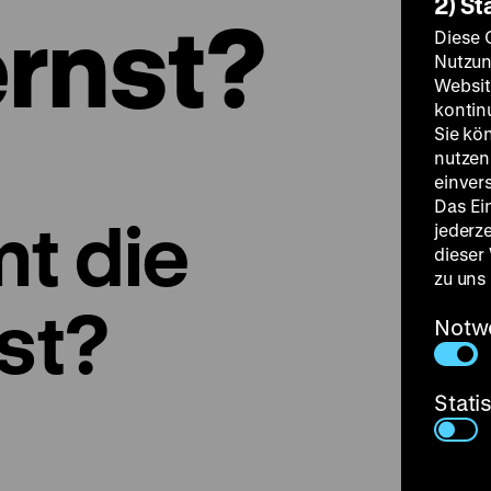
2) St
ernst?
Diese 
Nutzun
Websit
kontin
Sie kö
nutzen.
einver
Das Ei
t die
jederz
dieser
zu uns
st?
Notw
Stati