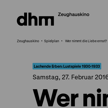
Direkt
zum
Seiteninhalt
springen
Zeughauskino
Spielplan
Wer nimmt die Liebe ernst?
Lachende Erben: Lustspiele 1930-1933
Samstag, 27. Februar 2016
Wer ni