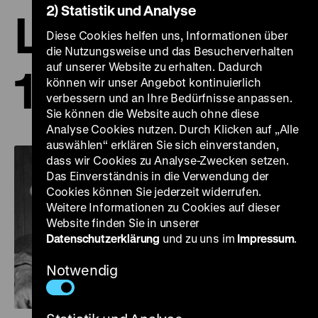
2) Statistik und Analyse
Lustspiele
Diese Cookies helfen uns, Informationen über
die Nutzungsweise und das Besucherverhalten
auf unserer Website zu erhalten. Dadurch
1930-1933
können wir unser Angebot kontinuierlich
verbessern und an Ihre Bedürfnisse anpassen.
Sie können die Website auch ohne diese
Analyse Cookies nutzen. Durch Klicken auf „Alle
auswählen“ erklären Sie sich einverstanden,
dass wir Cookies zu Analyse-Zwecken setzen.
Das Einverständnis in die Verwendung der
Cookies können Sie jederzeit widerrufen.
Weitere Informationen zu Cookies auf dieser
Website finden Sie in unserer
Datenschutzerklärung
und zu uns im
Impressum
.
Notwendig